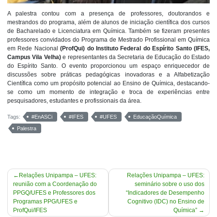
A palestra contou com a presença de professores, doutorandos e
mestrandos do programa, além de alunos de iniciação científica dos cursos
de Bacharelado e Licenciatura em Química. Também se fizeram presentes
professores convidados do Programa de Mestrado Profissional em Química
em Rede Nacional
(ProfQui) do Instituto Federal do Espírito Santo (IFES,
Campus Vila Velha)
e representantes da Secretaria de Educação do Estado
do Espírito Santo. O evento proporcionou um espaço enriquecedor de
discussões sobre práticas pedagógicas inovadoras e a Alfabetização
Científica como um propósito potencial ao Ensino de Química, destacando-
se como um momento de integração e troca de experiências entre
pesquisadores, estudantes e profissionais da área.
Tags:
#EnASCi
#IFES
#UFES
EducaçãoQuímica
Palestra
Navegação
Relações Unipampa – UFES:
Relações Unipampa – UFES:
reunião com a Coordenação do
seminário sobre o uso dos
de
PPGQ/UFES e Professores dos
“Indicadores de Desempenho
Post
Programas PPG/UFES e
Cognitivo (IDC) no Ensino de
ProfQui/IFES
Química”