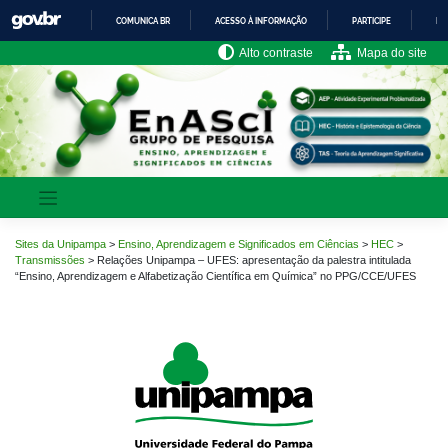
Pular
COMUNICA BR
ACESSO À INFORMAÇÃO
PARTICIPE
LE
para
o
IR
Alto contraste
Mapa do site
PARA
conteúdo
O
CONTEÚDO
Sites da Unipampa
>
Ensino, Aprendizagem e Significados em Ciências
>
HEC
>
Transmissões
>
Relações Unipampa – UFES: apresentação da palestra intitulada
“Ensino, Aprendizagem e Alfabetização Científica em Química” no PPG/CCE/UFES