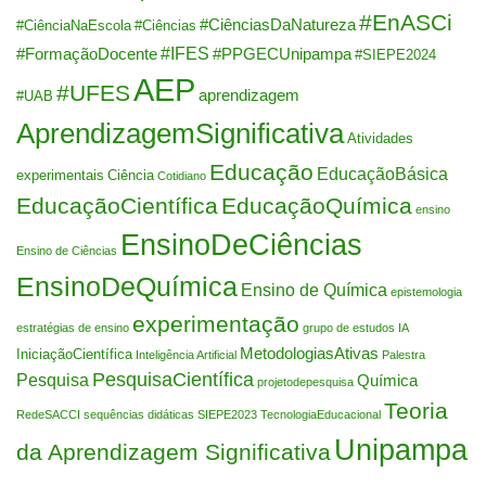
#EnASCi
#CiênciasDaNatureza
#CiênciaNaEscola
#Ciências
#IFES
#FormaçãoDocente
#PPGECUnipampa
#SIEPE2024
AEP
#UFES
aprendizagem
#UAB
AprendizagemSignificativa
Atividades
Educação
EducaçãoBásica
experimentais
Ciência
Cotidiano
EducaçãoCientífica
EducaçãoQuímica
ensino
EnsinoDeCiências
Ensino de Ciências
EnsinoDeQuímica
Ensino de Química
epistemologia
experimentação
estratégias de ensino
grupo de estudos
IA
MetodologiasAtivas
IniciaçãoCientífica
Inteligência Artificial
Palestra
PesquisaCientífica
Pesquisa
Química
projetodepesquisa
Teoria
RedeSACCI
sequências didáticas
SIEPE2023
TecnologiaEducacional
Unipampa
da Aprendizagem Significativa