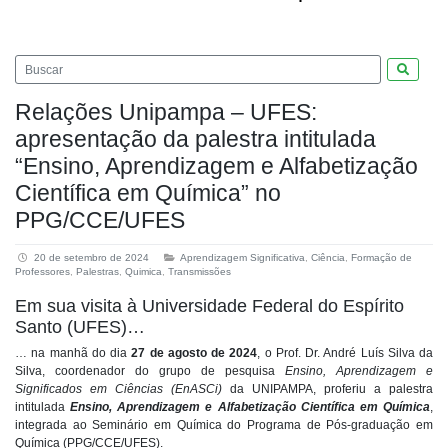
Pesquis
Relações Unipampa – UFES:
apresentação da palestra intitulada
“Ensino, Aprendizagem e Alfabetização
Científica em Química” no
PPG/CCE/UFES
20 de setembro de 2024
Aprendizagem Significativa
,
Ciência
,
Formação de
Professores
,
Palestras
,
Quimica
,
Transmissões
Em sua visita à Universidade Federal do Espírito
Santo (UFES)…
… na manhã do dia
27 de agosto de 2024
, o Prof. Dr. André Luís Silva da
Silva, coordenador do grupo de pesquisa
Ensino, Aprendizagem e
Significados em Ciências (EnASCi)
da UNIPAMPA, proferiu a palestra
intitulada
Ensino, Aprendizagem e Alfabetização Científica em Química
,
integrada ao Seminário em Química do Programa de Pós-graduação em
Química (PPG/CCE/UFES).