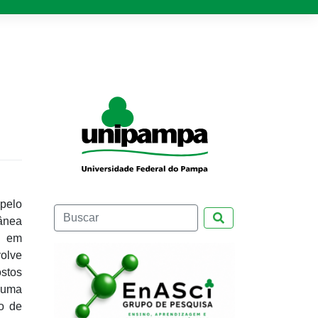
 pelo
Pesquisar
ânea
s em
olve
ostos
 uma
o de