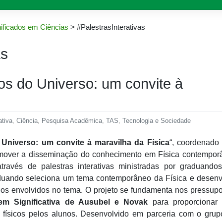
ificados em Ciências
>
#PalestrasInterativas
as
s do Universo: um convite à
ativa
,
Ciência
,
Pesquisa Acadêmica
,
TAS
,
Tecnologia e Sociedade
Universo: um convite à maravilha da Física
“, coordenado
omover a disseminação do conhecimento em Física contempor
través de palestras interativas ministradas por graduando
aduando seleciona um tema contemporâneo da Física e desenv
cos envolvidos no tema. O projeto se fundamenta nos pressup
em Significativa de Ausubel e Novak
para proporcionar
físicos pelos alunos. Desenvolvido em parceria com o grup