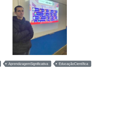
AprendizagemSignificativa
EducaçãoCientífica