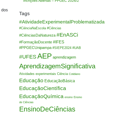
Incrições Abertas – PPGEC 2026/2
o dos
Tags
#AtividadeExperimentalProblematizada
#CiênciaNaEscola
#Ciências
#EnASCi
#CiênciasDaNatureza
#IFES
#FormaçãoDocente
#PPGECUnipampa
#SIEPE2024
#UAB
AEP
#UFES
aprendizagem
AprendizagemSignificativa
Atividades experimentais
Ciência
Cotidiano
Educação
EducaçãoBásica
EducaçãoCientífica
EducaçãoQuímica
ensino
Ensino
de Ciências
EnsinoDeCiências