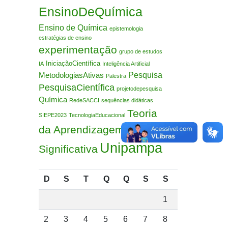
EnsinoDeQuímica
Ensino de Química
epistemologia
estratégias de ensino
experimentação
grupo de estudos
IniciaçãoCientífica
IA
Inteligência Artificial
Pesquisa
MetodologiasAtivas
Palestra
PesquisaCientífica
projetodepesquisa
Química
RedeSACCI
sequências didáticas
Teoria
SIEPE2023
TecnologiaEducacional
da Aprendizagem
Unipampa
Significativa
D
S
T
Q
Q
S
S
1
2
3
4
5
6
7
8