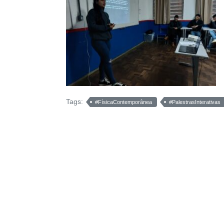
Tags:
#FísicaContemporânea
#PalestrasInterativas