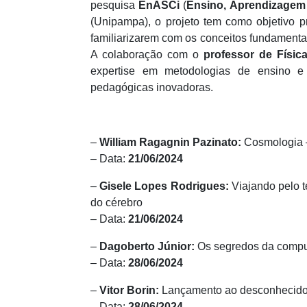
pesquisa
EnASCi
(
Ensino, Aprendizagem 
(Unipampa), o projeto tem como objetivo 
familiarizarem com os conceitos fundamenta
A colaboração com o
professor de Físic
expertise em metodologias de ensino e 
pedagógicas inovadoras.
–
William Ragagnin Pazinato:
Cosmologia –
– Data:
21/06/2024
–
Gisele Lopes Rodrigues:
Viajando pelo t
do cérebro
– Data:
21/06/2024
–
Dagoberto Júnior:
Os segredos da comput
– Data:
28/06/2024
–
Vitor Borin:
Lançamento ao desconhecido –
– Data:
28/06/2024