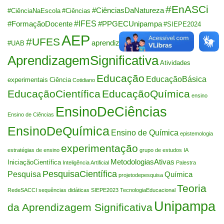
#EnASCi
#CiênciasDaNatureza
#CiênciaNaEscola
#Ciências
#IFES
#FormaçãoDocente
#PPGECUnipampa
#SIEPE2024
AEP
#UFES
aprendizagem
#UAB
AprendizagemSignificativa
Atividades
Educação
EducaçãoBásica
experimentais
Ciência
Cotidiano
EducaçãoCientífica
EducaçãoQuímica
ensino
EnsinoDeCiências
Ensino de Ciências
EnsinoDeQuímica
Ensino de Química
epistemologia
experimentação
estratégias de ensino
grupo de estudos
IA
MetodologiasAtivas
IniciaçãoCientífica
Inteligência Artificial
Palestra
PesquisaCientífica
Pesquisa
Química
projetodepesquisa
Teoria
RedeSACCI
sequências didáticas
SIEPE2023
TecnologiaEducacional
Unipampa
da Aprendizagem Significativa