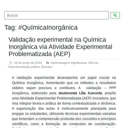
Pesquis
Tag:
#QuímicaInorgânica
Validação experimental na Química
Inorgânica via Atividade Experimental
Problematizada (AEP)
19 de junho de 2024
Aprendizagem Significativa
,
Ciência
,
Experimentação prática
,
Quimica
A validação experimental desempenha um papel crucial na
Química Inorgânica, fomentando que os métodos e resultados
obtidos sejam precisos e confiáveis. A validação –
PPP
Inorgânica
, elaborado pela
doutoranda Lília Azevedo
, propõe
uma Atividade Experimental Problematizada (AEP) inovadora, que
visa integrar teoria e prática de forma contextualizada e dinâmica.
A organização das aulas é meticulosamente planejada para
engajar os estudantes, utilizando técnicas experimentais variadas
que fomentam a compreensão profunda dos conceitos e princípios
científicos, como a formação de compostos de coordenação.