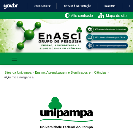
Pular
COMUNICA BR
ACESSO À INFORMAÇÃO
PARTICIPE
LE
para
o
IR
Alto contraste
Mapa do site
PARA
conteúdo
O
CONTEÚDO
Sites da Unipampa
>
Ensino, Aprendizagem e Significados em Ciências
>
#QuímicaInorgânica