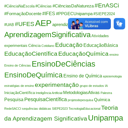
#EnASCi
#CiênciasDaNatureza
#CiênciaNaEscola
#Ciências
#IFES
#FormaçãoDocente
#PPGECUnipampa
#SIEPE2024
AEP
#UFES
aprendizagem
#UAB
AprendizagemSignificativa
Atividades
Educação
EducaçãoBásica
experimentais
Ciência
Cotidiano
EducaçãoCientífica
EducaçãoQuímica
ensino
EnsinoDeCiências
Ensino de Ciências
EnsinoDeQuímica
Ensino de Química
epistemologia
experimentação
estratégias de ensino
grupo de estudos
IA
MetodologiasAtivas
IniciaçãoCientífica
Inteligência Artificial
Palestra
PesquisaCientífica
Pesquisa
Química
projetodepesquisa
Teoria
RedeSACCI
sequências didáticas
SIEPE2023
TecnologiaEducacional
Unipampa
da Aprendizagem Significativa