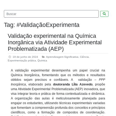
Pesquis
Tag:
#ValidaçãoExperimenta
Validação experimental na Química
Inorgânica via Atividade Experimental
Problematizada (AEP)
19 de junho de 2024
Aprendizagem Significativa
,
Ciência
,
Experimentação prática
,
Quimica
A validação experimental desempenha um papel crucial na
Química Inorgânica, fomentando que os métodos e resultados
obtidos sejam precisos e confiáveis. A validação –
PPP
Inorgânica
, elaborado pela
doutoranda Lília Azevedo
, propõe
uma Atividade Experimental Problematizada (AEP) inovadora, que
visa integrar teoria e prática de forma contextualizada e dinâmica.
A organização das aulas é meticulosamente planejada para
engajar os estudantes, utilizando técnicas experimentais variadas
que fomentam a compreensão profunda dos conceitos e princípios
científicos, como a formação de compostos de coordenação.