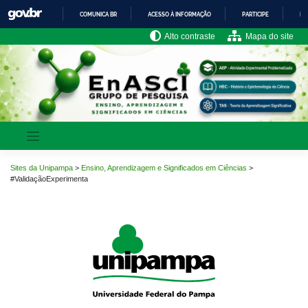
Pular
COMUNICA BR
ACESSO À INFORMAÇÃO
PARTICIPE
LE
para
o
IR
Alto contraste
Mapa do site
PARA
conteúdo
O
CONTEÚDO
Sites da Unipampa
>
Ensino, Aprendizagem e Significados em Ciências
>
#ValidaçãoExperimenta