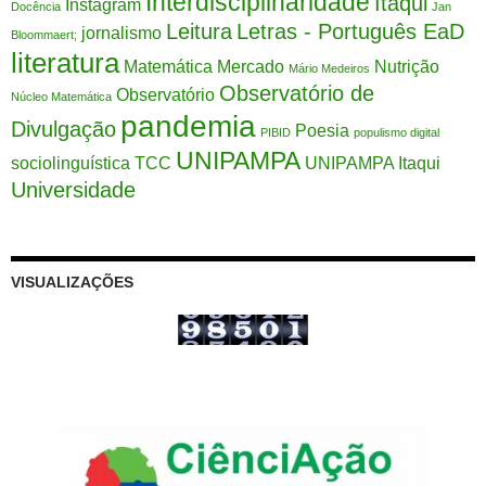
Interdisciplinaridade
Itaqui
Instagram
Docência
Jan
Leitura
Letras - Português EaD
jornalismo
Bloommaert;
literatura
Matemática
Mercado
Nutrição
Mário Medeiros
Observatório de
Observatório
Núcleo Matemática
pandemia
Divulgação
Poesia
PIBID
populismo digital
UNIPAMPA
sociolinguística
TCC
UNIPAMPA Itaqui
Universidade
VISUALIZAÇÕES