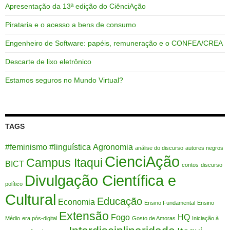
Apresentação da 13ª edição do CiênciAção
Pirataria e o acesso a bens de consumo
Engenheiro de Software: papéis, remuneração e o CONFEA/CREA
Descarte de lixo eletrônico
Estamos seguros no Mundo Virtual?
TAGS
#feminismo
#linguística
Agronomia
análise do discurso
autores negros
CienciAção
Campus Itaqui
BICT
contos
discurso
Divulgação Científica e
político
Cultural
Educação
Economia
Ensino Fundamental
Ensino
Extensão
Fogo
HQ
Médio
era pós-digital
Gosto de Amoras
Iniciação à