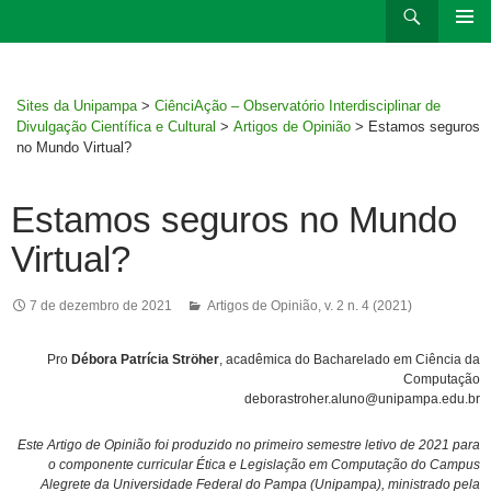
Ir
Pesquisar
para
MENU
rodapé
PRINCI
Sites da Unipampa
>
CiênciAção – Observatório Interdisciplinar de
Divulgação Científica e Cultural
>
Artigos de Opinião
>
Estamos seguros
no Mundo Virtual?
Estamos seguros no Mundo
Virtual?
7 de dezembro de 2021
Artigos de Opinião
,
v. 2 n. 4 (2021)
Pro
Débora Patrícia Ströher
, acadêmica do Bacharelado em Ciência da
Computação
deborastroher.aluno@unipampa.edu.br
Este Artigo de Opinião foi produzido no primeiro semestre letivo de 2021 para
o componente curricular Ética e Legislação em Computação do Campus
Alegrete da Universidade Federal do Pampa (Unipampa), ministrado pela