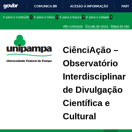
COMUNICA BR
ACESSO À INFORMAÇÃO
PARTI
IR
Ir
Ir
Ir
Ir para o conteúdo
1
Ir para o menu
2
Ir para a busca
3
Ir para o rodapé
4
PARA
para
para
para
O
Alto contraste
Escala de cinza
Mapa do site
CONTEÚDO
conteúdo
menu
menu
superior
lateral
CiênciAção –
Observatório
Interdisciplinar
de Divulgação
Científica e
Cultural