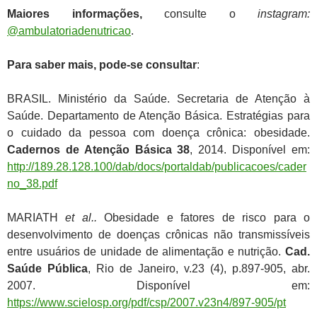
Maiores informações,
consulte o
instagram:
@ambulatoriadenutricao
.
Para saber mais, pode-se consultar
:
BRASIL. Ministério da Saúde. Secretaria de Atenção à
Saúde. Departamento de Atenção Básica. Estratégias para
o cuidado da pessoa com doença crônica: obesidade.
Cadernos de Atenção Básica 38
, 2014. Disponível em:
http://189.28.128.100/dab/docs/portaldab/publicacoes/cader
no_38.pdf
MARIATH
et al..
Obesidade e fatores de risco para o
desenvolvimento de doenças crônicas não transmissíveis
entre usuários de unidade de alimentação e nutrição.
Cad.
Saúde Pública
, Rio de Janeiro, v.23 (4), p.897-905, abr.
2007. Disponível em:
https://www.scielosp.org/pdf/csp/2007.v23n4/897-905/pt