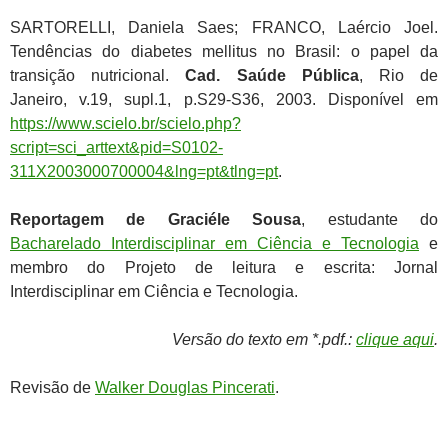
SARTORELLI, Daniela Saes; FRANCO, Laércio Joel.
Tendências do diabetes mellitus no Brasil: o papel da
transição nutricional.
Cad. Saúde Pública
, Rio de
Janeiro, v.19, supl.1, p.S29-S36, 2003. Disponível em
https://www.scielo.br/scielo.php?
script=sci_arttext&pid=S0102-
311X2003000700004&lng=pt&tlng=pt
.
Reportagem de Graciéle Sousa
, estudante do
Bacharelado Interdisciplinar em Ciência e Tecnologia
e
membro do Projeto de leitura e escrita: Jornal
Interdisciplinar em Ciência e Tecnologia.
Versão do texto em *.pdf.:
clique aqui
.
Revisão de
Walker Douglas Pincerati
.