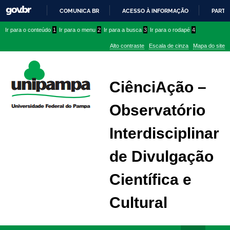
COMUNICA BR
ACESSO À INFORMAÇÃO
PARTI
IR
Ir
Ir
Ir
Ir para o conteúdo
1
Ir para o menu
2
Ir para a busca
3
Ir para o rodapé
4
PARA
para
para
para
O
Alto contraste
Escala de cinza
Mapa do site
CONTEÚDO
conteúdo
menu
menu
superior
lateral
CiênciAção –
Observatório
Interdisciplinar
de Divulgação
Científica e
Cultural