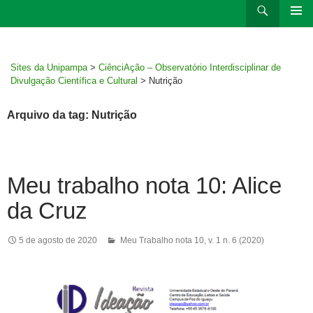
Ir
Pesquisar
para
MENU
rodapé
PRINCI
Sites da Unipampa
>
CiênciAção – Observatório Interdisciplinar de
Divulgação Científica e Cultural
>
Nutrição
Arquivo da tag: Nutrição
Meu trabalho nota 10: Alice
da Cruz
5 de agosto de 2020
Meu Trabalho nota 10
,
v. 1 n. 6 (2020)