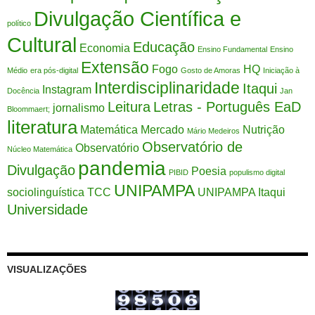
Divulgação Científica e
político
Cultural
Educação
Economia
Ensino Fundamental
Ensino
Extensão
Fogo
HQ
Médio
era pós-digital
Gosto de Amoras
Iniciação à
Interdisciplinaridade
Itaqui
Instagram
Docência
Jan
Leitura
Letras - Português EaD
jornalismo
Bloommaert;
literatura
Matemática
Mercado
Nutrição
Mário Medeiros
Observatório de
Observatório
Núcleo Matemática
pandemia
Divulgação
Poesia
PIBID
populismo digital
UNIPAMPA
sociolinguística
TCC
UNIPAMPA Itaqui
Universidade
VISUALIZAÇÕES