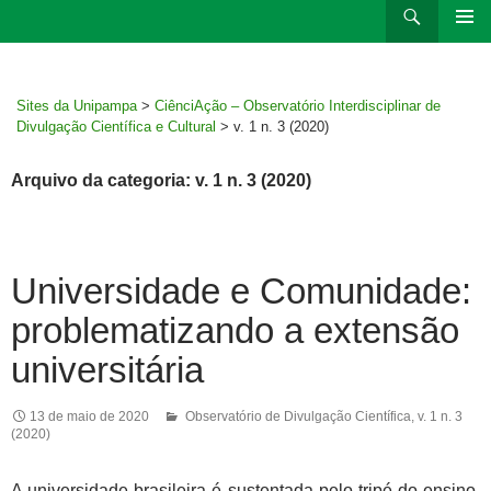
Ir
Pesquisar
para
MENU
rodapé
PRINCI
Sites da Unipampa
>
CiênciAção – Observatório Interdisciplinar de
Divulgação Científica e Cultural
>
v. 1 n. 3 (2020)
Arquivo da categoria: v. 1 n. 3 (2020)
Universidade e Comunidade:
problematizando a extensão
universitária
13 de maio de 2020
Observatório de Divulgação Científica
,
v. 1 n. 3
(2020)
A universidade brasileira é sustentada pelo tripé do ensino,