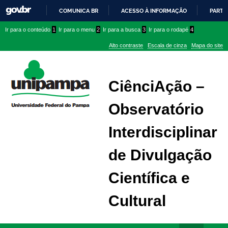
COMUNICA BR
ACESSO À INFORMAÇÃO
PARTI
IR
Ir
Ir
Ir
Ir para o conteúdo
1
Ir para o menu
2
Ir para a busca
3
Ir para o rodapé
4
PARA
para
para
para
O
Alto contraste
Escala de cinza
Mapa do site
CONTEÚDO
conteúdo
menu
menu
superior
lateral
CiênciAção –
Observatório
Interdisciplinar
de Divulgação
Científica e
Cultural