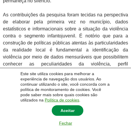
permaneça no silêncio.
As contribuições da pesquisa foram tecidas na perspectiva
de elaborar pela primeira vez no
município, dados
estatísticos e informacionais sobre a situação da violência
contra o segmento infantojuvenil. É notório que para a
construção de políticas públicas atentas às particularidades
da realidade local é fundamental a identificação da
violência por meio de dados mensuráveis que possibilitem
conhecer as peculiaridades da violência, perfil
sociodemográfico das crianças, adolescentes, famílias e
Este site utiliza cookies para melhorar a
dos/as autores/as da violência, assim como das
experiência de navegação dos usuários. Ao
continuar utilizando o site, você concorda com a
modalidades de atendimento e encaminhamento realizados.
política de monitoramento de cookies. Você
pode saber mais sobre quais cookies são
A ausência de registros ou o preenchimento incorreto dos
utilizados na
Política de cookies
.
formulários de atendimento evidencia uma barreira
Aceitar
significativa para a construção de dados confiáveis sobre a
violência contra crianças e adolescentes, uma vez que as
Fechar
informações disponíveis são superficiais e desconexas. A