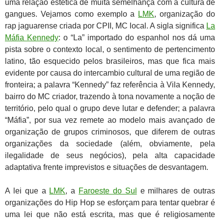
uma relação estética de muita semelhança com a cultura de
gangues. Vejamos como exemplo a
LMK
, organização do
rap jaguarense criada por CPII, MC local. A sigla significa
La
Máfia Kennedy
: o “La” importado do espanhol nos dá uma
pista sobre o contexto local, o sentimento de pertencimento
latino, tão esquecido pelos brasileiros, mas que fica mais
evidente por causa do intercambio cultural de uma região de
fronteira; a palavra “Kennedy” faz referência à Vila Kennedy,
bairro do MC criador, trazendo à tona novamente a noção de
território, pelo qual o grupo deve lutar e defender; a palavra
“Máfia”, por sua vez remete ao modelo mais avançado de
organização de grupos criminosos, que diferem de outras
organizações da sociedade (além, obviamente, pela
ilegalidade de seus negócios), pela alta capacidade
adaptativa frente imprevistos e situações de desvantagem.
A lei que a
LMK
, a
Faroeste do Sul
e milhares de outras
organizações do Hip Hop se esforçam para tentar quebrar é
uma lei que não está escrita, mas que é religiosamente