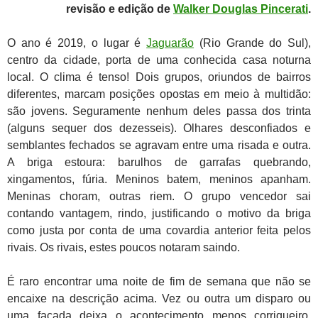
revisão e edição de
Walker Douglas Pincerati
.
O ano é 2019, o lugar é
Jaguarão
(Rio Grande do Sul),
centro da cidade, porta de uma conhecida casa noturna
local. O clima é tenso! Dois grupos, oriundos de bairros
diferentes, marcam posições opostas em meio à multidão:
são jovens. Seguramente nenhum deles passa dos trinta
(alguns sequer dos dezesseis). Olhares desconfiados e
semblantes fechados se agravam entre uma risada e outra.
A briga estoura: barulhos de garrafas quebrando,
xingamentos, fúria. Meninos batem, meninos apanham.
Meninas choram, outras riem. O grupo vencedor sai
contando vantagem, rindo, justificando o motivo da briga
como justa por conta de uma covardia anterior feita pelos
rivais. Os rivais, estes poucos notaram saindo.
É raro encontrar uma noite de fim de semana que não se
encaixe na descrição acima. Vez ou outra um disparo ou
uma facada deixa o acontecimento menos corriqueiro.