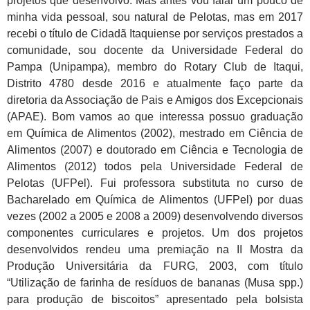
projetos que desenvolvo. Mas antes vou falar um pouco de
minha vida pessoal, sou natural de Pelotas, mas em 2017
recebi o título de Cidadã Itaquiense por serviços prestados a
comunidade, sou docente da Universidade Federal do
Pampa (Unipampa), membro do Rotary Club de Itaqui,
Distrito 4780 desde 2016 e atualmente faço parte da
diretoria da Associação de Pais e Amigos dos Excepcionais
(APAE). Bom vamos ao que interessa possuo graduação
em Química de Alimentos (2002), mestrado em Ciência de
Alimentos (2007) e doutorado em Ciência e Tecnologia de
Alimentos (2012) todos pela Universidade Federal de
Pelotas (UFPel). Fui professora substituta no curso de
Bacharelado em Química de Alimentos (UFPel) por duas
vezes (2002 a 2005 e 2008 a 2009) desenvolvendo diversos
componentes curriculares e projetos. Um dos projetos
desenvolvidos rendeu uma premiação na II Mostra da
Produção Universitária da FURG, 2003, com título
“Utilização de farinha de resíduos de
bananas (Musa spp.)
para produção de biscoitos” apresentado pela bolsista