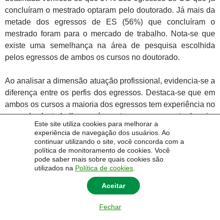
concluíram o mestrado optaram pelo doutorado. Já mais da
metade dos egressos de ES (56%) que concluíram o
mestrado foram para o mercado de trabalho. Nota-se que
existe uma semelhança na área de pesquisa escolhida
pelos egressos de ambos os cursos no doutorado.
Ao analisar a dimensão atuação profissional, evidencia-se a
diferença entre os perfis dos egressos. Destaca-se que em
ambos os cursos a maioria dos egressos tem experiência no
mercado de trabalho, porém nota-se um percentual maior
Este site utiliza cookies para melhorar a
entre os egressos de ES (94,6%). Além disso, a inserção no
experiência de navegação dos usuários. Ao
mercado de trabalho foi considerada mais fácil por egressos
continuar utilizando o site, você concorda com a
política de monitoramento de cookies. Você
de ES do que CC, o que pode estar associado aos
pode saber mais sobre quais cookies são
seguintes fatores: (1) rápida colocação; (2) realização de
utilizados na
Política de cookies
.
estágio obrigatório; e (3) adoção da metodologia
Aceitar
Aprendizagem Baseada em Problemas (ABP) no currículo.
Em relação aos cargos, embora a maioria dos cargos
Fechar
ocupados pelos egressos sejam os mesmos, o percentual