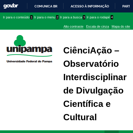
COMUNICA BR
ACESSO À INFORMAÇÃO
PARTI
IR
Ir
Ir
Ir
Ir para o conteúdo
1
Ir para o menu
2
Ir para a busca
3
Ir para o rodapé
4
PARA
para
para
para
O
Alto contraste
Escala de cinza
Mapa do site
CONTEÚDO
conteúdo
menu
menu
superior
lateral
CiênciAção –
Observatório
Interdisciplinar
de Divulgação
Científica e
Cultural