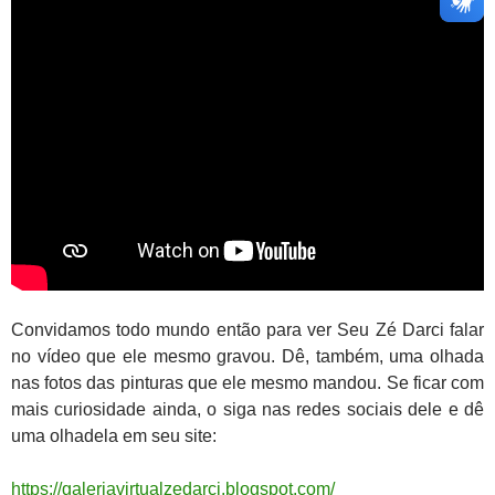
Convidamos todo mundo então para ver Seu Zé Darci falar
no vídeo que ele mesmo gravou. Dê, também, uma olhada
nas fotos das pinturas que ele mesmo mandou. Se ficar com
mais curiosidade ainda, o siga nas redes sociais dele e dê
uma olhadela em seu site:
https://galeriavirtualzedarci.blogspot.com/