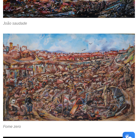
João saudade
Fome zero