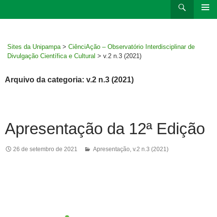
Ir
Pesquisar
para
MENU
rodapé
PRINCI
Sites da Unipampa
>
CiênciAção – Observatório Interdisciplinar de
Divulgação Científica e Cultural
>
v.2 n.3 (2021)
Arquivo da categoria: v.2 n.3 (2021)
Apresentação da 12ª Edição
26 de setembro de 2021
Apresentação
,
v.2 n.3 (2021)