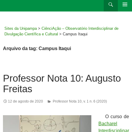
Ir
Pesquisar
para
MENU
rodapé
PRINCI
Sites da Unipampa
>
CiênciAção – Observatório Interdisciplinar de
Divulgação Científica e Cultural
>
Campus Itaqui
Arquivo da tag: Campus Itaqui
Professor Nota 10: Augusto
Freitas
12 de agosto de 2020
Professor Nota 10
,
v. 1 n. 6 (2020)
O curso de
Bacharel
Interdisciplinar