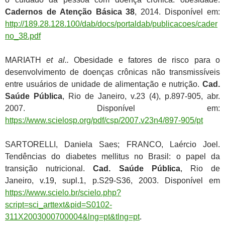
Cadernos de Atenção Básica 38
, 2014. Disponível em:
http://189.28.128.100/dab/docs/portaldab/publicacoes/cader
no_38.pdf
MARIATH
et al..
Obesidade e fatores de risco para o
desenvolvimento de doenças crônicas não transmissíveis
entre usuários de unidade de alimentação e nutrição.
Cad.
Saúde Pública
, Rio de Janeiro, v.23 (4), p.897-905, abr.
2007. Disponível em:
https://www.scielosp.org/pdf/csp/2007.v23n4/897-905/pt
SARTORELLI, Daniela Saes; FRANCO, Laércio Joel.
Tendências do diabetes mellitus no Brasil: o papel da
transição nutricional.
Cad. Saúde Pública
, Rio de
Janeiro, v.19, supl.1, p.S29-S36, 2003. Disponível em
https://www.scielo.br/scielo.php?
script=sci_arttext&pid=S0102-
311X2003000700004&lng=pt&tlng=pt
.