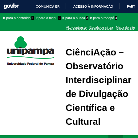
COMUNICA BR
ACESSO À INFORMAÇÃO
PARTI
IR
Ir
Ir
Ir
Ir para o conteúdo
1
Ir para o menu
2
Ir para a busca
3
Ir para o rodapé
4
PARA
para
para
para
O
Alto contraste
Escala de cinza
Mapa do site
CONTEÚDO
conteúdo
menu
menu
superior
lateral
CiênciAção –
Observatório
Interdisciplinar
de Divulgação
Científica e
Cultural