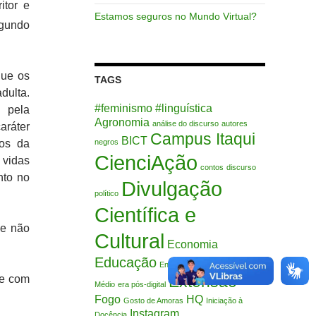
itor e
Estamos seguros no Mundo Virtual?
egundo
que os
TAGS
dulta.
#feminismo
#linguística
 pela
Agronomia
análise do discurso
autores
aráter
Campus Itaqui
BICT
os da
negros
CienciAção
 vidas
contos
discurso
nto no
Divulgação
político
Científica e
 e não
Cultural
Economia
Educação
Ensino Fundamental
Ensino
Extensão
 e com
Médio
era pós-digital
Fogo
HQ
Gosto de Amoras
Iniciação à
Instagram
Docência