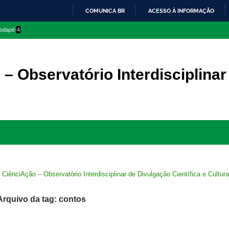
COMUNICA BR
ACESSO À INFORMAÇÃO
IR
 rodapé
4
PARA
O
CONTEÚDO
– Observatório Interdisciplinar
Ir
para
rodapé
>
CiênciAção – Observatório Interdisciplinar de Divulgação Científica e Cultura
Arquivo da tag: contos