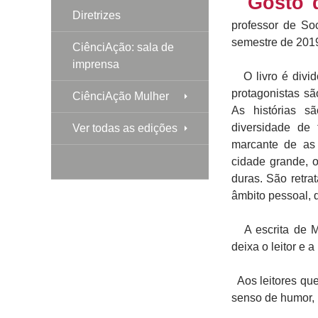
Gosto d
Diretrizes
professor de So
semestre de 2019
CiênciAção: sala de
imprensa
O livro é divid
protagonistas sã
CiênciAção Mulher
As histórias s
diversidade de
Ver todas as edições
marcante de as
cidade grande, o
duras. São retra
âmbito pessoal, q
A escrita de Med
deixa o leitor e a
Aos leitores qu
senso de humor,