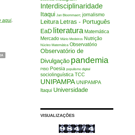
Interdisciplinaridade
Itaqui
jornalismo
Jan Bloommaert;
e aqui
.
Leitura
Letras - Português
literatura
EaD
Matemática
Mercado
Nutrição
Mário Medeiros
Observatório
Núcleo Matemática
Observatório de
RA
pandemia
Divulgação
Poesia
PIBID
populismo digital
sociolinguística
TCC
UNIPAMPA
UNIPAMPA
Universidade
Itaqui
VISUALIZAÇÕES