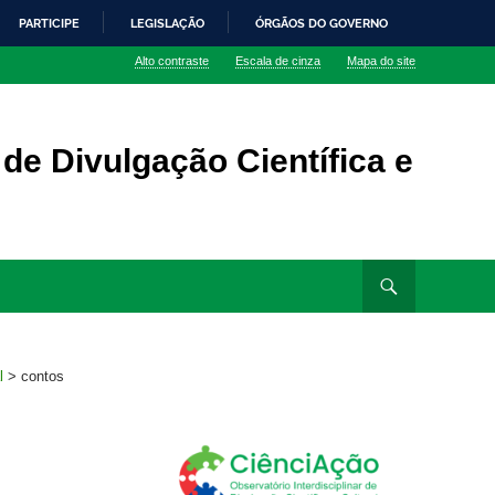
PARTICIPE
LEGISLAÇÃO
ÓRGÃOS DO GOVERNO
Alto contraste
Escala de cinza
Mapa do site
 de Divulgação Científica e
l
>
contos