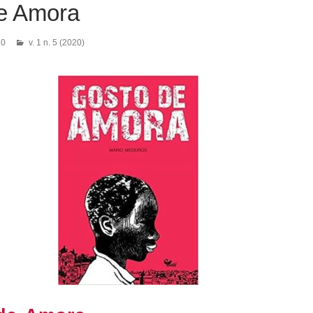
e Amora
20
v. 1 n. 5 (2020)