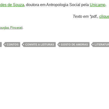
des de Souza
, doutora em Antropologia Social pela
Unicamp
.
Texto em *pdf.,
cliqu
ouglas Pincerati
.
CONTOS
CONVITE A LEITURAS
GOSTO DE AMORAS
LITERATU