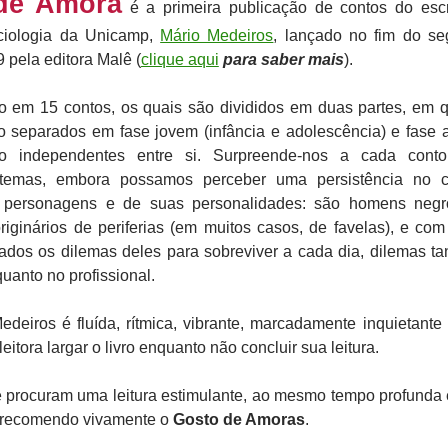
e Amora
é a primeira publicação de contos do escr
ciologia da Unicamp,
Mário Medeiros
, lançado no fim do s
 pela editora Malê (
clique aqui
para saber mais
).
o em 15 contos, os quais são divididos em duas partes, em 
o separados em fase jovem (infância e adolescência) e fase a
ão independentes entre si. Surpreende-nos a cada conto
 temas, embora possamos perceber uma persistência no c
 personagens e de suas personalidades: são homens negr
riginários de periferias (em muitos casos, de favelas), e com
tados os dilemas deles para sobreviver a cada dia, dilemas ta
uanto no profissional.
eiros é fluída, rítmica, vibrante, marcadamente inquietante
 leitora largar o livro enquanto não concluir sua leitura.
e procuram uma leitura estimulante, ao mesmo tempo profunda
 recomendo vivamente o
Gosto de Amoras
.