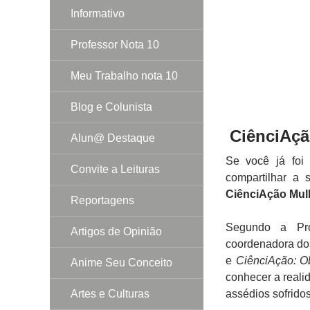
Informativo
Professor Nota 10
Meu Trabalho nota 10
Blog e Colunista
CiênciAçã
Alun@ Destaque
Se você já foi
Convite a Leituras
compartilhar a 
CiênciAção Mulh
Reportagens
Segundo a Pro
Artigos de Opinião
coordenadora do
e
CiênciAção: Ob
Anime Seu Conceito
conhecer a real
Artes e Culturas
assédios sofrid