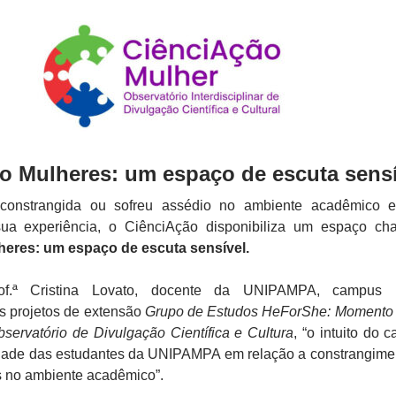
o Mulheres: um espaço de escuta sensí
 constrangida ou sofreu assédio no ambiente acadêmico 
sua experiência, o CiênciAção disponibiliza um espaço c
eres: um espaço de escuta sensível.
f.ª Cristina Lovato, docente da UNIPAMPA, campus It
s projetos de extensão
Grupo de Estudos HeForShe: Momento
servatório de Divulgação Científica e Cultura
, “o intuito do c
idade das estudantes da UNIPAMPA em relação a constrangime
os no ambiente acadêmico”.