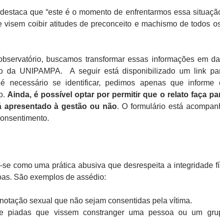
 destaca que “este é o momento de enfrentarmos essa situaçã
 visem coibir atitudes de preconceito e machismo de todos os
bservatório, buscamos transformar essas informações em d
ão da UNIPAMPA. A seguir está disponibilizado um link p
 é necessário se identificar, pedimos apenas que informe
o.
Ainda, é possível optar por permitir que o relato faça pa
á apresentado à gestão ou não
. O formulário está acompa
consentimento.
-se como uma prática abusiva que desrespeita a integridade fí
oas. São exemplos de assédio:
onotação sexual que não sejam consentidas pela vítima.
 e piadas que vissem constranger uma pessoa ou um gru