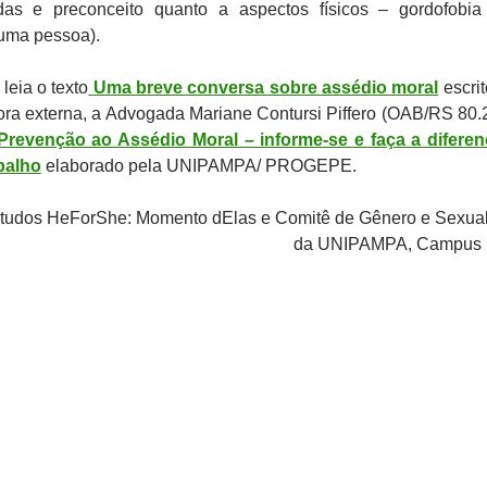
das e preconceito quanto a aspectos físicos – gordofobi
 uma pessoa).
leia o texto
Uma breve conversa sobre assédio moral
escri
ora externa, a Advogada
Mariane Contursi Piffero (OAB/RS 80.
 Prevenção ao Assédio Moral – informe-se e faça a difere
balho
elaborado pela UNIPAMPA/ PROGEPE.
tudos HeForShe: Momento dElas e Comitê de Gênero e Sexua
da UNIPAMPA, Campus I