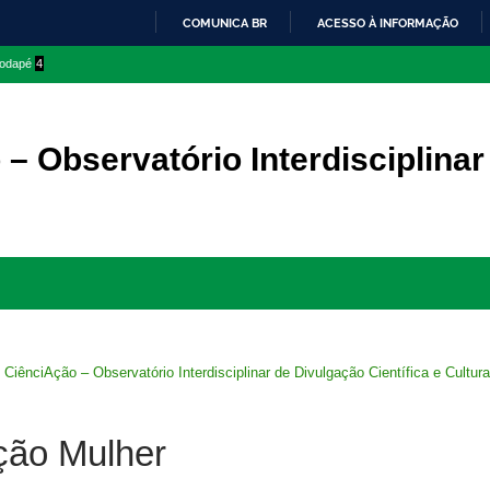
COMUNICA BR
ACESSO À INFORMAÇÃO
IR
 rodapé
4
PARA
O
CONTEÚDO
– Observatório Interdisciplinar
Ir
para
rodapé
>
CiênciAção – Observatório Interdisciplinar de Divulgação Científica e Cultura
ção Mulher