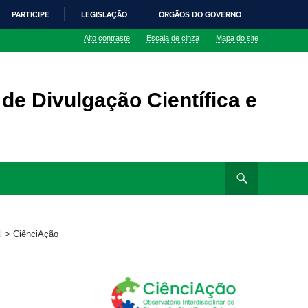
PARTICIPE
LEGISLAÇÃO
ÓRGÃOS DO GOVERNO
Alto contraste
Escala de cinza
Mapa do site
 de Divulgação Científica e
l
>
CiênciAção