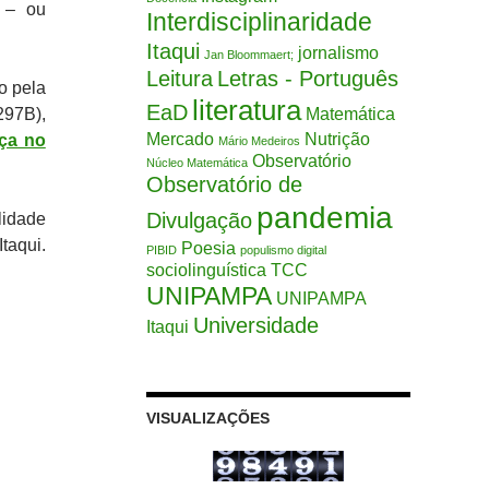
a – ou
Interdisciplinaridade
Itaqui
jornalismo
Jan Bloommaert;
Leitura
Letras - Português
to pela
literatura
EaD
Matemática
297B),
Mercado
Nutrição
nça no
Mário Medeiros
Observatório
Núcleo Matemática
Observatório de
pandemia
Divulgação
lidade
taqui.
Poesia
PIBID
populismo digital
sociolinguística
TCC
UNIPAMPA
UNIPAMPA
Universidade
Itaqui
VISUALIZAÇÕES