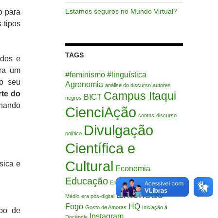
Estamos seguros no Mundo Virtual?
o para
 tipos
TAGS
ados e
ara um
#feminismo
#linguística
 o seu
Agronomia
análise do discurso
autores
rte do
Campus Itaqui
BICT
negros
nhando
CienciAção
contos
discurso
Divulgação
político
Científica e
Cultural
sica e
Economia
Educação
Ensino Fundamental
Ensino
Extensão
Médio
era pós-digital
Fogo
HQ
Gosto de Amoras
Iniciação à
po de
Instagram
Docência