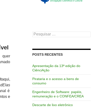
Pesquisar
por:
vel
POSTS RECENTES
e quer
hamado
Apresentação da 13ª edição do
CiênciAção
Pirataria e o acesso a bens de
aqui,
consumo
 dElas
anal é
Engenheiro de Software: papéis,
remuneração e o CONFEA/CREA
ntos e
Descarte de lixo eletrônico