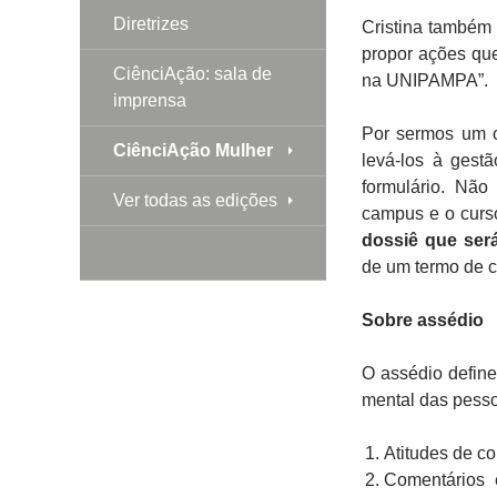
Diretrizes
Cristina também
propor ações que
CiênciAção: sala de
na UNIPAMPA”.
imprensa
Por sermos um o
CiênciAção Mulher
levá-los à gest
formulário. Não
Ver todas as edições
campus e o curs
dossiê que ser
de um termo de 
Sobre assédio
O assédio define
mental das pess
Atitudes de c
Comentários