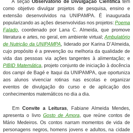
A seção
Observatório de Divulgação Científica
tem
como objetivo divulgar projetos de pesquisa, ensino e
extensão desenvolvidos na UNIPAMPA. É inaugurada
popularizando as ações desenvolvidas nos projetos:
Poema
Falado
, coordenado por Lana C. Almeida, que promove
literatura e artes, no geral, em ambiente virtual;
Ambulatório
de Nutrição da UNIPAMPA
, liderado por Karina D’Almeida,
cujo propósito é a prevenção ou melhoria da qualidade de
vida das pessoas via ações tangentes à alimentação; e
PIBID Matemática
, projeto conjunto de iniciação à docência
dos
campi
de Bagé e Itaqui da UNIPAMPA, que oportuniza
aos alunos vivenciar rotinas nas escolas e organizar
eventos de divulgação do curso e de aplicação dos
conhecimentos matemáticos no dia a dia.
Em
Convite a Leituras
, Fabiane Almeida Mendes,
apresenta o livro
Gosto de Amora
, que reúne contos de
Mário Medeiros. Os contos narram momentos de vida de
personagens negros, homens jovens e adultos, na cidade