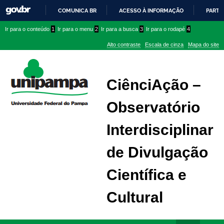
COMUNICA BR
ACESSO À INFORMAÇÃO
PARTI
IR
Ir
Ir
Ir
Ir para o conteúdo
1
Ir para o menu
2
Ir para a busca
3
Ir para o rodapé
4
PARA
para
para
para
O
Alto contraste
Escala de cinza
Mapa do site
CONTEÚDO
conteúdo
menu
menu
superior
lateral
CiênciAção –
Observatório
Interdisciplinar
de Divulgação
Científica e
Cultural