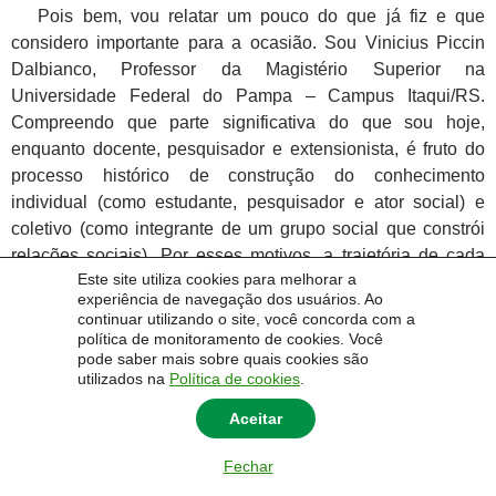
Pois bem, vou relatar um pouco do que já fiz e que
considero importante para a ocasião. Sou Vinicius Piccin
Dalbianco, Professor da Magistério Superior na
Universidade Federal do Pampa – Campus Itaqui/RS.
Compreendo que parte significativa do que sou hoje,
enquanto docente, pesquisador e extensionista, é fruto do
processo histórico de construção do conhecimento
individual (como estudante, pesquisador e ator social) e
coletivo (como integrante de um grupo social que constrói
relações sociais). Por esses motivos, a trajetória de cada
Este site utiliza cookies para melhorar a
individuo é importante, pois entendo que não somos imunes
experiência de navegação dos usuários. Ao
às influências das relações sociais do percurso social que
continuar utilizando o site, você concorda com a
fizemos, seus valores, suas crenças e imersões nas
política de monitoramento de cookies. Você
pode saber mais sobre quais cookies são
relações de poderes assimétricos que constituem a
utilizados na
Política de cookies
.
sociedade. Desse modo, compreendo que a produção do
conhecimento não é neutra, visto que mantém identidade
Aceitar
com a historicidade e as relações traçadas pelo
Fechar
pesquisador.