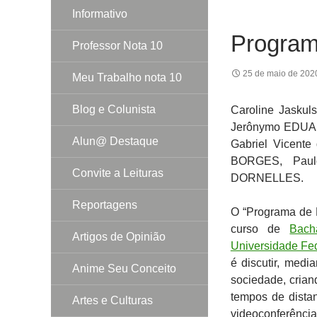
Informativo
Programa
Professor Nota 10
25 de maio de 202
Meu Trabalho nota 10
Blog e Colunista
Caroline Jasku
Jerônymo EDUAR
Alun@ Destaque
Gabriel Vicent
BORGES, Paul
Convite a Leituras
DORNELLES.
Reportagens
O “Programa de 
curso de
Bach
Artigos de Opinião
Universidade Fe
é discutir, medi
Anime Seu Conceito
sociedade, cria
tempos de distan
Artes e Culturas
videoconferênci