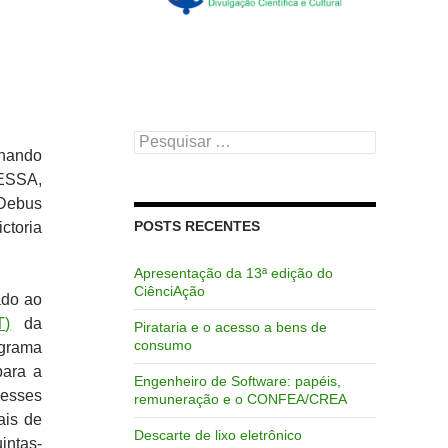
Pesquisar
rnando
por:
ESSA,
Debus
POSTS RECENTES
toria
Apresentação da 13ª edição do
CiênciAção
ado ao
T)
da
Pirataria e o acesso a bens de
consumo
ograma
para a
Engenheiro de Software: papéis,
nesses
remuneração e o CONFEA/CREA
ais de
Descarte de lixo eletrônico
intas-