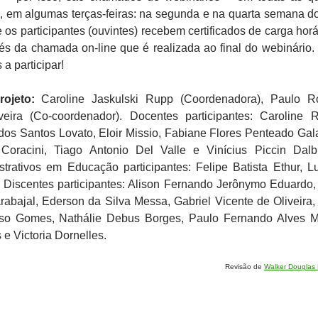
m, em algumas terças-feiras: na segunda e na quarta semana d
 os participantes (ouvintes) recebem certificados de carga horá
és da chamada on-line que é realizada ao final do webinário.
a participar!
ojeto:
Caroline Jaskulski Rupp (Coordenadora), Paulo R
veira (Co-coordenador).
Docentes participantes:
Caroline R
 dos Santos Lovato, Eloir Missio, Fabiane Flores Penteado Gala
oracini, Tiago Antonio Del Valle e Vinícius Piccin Dalb
strativos em Educação participantes
: Felipe Batista Ethur, L
.
Discentes participantes:
Alison Fernando Jerônymo Eduardo,
arabajal, Ederson da Silva Messa, Gabriel Vicente de Oliveira,
so Gomes, Nathálie Debus Borges, Paulo Fernando Alves M
e Victoria Dornelles.
Revisão de
Walker Douglas 