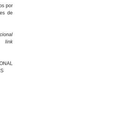
os por
ões de
cional
 link
ONAL
AS