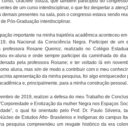
 curso, Graciéle Souza, que também participou do congresso
scentes de um curso interdisciplinar, o que fez despertar a aten
s demais presentes na sala, pois o congresso estava sendo rea
de Pós-Graduação interdisciplinar.
ipação importante na minha trajetória acadêmica aconteceu em
9, dia Nacional da Consciência Negra. Participei de um 
 professora Rosane Queiroz, realizado no Colégio Estadu
l sou ex-aluna e onde sempre participei da caminhada do dia
enada pela professora Rosane; e ter voltado lá em novem
como aluna, mas sim de modo a contribuir com o meu conheci
ucinta apresentação da minha pesquisa, foi algo enriquecedor 
cadêmica e, principalmente, para a minha construção pessoal.
vembro de 2019, realizei a defesa do meu Trabalho de Conclu
o “Corporeidade e Erotização da mulher Negra nos Espaços Soci
dade”, o qual foi orientado pelo Prof. Dr. Paulo Silveira, 
úcleo de Estudos Afro- Brasileiros e Indígenas do campus Ita
ha pesquisa compreendeu um resgate histórico da era colon