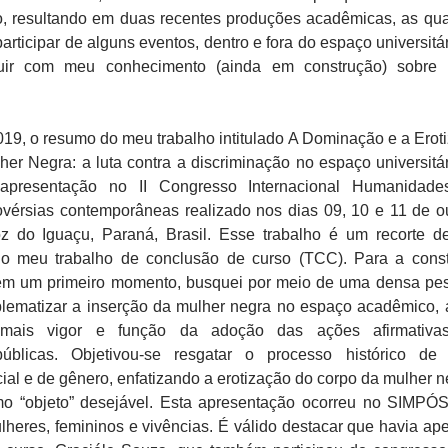
, resultando em duas recentes produções acadêmicas, as qu
rticipar de alguns eventos, dentro e fora do espaço universitár
uir com meu conhecimento (ainda em construção) sobre 
19, o resumo do meu trabalho intitulado A Dominação e a Erot
er Negra: a luta contra a discriminação no espaço universitári
apresentação no II Congresso Internacional Humanidade
rovérsias contemporâneas realizado nos dias 09, 10 e 11 de o
 do Iguaçu, Paraná, Brasil. Esse trabalho é um recorte 
 o meu trabalho de conclusão de curso (TCC). Para a cons
 em um primeiro momento, busquei por meio de uma densa pe
oblematizar a inserção da mulher negra no espaço acadêmico, 
mais vigor e função da adoção das ações afirmativa
públicas. Objetivou-se resgatar o processo histórico de
cial e de gênero, enfatizando a erotização do corpo da mulher n
 “objeto” desejável. Esta apresentação ocorreu no SIMPÓ
lheres, femininos e vivências. É válido destacar que havia ap