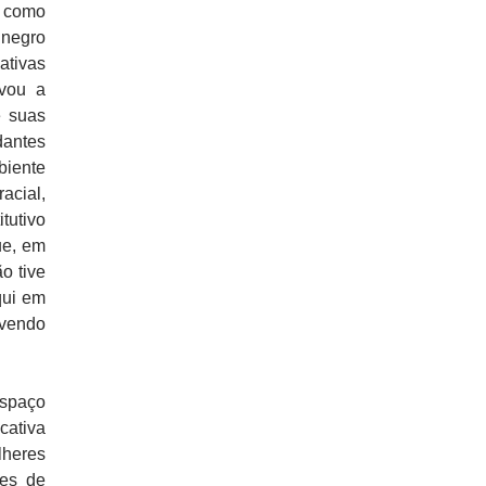
, como
 negro
ativas
vou a
e suas
dantes
iente
acial,
tutivo
ue, em
o tive
qui em
lvendo
espaço
cativa
lheres
ões de