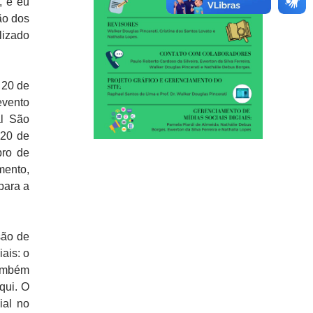
, e eu
ção dos
lizado
 20 de
evento
al São
 20 de
bro de
mento,
para a
são de
ais: o
também
qui. O
ial no