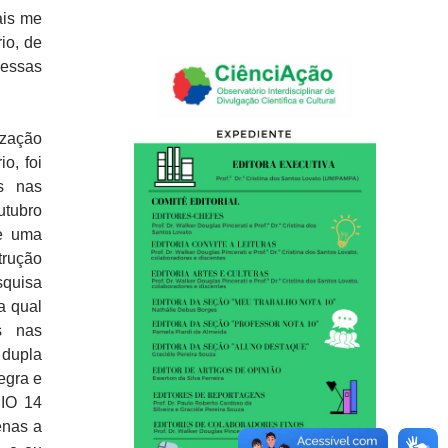
ais me
io, de
essas
ização
o, foi
s nas
utubro
de uma
trução
squisa
a qual
s nas
 dupla
egra e
SIO 14
enas a