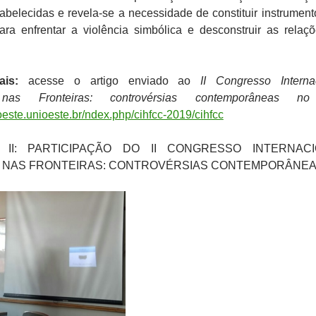
tabelecidas e revela-se a necessidade de constituir instrument
ara enfrentar a violência simbólica e desconstruir as relaç
is:
acesse o artigo enviado ao
II Congresso Interna
nas Fronteiras: controvérsias contemporâneas no
oeste.unioeste.br/ndex.php/cihfcc-2019/cihfcc
 II: PARTICIPAÇÃO DO II CONGRESSO INTERNACI
 NAS FRONTEIRAS: CONTROVÉRSIAS CONTEMPORÂNE