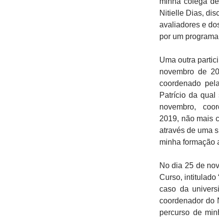
minha colega de
Nitielle Dias, di
avaliadores e do
por um programa 
Uma outra partic
novembro de 201
coordenado pela
Patrício da qua
novembro, coord
2019, não mais 
através de uma s
minha formação a
No dia 25 de no
Curso, intitulad
caso da universi
coordenador do N
percurso de min