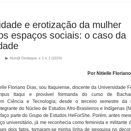
idade e erotização da mulher
os espaços sociais: o caso da
idade
0
Alun@ Destaque
,
v. 1 n. 2 (2020)
Por Nitielle Floriano
lle Floriano Dias, sou Itaquiense, discente da Universidade F
us Itaqui e provável formanda do curso de Bachar
r em Ciência e Tecnologia; desde o terceiro semestre da
tegrante do Núcleo de Estudos Afro-Brasileiros e Indígenas (
, faço parte do Grupo de Estudos HeForShe. Porém, antes me
ço universitário, já me reconhecia como feminista e militante d
esses dois fatos, tornaram-se minha linha de pesquisa no decor