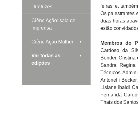
feiras; e, també
Diretrizes
Os palestrantes e
CiênciAção: sala de
duas horas atrav
imprensa
estão convidados 
CiênciAção Mulher
Membros do Pr
Cardoso da Sil
Ver todas as
Bender, Cristina
edições
Sandra Regina C
Técnicos Admini
Antonelli Becker
Lisiane Ibaldi C
Fernanda Cardo
Thais dos Santos 