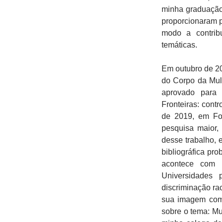
minha graduação
proporcionaram pa
modo a contrib
temáticas.
Em outubro de 20
do Corpo da Mulh
aprovado para 
Fronteiras: cont
de 2019, em Foz
pesquisa maior,
desse trabalho,
bibliográfica pr
acontece com 
Universidades 
discriminação ra
sua imagem como
sobre o tema: Mu