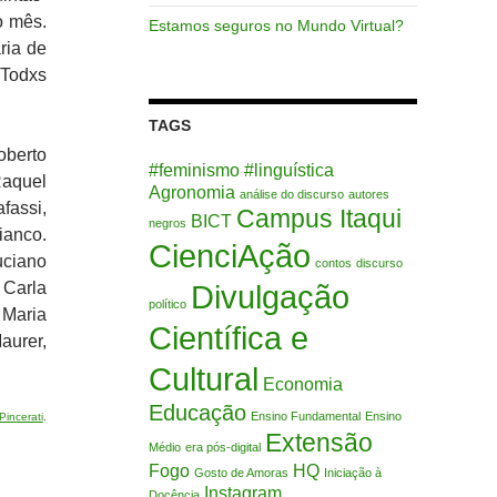
o mês.
Estamos seguros no Mundo Virtual?
ria de
 Todxs
TAGS
oberto
#feminismo
#linguística
aquel
Agronomia
análise do discurso
autores
fassi,
Campus Itaqui
BICT
negros
ianco.
CienciAção
uciano
contos
discurso
 Carla
Divulgação
político
 Maria
Científica e
aurer,
Cultural
Economia
Educação
Ensino Fundamental
Ensino
Pincerati
.
Extensão
Médio
era pós-digital
Fogo
HQ
Gosto de Amoras
Iniciação à
Instagram
Docência