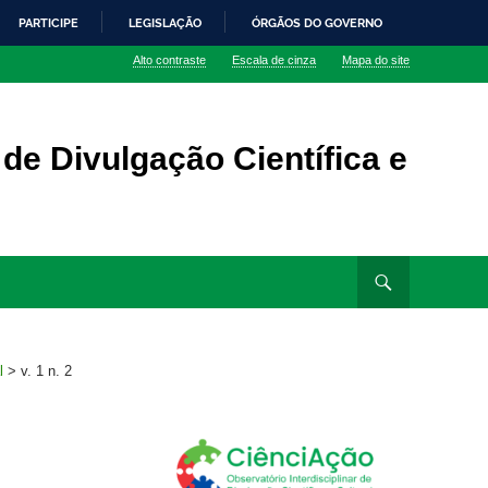
PARTICIPE
LEGISLAÇÃO
ÓRGÃOS DO GOVERNO
Alto contraste
Escala de cinza
Mapa do site
 de Divulgação Científica e
l
>
v. 1 n. 2