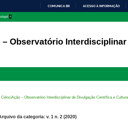
COMUNICA BR
ACESSO À INFORMAÇÃO
IR
 rodapé
4
PARA
O
CONTEÚDO
– Observatório Interdisciplinar
Ir
para
rodapé
>
CiênciAção – Observatório Interdisciplinar de Divulgação Científica e Cultura
Arquivo da categoria: v. 1 n. 2 (2020)