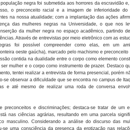
 população negra foi submetida aos horrores da escravidão e
sso, o preconceito racial e a imagem de inferioridade do
ntes na nossa atualidade; com a implantação das ações afirm
ença das mulheres negras na Universidade, o que nos le
 inserção da mulher negra no espaço acadêmico, partindo d
ências. Através de entrevistas por meio eletrônico com as estu
 negras foi possível compreender como elas, em um amb
 fronteira oeste gaúcha), marcado pelo machismo e preconceito r
são contida na dualidade entre o corpo como elemento consti
 ser mulher e o corpo como instrumento de prazer. Destaco q
nto, tentei realizar a entrevista de forma presencial, porém nã
-se observar a dificuldade que se encontra no campus de Ita
isas e até mesmo de realizar uma roda de conversa envo
e preconceitos e discriminações; destaca-se tratar de um 
tá nas ciências agrárias, resultando em uma parcela signifi
co masculino. Considerando a análise do discurso das mu
u-se uma consciência da presença da erotização nas relaç