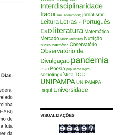
Interdisciplinaridade
Itaqui
jornalismo
Jan Bloommaert;
Leitura
Letras - Português
literatura
EaD
Matemática
Mercado
Nutrição
Mário Medeiros
Observatório
Núcleo Matemática
Observatório de
pandemia
Divulgação
Poesia
PIBID
populismo digital
sociolinguística
TCC
 Dias.
UNIPAMPA
UNIPAMPA
Universidade
ederal
Itaqui
elado
 minha
NEABI)
VISUALIZAÇÕES
smo de
a luta
rer da