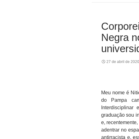
Corpore
Negra n
univers
27 de abril de 202
Meu nome é Nitie
do Pampa camp
Interdisciplina
graduação sou in
e, recentemente
adentrar no espa
antirracista e, 