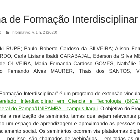
 de Formação Interdisciplinar
0
Informativo
,
v. 1 n. 2 (2020)
lski RUPP; Paulo Roberto Cardoso da SILVEIRA; Alison Fe
DO, Carla Lisiane Ibaldi CARABAJAL, Ederson da Silva M
e de OLIVEIRA, Maria Fernanda Cardoso GOMES, Nathálie 
o Fernando Alves MAURER, Thais dos SANTOS, Vic
Formação Interdisciplinar” é um programa de extensão vincul
arelado Interdisciplinar em Ciência e Tecnologia (BIC&
deral do Pampa/UNIPAMPA – campus Itaqui
. O objetivo do Pr
ante a realização de seminário, temas que sejam relevantes 
ndo um espaço de aprendizagem e aproximando as pessoas 
ciamento social. Os seminários ocorrem via plataformas digit
a – por isso, são chamados de webinários – em todas as qu