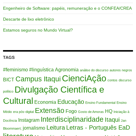
Engenheiro de Software: papéis, remuneração e o CONFEA/CREA
Descarte de lixo eletrônico
Estamos seguros no Mundo Virtual?
TAGS
#feminismo
#linguística
Agronomia
análise do discurso
autores negros
CienciAção
Campus Itaqui
BICT
contos
discurso
Divulgação Científica e
político
Cultural
Educação
Economia
Ensino Fundamental
Ensino
Extensão
Fogo
HQ
Médio
era pós-digital
Gosto de Amoras
Iniciação à
Interdisciplinaridade
Itaqui
Instagram
Docência
Jan
Leitura
Letras - Português EaD
jornalismo
Bloommaert;