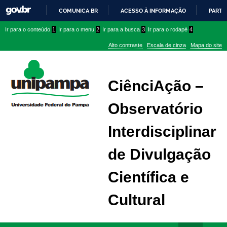
COMUNICA BR
ACESSO À INFORMAÇÃO
PARTI
IR
Ir
Ir
Ir
Ir para o conteúdo
1
Ir para o menu
2
Ir para a busca
3
Ir para o rodapé
4
PARA
para
para
para
O
Alto contraste
Escala de cinza
Mapa do site
CONTEÚDO
conteúdo
menu
menu
superior
lateral
CiênciAção –
Observatório
Interdisciplinar
de Divulgação
Científica e
Cultural