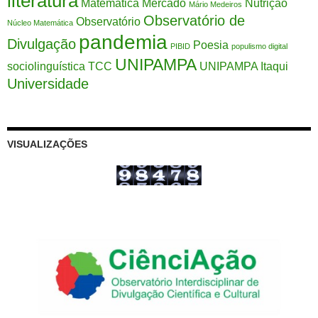
literatura
Matemática
Mercado
Nutrição
Mário Medeiros
Observatório de
Observatório
Núcleo Matemática
pandemia
Divulgação
Poesia
PIBID
populismo digital
UNIPAMPA
sociolinguística
TCC
UNIPAMPA Itaqui
Universidade
VISUALIZAÇÕES