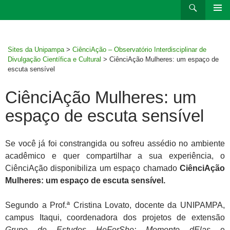
Ir
Pesquisar
para
MENU
rodapé
PRINCI
Sites da Unipampa
>
CiênciAção – Observatório Interdisciplinar de
Divulgação Científica e Cultural
>
CiênciAção Mulheres: um espaço de
escuta sensível
CiênciAção Mulheres: um
espaço de escuta sensível
Se você já foi constrangida ou sofreu assédio no ambiente
acadêmico e quer compartilhar a sua experiência, o
CiênciAção disponibiliza um espaço chamado
CiênciAção
Mulheres: um espaço de escuta sensível.
Segundo a Prof.ª Cristina Lovato, docente da UNIPAMPA,
campus Itaqui, coordenadora dos projetos de extensão
Grupo de Estudos HeForShe: Momento dElas
e