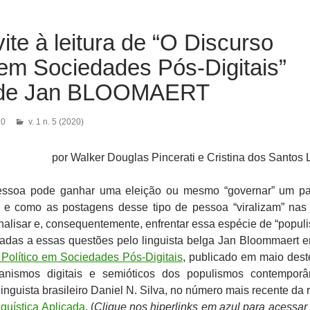
te à leitura de “O Discurso
 em Sociedades Pós-Digitais”
, de Jan BLOOMAERT
20
v. 1 n. 5 (2020)
por Walker Douglas Pincerati e Cristina dos Santos 
a pode ganhar uma eleição ou mesmo “governar” um paí
 e como as postagens desse tipo de pessoa “viralizam” nas
alisar e, consequentemente, enfrentar essa espécie de “popul
adas a essas questões pelo linguista belga Jan Bloommaert 
Político em Sociedades Pós-Digitais
, publicado em maio dest
anismos digitais e semióticos dos populismos contemporâ
inguista brasileiro Daniel N. Silva, no número mais recente da r
guística Aplicada
. (
Clique nos hiperlinks em azul para acessar 