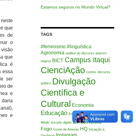
Estamos seguros no Mundo Virtual?
 neste
, e que
TAGS
ões de
onar o
#feminismo
#linguística
 visão
Agronomia
análise do discurso
autores
sa que
Campus Itaqui
BICT
negros
lica é
CienciAção
m essa
contos
discurso
de ser
Divulgação
político
eio de
Científica e
ênea e
 daria
Cultural
Economia
anal),
Educação
Ensino Fundamental
Ensino
êneo e
Extensão
Médio
era pós-digital
Fogo
HQ
Gosto de Amoras
Iniciação à
Instagram
Docência