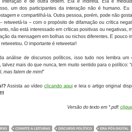
interação é de outra ordem. Ela é indireta. Ela é media
isso, um dos participantes da interação não é humano. Eu
stagem e compartilhá-la. Outra pessoa, porém, pode não gosta
 – retweetá-la – com o propósito de difamação ou crítica negat
tanto, não está interessado em críticas positivas ou negativas, 
lação da mensagem em bolhas ou nichos diferentes. E pouco i
 retweetou. O importante é retweetar!
análise de discursos políticos, isso tudo nos lembra um 
 talvez mais do que nunca, tem muito sentido para o político: “
, mas falem de mim!
”
s!?
Assista ao vídeo
clicando aqui
e leia o artigo original dis
!!
Versão do texto em *.pdf:
cliqu
URSO
CONVITE A LEITURAS
DISCURSO POLÍTICO
ERA PÓS-DIGITAL