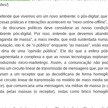
ções!
)
efende que vivemos em um novo ambiente: o pós-digital; que
ssas práticas e interações acontecem no “
nexo online-offline
”
e de discursos políticos deve considerar as novas condiç
biente pós-digital. Por isso, entende que devemos aband
paganda de massa”, a
mass media
, que está sustentada numa
pulação
, isto é, de “
o público”
enquanto
“as massas
”, visão es
 diria de uma “
opinião pública
”. Ele diz que a esfera púb
ragmentada e complexa e que as novas tecnologias explora
produzindo
micro-marketings
. Assim, a comunicação não po
o um circuito linear de transmissão de mensagens que, por m
ariam a um receptor que as decodificaria de forma homog
se circuito linear de transmissão no modelo de
mass media
se
sor), que comunicaria uma mensagem, via mídias de massa (o c
cada pelas massas (o receptor), vistas como bloco homog