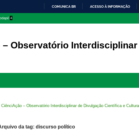
COMUNICA BR
ACESSO À INFORMAÇÃO
IR
 rodapé
4
PARA
O
CONTEÚDO
– Observatório Interdisciplinar
Ir
para
rodapé
>
CiênciAção – Observatório Interdisciplinar de Divulgação Científica e Cultura
Arquivo da tag: discurso político