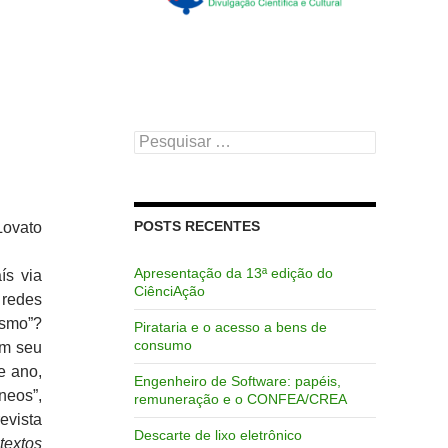
Pesquisar
por:
POSTS RECENTES
Lovato
Apresentação da 13ª edição do
s via
CiênciAção
 redes
ismo”?
Pirataria e o acesso a bens de
consumo
em seu
e ano,
Engenheiro de Software: papéis,
neos”,
remuneração e o CONFEA/CREA
evista
Descarte de lixo eletrônico
textos