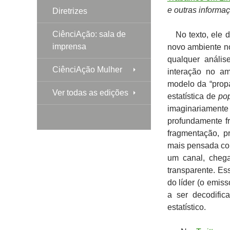
e outras informa
Diretrizes
CiênciAção: sala de
No texto, ele d
imprensa
novo ambiente no
qualquer anális
CiênciAção Mulher
interação no am
modelo da “pro
Ver todas as edições
estatística de
po
imaginariamente
profundamente f
fragmentação, 
mais pensada com
um canal, cheg
transparente. Es
do líder (o emis
a ser decodifi
estatístico.