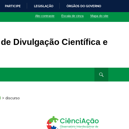
PARTICIPE
LEGISLAÇÃO
ÓRGÃOS DO GOVERNO
Alto contraste
Escala de cinza
Mapa do site
 de Divulgação Científica e
l
>
discurso