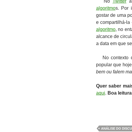
No
Twitter
a 
algoritmo
s. Por 
gostar de uma po
e compartilhá-la
algoritmo
, no en
alcance de circu
a data em que se
No contexto da 
popular que hoje,
bem ou falem mal
Quer saber mai
aqui
.
Boa leitura!
ANÁLISE DO DISC