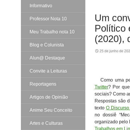
Informativo
Um convi
Professor Nota 10
Político
Meu Trabalho nota 10
(2020)
Blog e Colunista
25 de junho de 20
Alun@ Destaque
Convite a Leituras
Como uma pesso
Reportagens
Twitter
? Por que
sociais? Como an
Artigos de Opinião
Respostas são d
texto
O Discurso 
Anime Seu Conceito
no dossiê “Mec
organizado pelo l
Artes e Culturas
Trabalhos em Lin