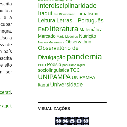
ma
escrita
Interdisciplinaridade
uito a
Itaqui
jornalismo
a
Jan Bloommaert;
s e a
Leitura
Letras - Português
xo
ocupar
literatura
a
EaD
Matemática
negra,
entar
Mercado
Nutrição
Mário Medeiros
 Uso a
Observatório
Núcleo Matemática
eza de
Observatório de
inuir
m país
pandemia
Divulgação
scrita
ume.
Poesia
ue são
PIBID
populismo digital
sociolinguística
TCC
em ser
UNIPAMPA
UNIPAMPA
Universidade
Itaqui
cerati
.
e aqui.
VISUALIZAÇÕES