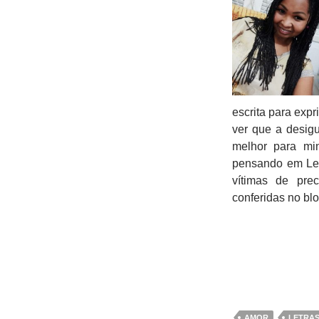
escrita para expr
ver que a desig
melhor para mi
pensando em Leo
vítimas de pre
conferidas no bl
AMOR
LETRAS