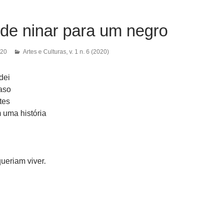
de ninar para um negro
020
Artes e Culturas
,
v. 1 n. 6 (2020)
dei
aso
tes
 uma história
ueriam viver.