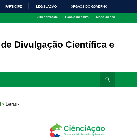
PARTICIPE
LEGISLAÇÃO
ÓRGÃOS DO GOVERNO
Alto contraste
Escala de cinza
Mapa do site
 de Divulgação Científica e
l
>
Letras -