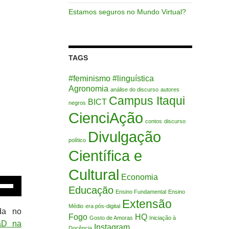
Estamos seguros no Mundo Virtual?
TAGS
#feminismo
#linguística
Agronomia
análise do discurso
autores
Campus Itaqui
BICT
negros
CienciAção
contos
discurso
Divulgação
político
Científica e
Cultural
Economia
e
Educação
Ensino Fundamental
Ensino
Extensão
as
Médio
era pós-digital
da no
Fogo
HQ
a
Gosto de Amoras
Iniciação à
EaD na
Instagram
Docência