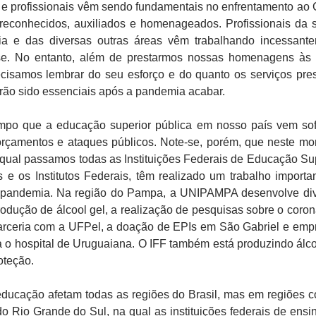
e profissionais vêm sendo fundamentais no enfrentamento ao 
reconhecidos, auxiliados e homenageados. Profissionais da 
ia e das diversas outras áreas vêm trabalhando incessant
ise. No entanto, além de prestarmos nossas homenagens às
recisamos lembrar do seu esforço e do quanto os serviços pre
terão sido essenciais após a pandemia acabar.
o que a educação superior pública em nosso país vem so
orçamentos e ataques públicos. Note-se, porém, que neste m
qual passamos todas as Instituições Federais de Educação Sup
 e os Institutos Federais, têm realizado um trabalho importa
 pandemia. Na região do Pampa, a UNIPAMPA desenvolve di
odução de álcool gel, a realização de pesquisas sobre o coron
arceria com a UFPel, a doação de EPIs em São Gabriel e emp
a o hospital de Uruguaiana. O IFF também está produzindo álco
oteção.
ucação afetam todas as regiões do Brasil, mas em regiões 
do Rio Grande do Sul, na qual as instituições federais de ensi