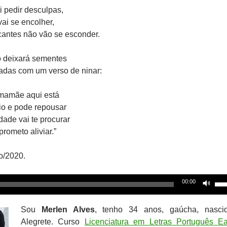
i pedir desculpas,
ai se encolher,
antes não vão se esconder.
o deixará sementes
adas com um verso de ninar:
 mamãe aqui está
io e pode repousar
dade vai te procurar
prometo aliviar.”
o/2020.
Us
00:00
as
set
Sou
Merlen Alves
, tenho 34 anos, gaúcha, nasci
par
Alegrete. Curso
Licenciatura em Letras Português 