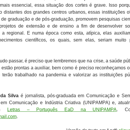
mais essencial, essa situação dos cortes é grave. Isso porq
 distantes dos grandes centros urbanos, essas instituições o
 de graduação e de pós-graduação, promovem pesquisas cient
rojetos de extensão e de ensino a fim de desenvolver so
a regional. E numa época como esta, atípica, elas auxili
ecimentos científicos, os quais, sem elas, seriam muito
do passar, é preciso que lembremos que na crise, a saúde púb
 estão prontas a auxiliar, bem como é preciso reconheçamos o
e terão trabalhado na pandemia e valorizar as instituições pú
da Silva
é jornalista, pós-graduada em Comunicação e Sem
 em Comunicação e Indústria Criativa (UNIPAMPA) e, atual
 em
Letras – Português EaD na UNIPAMPA
. Con
mail.com
.