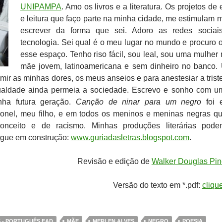
ci
UNIPAMPA
. Amo os livros e a literatura. Os projetos de 
ou
e leitura que faço parte na minha cidade, me estimulam m
par
escrever da forma que sei. Adoro as redes sociai
bai
tecnologia. Sei qual é o meu lugar no mundo e procuro 
par
esse espaço. Tenho riso fácil, sou leal, sou uma mulher 
aum
mãe jovem, latinoamericana e sem dinheiro no banco.
ou
imir as minhas dores, os meus anseios e para anestesiar a trist
dim
ualdade ainda permeia a sociedade. Escrevo e sonho com u
o
nha futura geração.
Canção de ninar para um negro
foi e
vol
nel, meu filho, e em todos os meninos e meninas negras q
conceito e de racismo. Minhas produções literárias pod
ogue em construção:
www.guriadasletras.blogspot.com
.
Revisão e edição de
Walker Douglas Pin
Versão do texto em *.pdf:
cliqu
 - PORTUGUÊS EAD
MÃE
MERLEN ALVES
NEGRO
POESIA