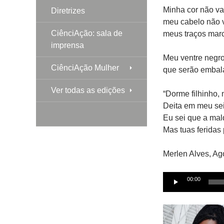
Minha cor não va
Diretrizes
meu cabelo não v
CiênciAção: sala de
meus traços marc
imprensa
Meu ventre negr
CiênciAção Mulher
que serão embal
Ver todas as edições
“Dorme filhinho,
Deita em meu se
Eu sei que a mal
Mas tuas feridas 
Merlen Alves, Ag
Tocador
00:00
de
áudio