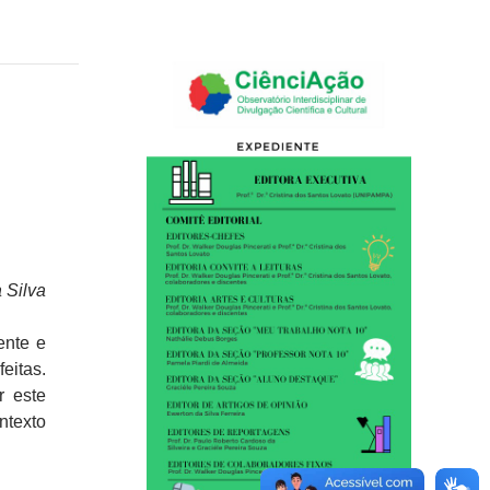
 Silva
ente e
eitas.
r este
ntexto