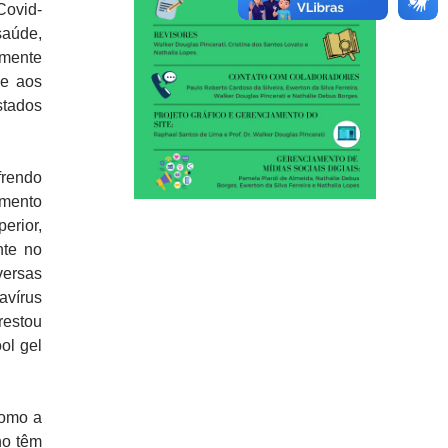
Covid-
saúde,
emente
 e aos
stados
frendo
omento
erior,
nte no
versas
avírus
restou
ol gel
como a
no têm