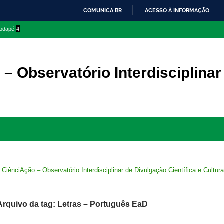
COMUNICA BR
ACESSO À INFORMAÇÃO
IR
 rodapé
4
PARA
O
CONTEÚDO
– Observatório Interdisciplinar
Ir
para
rodapé
>
CiênciAção – Observatório Interdisciplinar de Divulgação Científica e Cultura
Arquivo da tag: Letras – Português EaD