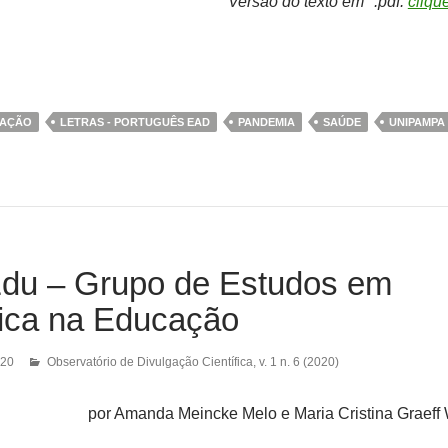
Versão do texto em *.pdf:
cliqu
AÇÃO
LETRAS - PORTUGUÊS EAD
PANDEMIA
SAÚDE
UNIPAMPA
du – Grupo de Estudos em
tica na Educação
020
Observatório de Divulgação Científica
,
v. 1 n. 6 (2020)
por Amanda Meincke Melo e Maria Cristina Graeff