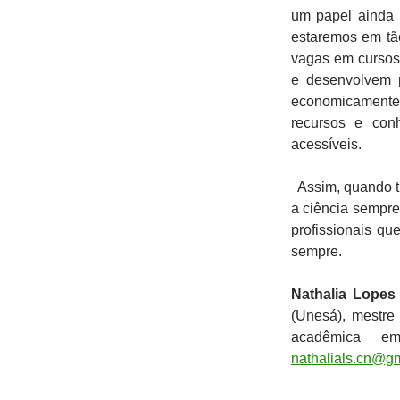
um papel ainda 
estaremos em tão
vagas em cursos
e desenvolvem p
economicamente 
recursos e conh
acessíveis.
Assim, quando tu
a ciência sempre
profissionais qu
sempre.
Nathalia Lopes 
(Unesá), mestre
acadêmica
nathalials.cn@g