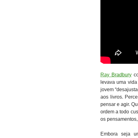
Ray Bradbury
co
levava uma vida
jovem “desajusta
aos livros. Per
pensar e agir. Q
ordem a todo cust
os pensamentos, 
Embora seja um