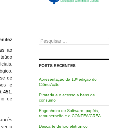
enitez
Pesquisar
por:
das ao
nteúdo
ciais.
POSTS RECENTES
ógico.
sse de
Apresentação da 13ª edição do
CiênciAção
sos e
t 451
,
Pirataria e o acesso a bens de
ano de
consumo
Engenheiro de Software: papéis,
remuneração e o CONFEA/CREA
rancês
Descarte de lixo eletrônico
 ver o