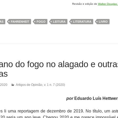
Revisão e edição de
Walker Douglas P
AS
FAHRENHEIT
FOGO
LEITURA
LITERATURA
LIVRO
ano do fogo no alagado e outra
as
 2020
Artigos de Opinião
,
v. 1 n. 7 (2020)
por
Eduardo Luís Hettwer
 li uma reportagem de dezembro de 2019. No título, um ast
20 seria um ano leve. Chegou 2020 e me parece impossível e