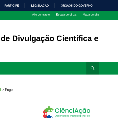
PARTICIPE
LEGISLAÇÃO
ÓRGÃOS DO GOVERNO
Alto contraste
Escala de cinza
Mapa do site
 de Divulgação Científica e
l
>
Fogo