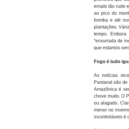
errado tão rude 
ao pico do mont
bomba e até nu
plantações. Vár
tempo. Embora 
“enxurrada de in
que estamos sent
Fogo é tudo igu
As notícias re
Pantanal são de a
Amazônica é sem
chove muito. O 
ou alagado. Cla
menor no inverno
incontroláveis é o