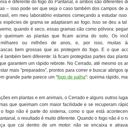
ia é diferente do fogo do Pantanal, e ambos são diferentes d
mas – isso pode ser que seja o caso também dos campos de al
Brasil, em meu laboratório estamos começando a estudar isso
s espécies de grama se adaptaram ao fogo. Isso se deu a tal
inverno, quando é seco, essas gramas são como pólvora: pega
 e queimam as plantas que ficam acima do solo. Os incê
milhares ou milhões de anos, e, por isso, muitas ár
cascas bem grossas que as protegem do fogo. E o que ac
é também bem diferente: lá ficam protegidas partes das plant
ue garantem um rápido rebrote. No Cerrado, até mesmo os a
ar mais “preparados”, prontos para correr e buscar abrigos 
em grande parte parece um “
fogo de palha
“: queima rápido, ma
ções em plantas e em animais, o Cerrado e alguns outros luga
mas que queimam com maior facilidade e se recuperam rápi
 o fogo não é parte do sistema, como o que está acontece
ntanal, o resultado é muito diferente. Quando o fogo não é o na
a que cai dentro de um motor: não se encaixa e atrava