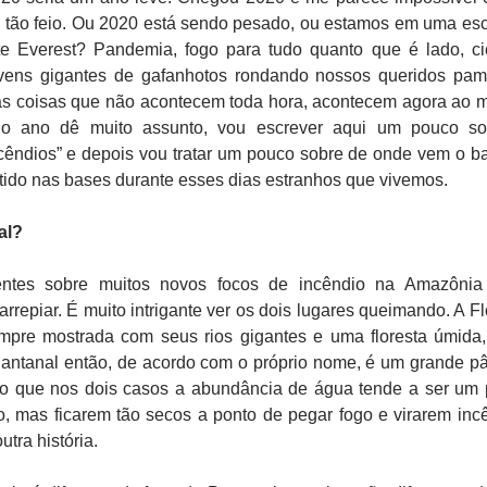
e tão feio. Ou 2020 está sendo pesado, ou estamos em uma es
e Everest? Pandemia, fogo para tudo quanto que é lado, ci
vens gigantes de gafanhotos rondando nossos queridos pa
ias coisas que não acontecem toda hora, acontecem agora ao
o ano dê muito assunto, vou escrever aqui um pouco so
cêndios” e depois vou tratar um pouco sobre de onde vem o b
ido nas bases durante esses dias estranhos que vivemos.
al?
centes sobre muitos novos focos de incêndio na Amazôni
rrepiar. É muito intrigante ver os dois lugares queimando. A Fl
pre mostrada com seus rios gigantes e uma floresta úmida
Pantanal então, de acordo com o próprio nome, é um grande p
ro que nos dois casos a abundância de água tende a ser um
, mas ficarem tão secos a ponto de pegar fogo e virarem inc
utra história.