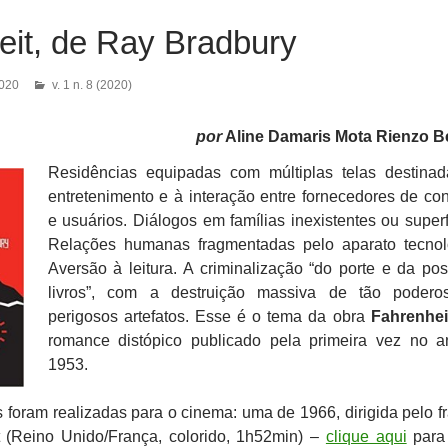
eit, de Ray Bradbury
2020
v. 1 n. 8 (2020)
por
Aline Damaris Mota Rienzo B
Residências equipadas com múltiplas telas destina
entretenimento e à interação entre fornecedores de co
e usuários. Diálogos em famílias inexistentes ou superfi
Relações humanas fragmentadas pelo aparato tecnol
Aversão à leitura. A criminalização “do porte e da po
livros”, com a destruição massiva de tão podero
perigosos artefatos. Esse é o tema da obra
Fahrenhei
romance distópico publicado pela primeira vez no 
1953.
foram realizadas para o cinema: uma de 1966, dirigida pelo f
t (Reino Unido/França, colorido, 1h52min) –
clique aqui
para