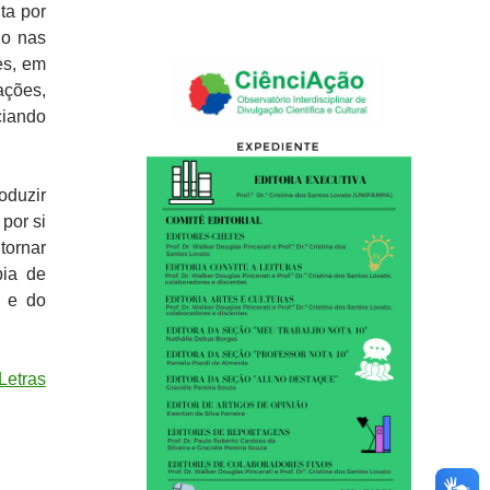
ta por
uo nas
es, em
ações,
ciando
oduzir
por si
tornar
pia de
e e do
Letras