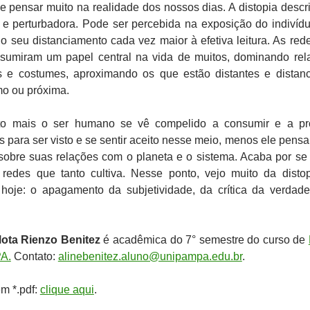
 pensar muito na realidade dos nossos dias. A distopia descri
 e perturbadora. Pode ser percebida na exposição do indivíd
no seu distanciamento cada vez maior à efetiva leitura. As red
sumiram um papel central na vida de muitos, dominando rel
s e costumes, aproximando os que estão distantes e distan
mo ou próxima.
to mais o ser humano se vê compelido a consumir e a pr
s para ser visto e se sentir aceito nesse meio, menos ele pensa 
e sobre suas relações com o planeta e o sistema. Acaba por se 
redes que tanto cultiva. Nesse ponto, vejo muito da disto
hoje: o apagamento da subjetividade, da crítica da verdad
ota Rienzo Benitez
é acadêmica do 7° semestre do curso de
A.
Contato:
alinebenitez.aluno@unipampa.edu.br
.
em *.pdf:
clique aqui
.