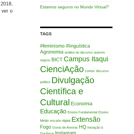
 2018,
Estamos seguros no Mundo Virtual?
 ver o
TAGS
#feminismo
#linguística
Agronomia
análise do discurso
autores
Campus Itaqui
BICT
negros
CienciAção
contos
discurso
Divulgação
político
Científica e
Cultural
Economia
Educação
Ensino Fundamental
Ensino
Extensão
Médio
era pós-digital
Fogo
HQ
Gosto de Amoras
Iniciação à
Instagram
Docência