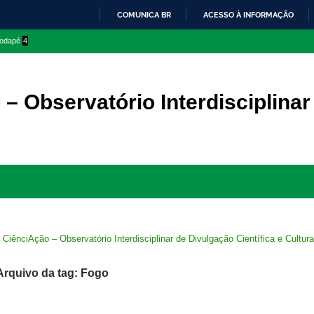
COMUNICA BR
ACESSO À INFORMAÇÃO
IR
 rodapé
4
PARA
O
CONTEÚDO
– Observatório Interdisciplinar
Ir
para
rodapé
>
CiênciAção – Observatório Interdisciplinar de Divulgação Científica e Cultura
Arquivo da tag: Fogo