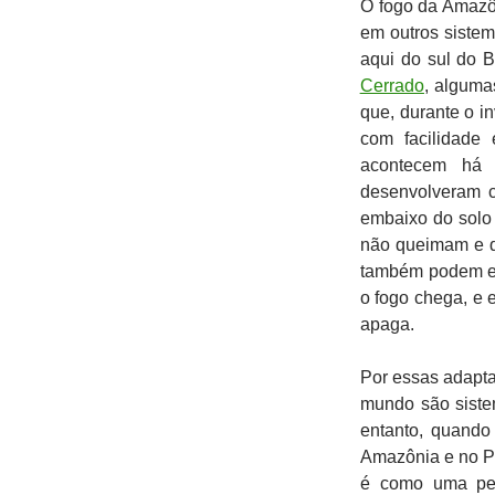
O fogo da Amazôn
em outros siste
aqui do sul do 
Cerrado
, alguma
que, durante o 
com facilidade
acontecem há 
desenvolveram 
embaixo do solo 
não queimam e q
também podem est
o fogo chega, e 
apaga.
Por essas adapta
mundo são siste
entanto, quando
Amazônia e no Pa
é como uma peç