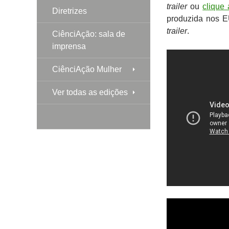
trailer
ou
clique 
Diretrizes
produzida nos E
trailer
.
CiênciAção: sala de
imprensa
CiênciAção Mulher
Ver todas as edições