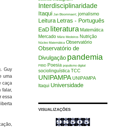
Interdisciplinaridade
Itaqui
jornalismo
Jan Bloommaert;
Leitura
Letras - Português
literatura
EaD
Matemática
Mercado
Nutrição
Mário Medeiros
Observatório
Núcleo Matemática
Observatório de
pandemia
Divulgação
Poesia
PIBID
populismo digital
g. Guy
sociolinguística
TCC
de uma
UNIPAMPA
UNIPAMPA
e caça
Universidade
Itaqui
falar,
r essa
iberta
VISUALIZAÇÕES
ação,