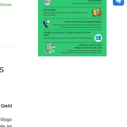
incerati.
s
 Giehl
rólogo
le ter