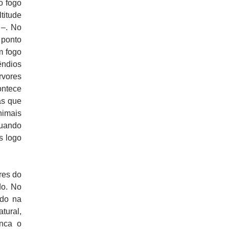
o fogo
titude
 –. No
 ponto
m fogo
ndios
vores
ontece
as que
nimais
quando
s logo
res do
do. No
ndo na
tural,
nca o