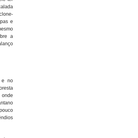
calada
clone-
mpas e
 mesmo
bre a
alanço
a e no
oresta
, onde
ântano
 pouco
êndios