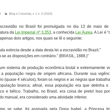
0
Blog e Colunista
,
v. 1 n. 3 (2020)
scravidão no Brasil foi promulgada no dia 13 de maio de
natura da
Lei Imperial nº 3.353
, a conhecida
Lei Áurea
. A Lei é “
penas dois artigos, nos quais se lê o seguinte:
rada extincta desde a data desta lei a escravidão no Brazil.”
m-se as disposições em contrário.” (BRASIL, 1888.)”
i um sistema de produção econômica brutal e extremamente vi
 a população negra de origem africana. Durante sua vigênc
io (quase 4 séculos), foram os negros e as negras que trabalh
opulação branca; afinal, essa população era que detinha o
ico e bélico. Trabalho, no Brasil, era coisa de preto! Isso po
do manual, era considerado uma atividade inferior.
omo se sabe, foi assinada pela Dona Isabel, a Princesa Im