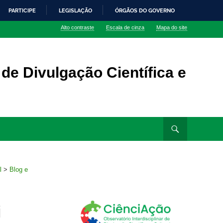
PARTICIPE
LEGISLAÇÃO
ÓRGÃOS DO GOVERNO
Alto contraste
Escala de cinza
Mapa do site
 de Divulgação Científica e
l
>
Blog e
i