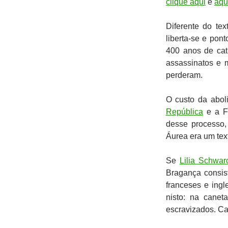
clique aqui
e
aqu
Diferente do tex
liberta-se e pon
400 anos de cati
assassinatos e 
perderam.
O custo da abol
República
e a Fa
desse processo, 
Áurea era um tex
Se
Lilia Schwar
Bragança consis
franceses e ingl
nisto: na cane
escravizados. Cad