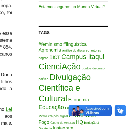
uropa.
Estamos seguros no Mundo Virtual?
o, foi
TAGS
e essa
istema
#feminismo
#linguística
º 854,
Agronomia
análise do discurso
autores
icanos
Campus Itaqui
BICT
negros
CienciAção
contos
discurso
, Dona
Divulgação
político
 filhos
Científica e
ndo a
Cultural
Economia
Educação
Ensino Fundamental
Ensino
omo
Lei
Extensão
e aos
Médio
era pós-digital
Fogo
HQ
 mais,
Gosto de Amoras
Iniciação à
Instagram
Docência