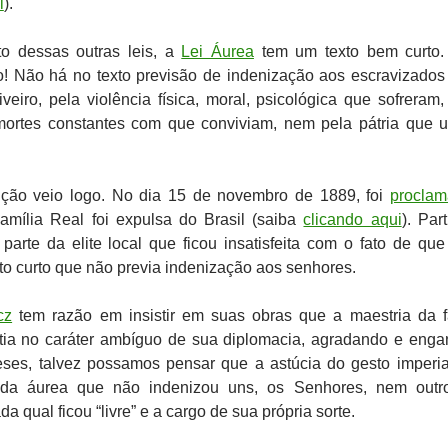
i
).
to dessas outras leis, a
Lei Áurea
tem um texto bem curto.
to! Não há no texto previsão de indenização aos escravizados
veiro, pela violência física, moral, psicológica que sofreram,
mortes constantes com que conviviam, nem pela pátria que 
ição veio logo. No dia 15 de novembro de 1889, foi
procla
mília Real foi expulsa do Brasil (saiba
clicando aqui
). Par
parte da elite local que ficou insatisfeita com o fato de que
to curto que não previa indenização aos senhores.
cz
tem razão em insistir em suas obras que a maestria da f
tia no caráter ambíguo de sua diplomacia, agradando e eng
eses, talvez possamos pensar que a astúcia do gesto imperia
tada áurea que não indenizou uns, os Senhores, nem outr
a qual ficou “livre” e a cargo de sua própria sorte.