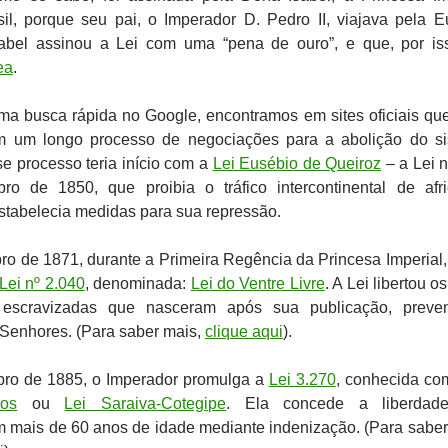
il, porque seu pai, o Imperador D. Pedro II, viajava pela E
abel assinou a Lei com uma “pena de ouro”, e que, por iss
ea
.
ma busca rápida no Google, encontramos em sites oficiais qu
m um longo processo de negociações para a abolição do s
se processo teria início com a
Lei Eusébio de Queiroz
– a Lei n
o de 1850, que proibia o tráfico intercontinental de afr
stabelecia medidas para sua repressão.
o de 1871, durante a Primeira Regência da Princesa Imperial
Lei nº 2.040
, denominada:
Lei do Ventre Livre
. A Lei libertou os
 escravizadas que nasceram após sua publicação, preve
Senhores. (Para saber mais,
clique aqui
).
ro de 1885, o Imperador promulga a
Lei 3.270
, conhecida c
os
ou
Lei Saraiva-Cotegipe
. Ela concede a liberdad
 mais de 60 anos de idade mediante indenização. (Para saber