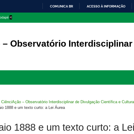
COMUNICA BR
ACESSO À INFORMAÇÃO
IR
 rodapé
4
PARA
O
CONTEÚDO
– Observatório Interdisciplinar
Ir
para
rodapé
>
CiênciAção – Observatório Interdisciplinar de Divulgação Científica e Cultura
io 1888 e um texto curto: a Lei Áurea
io 1888 e um texto curto: a Le