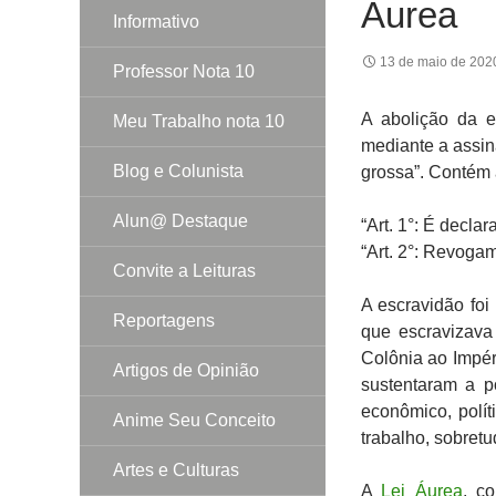
Áurea
Informativo
13 de maio de 202
Professor Nota 10
A abolição da e
Meu Trabalho nota 10
mediante a assi
Blog e Colunista
grossa”. Contém a
Alun@ Destaque
“Art. 1°: É decla
“Art. 2°: Revoga
Convite a Leituras
A escravidão fo
Reportagens
que escravizava
Colônia ao Impér
Artigos de Opinião
sustentaram a p
econômico, polít
Anime Seu Conceito
trabalho, sobretu
Artes e Culturas
A
Lei Áurea
, c