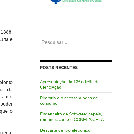
 1888,
curta e
Pesquisar
por:
POSTS RECENTES
Apresentação da 13ª edição do
olento
CiênciAção
ia, da
aram e
Pirataria e o acesso a bens de
consumo
 poder
rque o
Engenheiro de Software: papéis,
remuneração e o CONFEA/CREA
Descarte de lixo eletrônico
perial