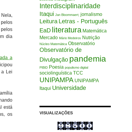
Interdisciplinaridade
Itaqui
jornalismo
 Nela,
Jan Bloommaert;
Leitura
Letras - Português
 pelos
literatura
 pelos
EaD
Matemática
um dia
Mercado
Nutrição
Mário Medeiros
Observatório
Núcleo Matemática
Observatório de
pandemia
mada a
Divulgação
ticipou
Poesia
PIBID
populismo digital
 a Lei
sociolinguística
TCC
UNIPAMPA
UNIPAMPA
Universidade
Itaqui
amília
anando
l está
VISUALIZAÇÕES
os, os