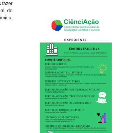
 fazer
al: de
ômico,