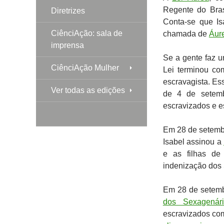
Regente do Bras
Diretrizes
Conta-se que Is
CiênciAção: sala de
chamada de
Áur
imprensa
Se a gente faz u
CiênciAção Mulher
Lei terminou co
escravagista. Es
Ver todas as edições
de 4 de setembr
escravizados e e
Em 28 de setembr
Isabel assinou a
e as filhas de
indenização dos 
Em 28 de setemb
dos Sexagenári
escravizados com