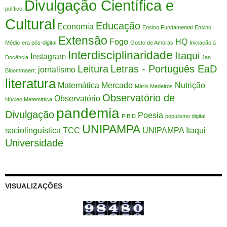
Divulgação Científica e
político
Cultural
Educação
Economia
Ensino Fundamental
Ensino
Extensão
Fogo
HQ
Médio
era pós-digital
Gosto de Amoras
Iniciação à
Interdisciplinaridade
Itaqui
Instagram
Docência
Jan
Leitura
Letras - Português EaD
jornalismo
Bloommaert;
literatura
Matemática
Mercado
Nutrição
Mário Medeiros
Observatório de
Observatório
Núcleo Matemática
pandemia
Divulgação
Poesia
PIBID
populismo digital
UNIPAMPA
sociolinguística
TCC
UNIPAMPA Itaqui
Universidade
VISUALIZAÇÕES