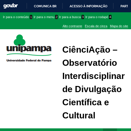
COMUNICA BR
ACESSO À INFORMAÇÃO
PARTI
IR
Ir
Ir
Ir
Ir para o conteúdo
1
Ir para o menu
2
Ir para a busca
3
Ir para o rodapé
4
PARA
para
para
para
O
Alto contraste
Escala de cinza
Mapa do site
CONTEÚDO
conteúdo
menu
menu
superior
lateral
CiênciAção –
Observatório
Interdisciplinar
de Divulgação
Científica e
Cultural