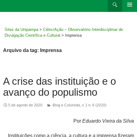
Ir
Pesquisar
para
MENU
rodapé
PRINCI
Sites da Unipampa
>
CiênciAção – Observatório Interdisciplinar de
Divulgação Científica e Cultural
>
Imprensa
Arquivo da tag: Imprensa
A crise das instituição e o
avanço do populismo
5 de agosto de 2020
Blog e Colunista
,
v. 1 n. 6 (2020)
Por
Eduardo Vieira da Silva
Instituições como a ciência, a cultura e a imprensa fizeram