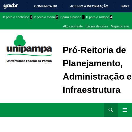
COMUNICA BR
ACESSO À INFORMAÇÃO
PARTI
IR
Ir
Ir
Ir
Ir para o conteúdo
1
Ir para o menu
2
Ir para a busca
3
Ir para o rodapé
4
PARA
para
para
para
O
Alto contraste
Escala de cinza
Mapa do site
CONTEÚDO
conteúdo
menu
menu
superior
lateral
Pró-Reitoria de
Planejamento,
Administração e
Infraestrutura
Ir
Pesquisar
para
MENU
rodapé
PRINCI