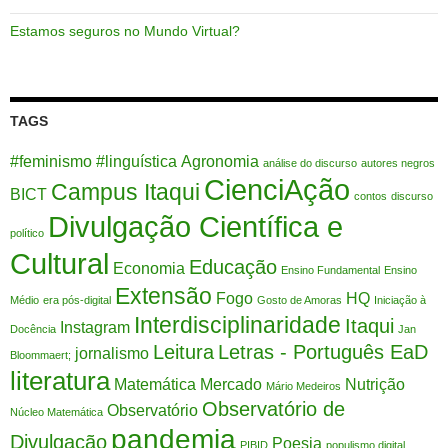
Estamos seguros no Mundo Virtual?
TAGS
#feminismo
#linguística
Agronomia
análise do discurso
autores negros
CienciAção
Campus Itaqui
BICT
contos
discurso
Divulgação Científica e
político
Cultural
Educação
Economia
Ensino Fundamental
Ensino
Extensão
Fogo
HQ
Médio
era pós-digital
Gosto de Amoras
Iniciação à
Interdisciplinaridade
Itaqui
Instagram
Docência
Jan
Leitura
Letras - Português EaD
jornalismo
Bloommaert;
literatura
Matemática
Mercado
Nutrição
Mário Medeiros
Observatório de
Observatório
Núcleo Matemática
pandemia
Divulgação
Poesia
PIBID
populismo digital