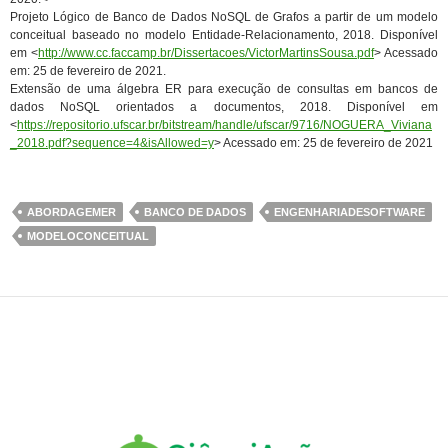
Projeto Lógico de Banco de Dados NoSQL de Grafos a partir de um modelo
conceitual baseado no modelo Entidade-Relacionamento, 2018. Disponível
em <
http://www.cc.faccamp.br/Dissertacoes/VictorMartinsSousa.pdf
> Acessado
em: 25 de fevereiro de 2021.
Extensão de uma álgebra ER para execução de consultas em bancos de
dados NoSQL orientados a documentos, 2018. Disponível em
<
https://repositorio.ufscar.br/bitstream/handle/ufscar/9716/NOGUERA_Viviana
_2018.pdf?sequence=4&isAllowed=y
> Acessado em: 25 de fevereiro de 2021
ABORDAGEMER
BANCO DE DADOS
ENGENHARIADESOFTWARE
MODELOCONCEITUAL