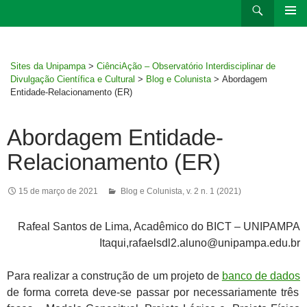
Ir
Pesquisar
para
MENU
rodapé
PRINCI
Sites da Unipampa
>
CiênciAção – Observatório Interdisciplinar de
Divulgação Científica e Cultural
>
Blog e Colunista
>
Abordagem
Entidade-Relacionamento (ER)
Abordagem Entidade-
Relacionamento (ER)
15 de março de 2021
Blog e Colunista
,
v. 2 n. 1 (2021)
Rafeal Santos de Lima, Acadêmico do BICT – UNIPAMPA
Itaqui,rafaelsdl2.aluno@unipampa.edu.br
Para realizar a construção de um projeto de
banco de dados
de forma correta deve-se passar por necessariamente três