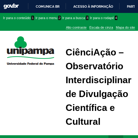
COMUNICA BR
ACESSO À INFORMAÇÃO
PARTI
IR
Ir
Ir
Ir
Ir para o conteúdo
1
Ir para o menu
2
Ir para a busca
3
Ir para o rodapé
4
PARA
para
para
para
O
Alto contraste
Escala de cinza
Mapa do site
CONTEÚDO
conteúdo
menu
menu
superior
lateral
CiênciAção –
Observatório
Interdisciplinar
de Divulgação
Científica e
Cultural