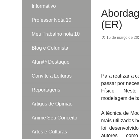
Informativo
Abordag
Professor Nota 10
(ER)
Meu Trabalho nota 10
15 de março de 20
Blog e Colunista
Alun@ Destaque
Convite a Leituras
Para realizar a 
passar por neces
Reportagens
Físico – Neste 
modelagem de b
Artigos de Opinião
A técnica de Mo
Anime Seu Conceito
mais utilizadas 
foi desenvolvid
Artes e Culturas
autores como