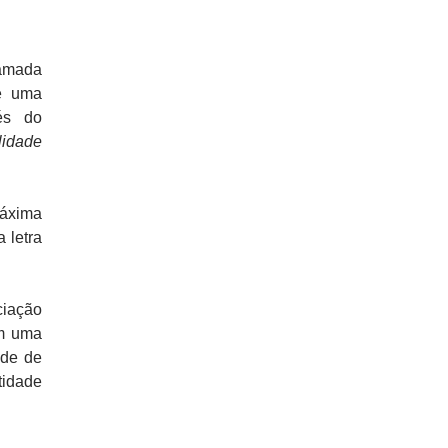
amada
de uma
és do
lidade
áxima
 letra
ciação
om uma
ade de
tidade