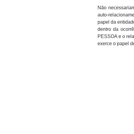
Não necessariam
auto-relacionam
papel da entidad
dentro da ocorr
PESSOA e o rel
exerce o papel d