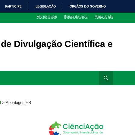
PARTICIPE
LEGISLAÇÃO
ÓRGÃOS DO GOVERNO
Alto contraste
Escala de cinza
Mapa do site
 de Divulgação Científica e
l
>
AbordagemER