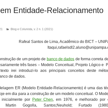
em Entidade-Relacionamento
21
Blog e Colunista
,
v. 2 n. 1 (2021)
Rafeal Santos de Lima, Acadêmico do BICT – UN
Itaqui,rafaelsdl2.aluno@unipampa.
construção de um projeto de
banco de dados
de forma correta d
sariamente três fases – Modelo Conceitual, Projeto Lógico e P
texto irei introduzi-lo aos principais conceitos deste mét
anco de dados.
delagem ER (Modelo Entidade-Relacionamento) é uma das té
hoje em dia para a construção de um modelo conceitual. O Mod
o inicialmente por
Peter Chen
, em 1976, e melhorado por 
 Martin Gogolla, Santos;Neuhold; Furtado (19