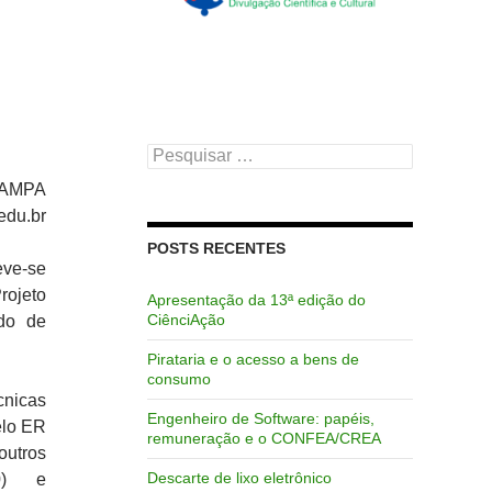
Pesquisar
por:
IPAMPA
edu.br
POSTS RECENTES
eve-se
rojeto
Apresentação da 13ª edição do
CiênciAção
odo de
Pirataria e o acesso a bens de
consumo
cnicas
Engenheiro de Software: papéis,
elo ER
remuneração e o CONFEA/CREA
outros
Descarte de lixo eletrônico
80) e