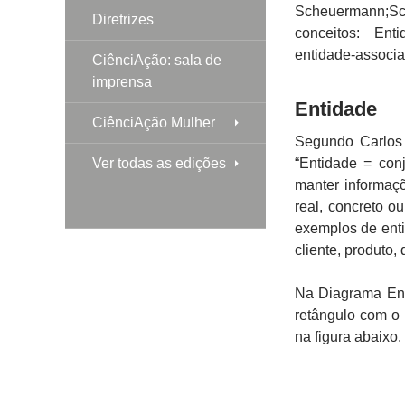
Scheuermann;Sc
Diretrizes
conceitos: Enti
entidade-associa
CiênciAção: sala de
imprensa
Entidade
CiênciAção Mulher
Segundo Carlos 
Ver todas as edições
“Entidade = con
manter informaç
real, concreto o
exemplos de enti
cliente, produto, 
Na Diagrama Ent
retângulo com o
na figura abaixo.