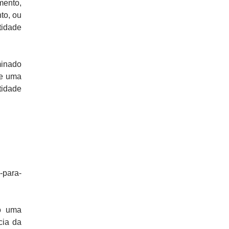
mento,
to, ou
idade
inado
de uma
tidade
-para-
o uma
cia da