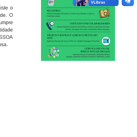
iste o
ade. O
cumpre
tidade
ESSOA
osa.