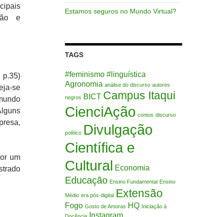
ipais
Estamos seguros no Mundo Virtual?
ação e
TAGS
#feminismo
#linguística
 p.35)
Agronomia
análise do discurso
autores
eja-se
Campus Itaqui
BICT
negros
 mundo
CienciAção
Alguns
contos
discurso
presa,
Divulgação
político
Científica e
por um
Cultural
Economia
strado
Educação
Ensino Fundamental
Ensino
Extensão
Médio
era pós-digital
Fogo
HQ
Gosto de Amoras
Iniciação à
Instagram
Docência