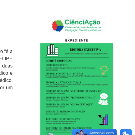
to
“é a
ELIPE
 duas
dico e
édico,
por um