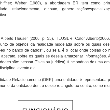
hiffner; Weber (1980), a abordagem ER tem como princ
dade, relacionamento, atributo, generalização/especializ
tiva.
Alberto Heuser (2006, p. 35), HEUSER, Calor Alberto(2006,
junto de objetos da realidade modelada sobre os quais des
ões no banco de dados” , ou seja, é o local onde coisas do
u abstrato, sobre os quais se deseja armazenar informações. 
dades são: pessoa (física ou jurídica), funcionários de uma em
disciplina, evento etc.
idade-Relacionamento (DER) uma entidade é representada 
 nome da entidade dentro desse retângulo ao centro, como mo