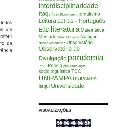
Interdisciplinaridade
Itaqui
jornalismo
Jan Bloommaert;
Leitura
Letras - Português
 todos
literatura
EaD
as um
Matemática
eferir
Mercado
Nutrição
Mário Medeiros
Observatório
io, de
Núcleo Matemática
Observatório de
rência
pandemia
Divulgação
Poesia
PIBID
populismo digital
sociolinguística
TCC
UNIPAMPA
UNIPAMPA
Universidade
Itaqui
VISUALIZAÇÕES