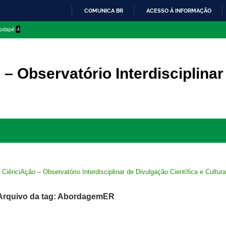
COMUNICA BR
ACESSO À INFORMAÇÃO
IR
 rodapé
4
PARA
O
CONTEÚDO
– Observatório Interdisciplinar
Ir
para
rodapé
>
CiênciAção – Observatório Interdisciplinar de Divulgação Científica e Cultura
Arquivo da tag: AbordagemER