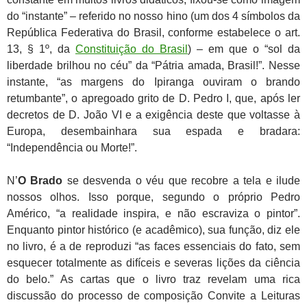
do “instante” – referido no nosso hino (um dos 4 símbolos da
República Federativa do Brasil, conforme estabelece o art.
13, § 1º, da
Constituição do Brasil
) – em que o “sol da
liberdade brilhou no céu” da “Pátria amada, Brasil!”. Nesse
instante, “as margens do Ipiranga ouviram o brando
retumbante”, o apregoado grito de D. Pedro I, que, após ler
decretos de D. João VI e a exigência deste que voltasse à
Europa, desembainhara sua espada e bradara:
“Independência ou Morte!”.
N’
O
Brado
se desvenda o véu que recobre a tela e ilude
nossos olhos. Isso porque, segundo o próprio Pedro
Américo, “a realidade inspira, e não escraviza o pintor”.
Enquanto pintor histórico (e acadêmico), sua função, diz ele
no livro, é a de reproduzi “as faces essenciais do fato, sem
esquecer totalmente as difíceis e severas lições da ciência
do belo.” As cartas que o livro traz revelam uma rica
discussão do processo de composição Convite a Leituras