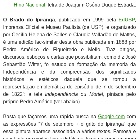
Hino Nacional
; letra de Joaquim Osório Duque Estrada.
O
Brado do Ipiranga
, publicado em 1999 pela
EdUSP
,
Imprensa Oficial e Museu Paulista (da USP), e organizado
por Cecilia Helena de Salles e Claudia Valladão de Mattos,
é uma edição fac-similar desta obra publicada em 1888 por
Pedro Américo de Figueiredo e Mello. Traz artigos,
discursos, esboços e cartas que possibilitam, como diz José
Sebastião Witter, “o estudo da formação da memória da
Independência e da compreensão dos significados
históricos e estéticos daquela que se tornou a
representação emblemática do episódio de 7 de setembro
de 1822”: a tela
Independência ou Morte!
, pintada pelo
próprio Pedro Américo (ver abaixo).
Basta que façamos uma rápida busca na
Google.com
com
as expressões “7 de setembro + o grito do Ipiranga” que
essa pintura aparece associada a vários textos. Famosa e
constante em muitos livros didáticos, fixou-se como imagem