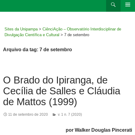
Ir
Pesquisar
para
MENU
rodapé
PRINCI
Sites da Unipampa
>
CiênciAção – Observatório Interdisciplinar de
Divulgação Científica e Cultural
>
7 de setembro
Arquivo da tag: 7 de setembro
O Brado do Ipiranga, de
Cecília de Salles e Cláudia
de Mattos (1999)
11 de setembro de 2020
v. 1 n. 7 (2020)
por Walker Douglas Pincerati