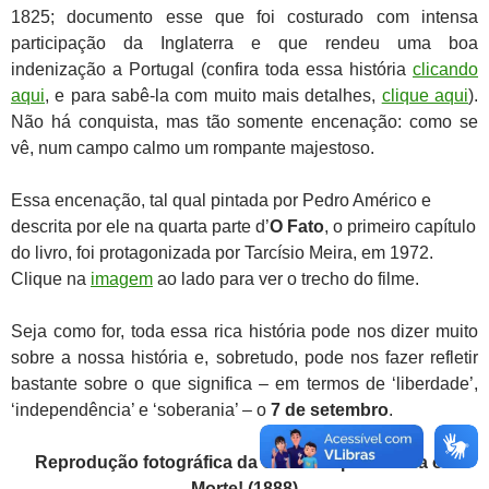
1825; documento esse que foi costurado com intensa
participação da Inglaterra e que rendeu uma boa
indenização a Portugal (confira toda essa história
clicando
aqui
, e para sabê-la com muito mais detalhes,
clique aqui
).
Não há conquista, mas tão somente encenação: como se
vê, num campo calmo um rompante majestoso.
Essa encenação, tal qual pintada por Pedro Américo e
descrita por ele na quarta parte d’
O Fato
, o primeiro capítulo
do livro, foi protagonizada por Tarcísio Meira, em 1972.
Clique na
imagem
ao lado para ver o trecho do filme.
Seja como for, toda essa rica história pode nos dizer muito
sobre a nossa história e, sobretudo, pode nos fazer refletir
bastante sobre o que significa – em termos de ‘liberdade’,
‘independência’ e ‘soberania’ – o
7 de setembro
.
Reprodução fotográfica da obra Independência ou
Morte! (1888)