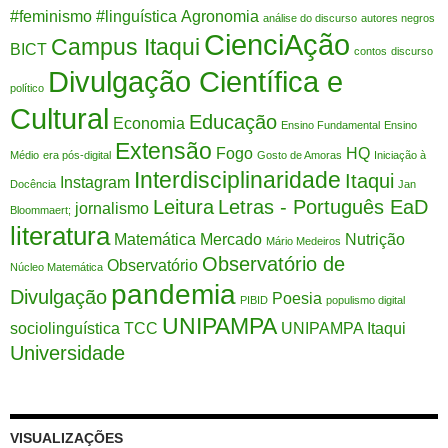
#feminismo
#linguística
Agronomia
análise do discurso
autores negros
CienciAção
Campus Itaqui
BICT
contos
discurso
Divulgação Científica e
político
Cultural
Educação
Economia
Ensino Fundamental
Ensino
Extensão
Fogo
HQ
Médio
era pós-digital
Gosto de Amoras
Iniciação à
Interdisciplinaridade
Itaqui
Instagram
Docência
Jan
Leitura
Letras - Português EaD
jornalismo
Bloommaert;
literatura
Matemática
Mercado
Nutrição
Mário Medeiros
Observatório de
Observatório
Núcleo Matemática
pandemia
Divulgação
Poesia
PIBID
populismo digital
UNIPAMPA
sociolinguística
TCC
UNIPAMPA Itaqui
Universidade
VISUALIZAÇÕES