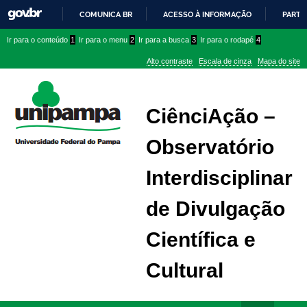
COMUNICA BR
ACESSO À INFORMAÇÃO
PARTI
IR
Ir
Ir
Ir
Ir para o conteúdo
1
Ir para o menu
2
Ir para a busca
3
Ir para o rodapé
4
PARA
para
para
para
O
Alto contraste
Escala de cinza
Mapa do site
CONTEÚDO
conteúdo
menu
menu
superior
lateral
CiênciAção –
Observatório
Interdisciplinar
de Divulgação
Científica e
Cultural