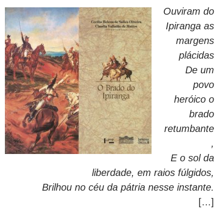
Ouviram do
Ipiranga as
margens
plácidas
De um
povo
heróico o
brado
retumbante
,
E o sol da
liberdade, em raios fúlgidos,
Brilhou no céu da pátria nesse instante.
[…]