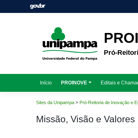
Pular
para
o
conteúdo
PRO
Pró-Reito
Início
PROINOVE
Editais e Chama
Sites da Unipampa
>
Pró-Reitoria de Inovação e
Missão, Visão e Valores