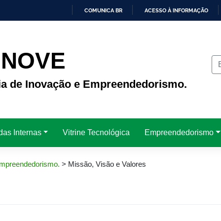
COMUNICA BR
ACESSO À INFORMAÇÃO
IR
PARA
O
CONTEÚDO
INOVE
ria de Inovação e Empreendedorismo.
das Internas
Vitrine Tecnológica
Empreendedorismo
 Empreendedorismo.
>
Missão, Visão e Valores