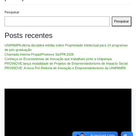
Pesquisar
Pesquisar
Posts recentes
UNIPAMPA oferta disciplina inédita sobre Propriedade Intelectual para 14 programas
de pós-graduação
Chamada Interna Proppi/Proinove SisPPA 2026
Conheça os Ecossistemas de Inovação que trabalham junto a Unipampa
PROINOVE lança modalidade de Projetos de Empreendedorismo de Impacto Social
PROINOVE: A nova Pró-Reitoria de Inovação e Empreendedorismo da UNIPAMPA