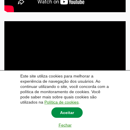
Este site utiliza cookies para melhorar a
experiência de navegação dos usuários. Ao
continuar utilizando o site, você concorda com a
política de monitoramento de cookies. Você
pode saber mais sobre quais cookies são
utilizados na
Política de cookies
.
Aceitar
© 2026
Pró-Reitoria de Inovação e Empreendedorismo.
|
Universidade Federal do Pampa
Fechar
- Unipampa