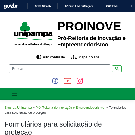
Pular
COMUNICA BR
ACESSO À INFORMAÇÃO
PARTICIPE
LE
para
o
IR
PARA
conteúdo
PROINOVE
O
CONTEÚDO
Pró-Reitoria de Inovação e
Empreendedorismo.
Alto contraste
Mapa do site
Pesquisar
Sites da Unipampa
>
Pró-Reitoria de Inovação e Empreendedorismo.
>
Formulários
para solicitação de proteção
Formulários para solicitação de
proteção