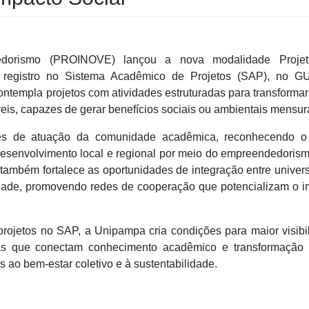
edorismo (PROINOVE) lançou a nova modalidade Proje
 registro no Sistema Acadêmico de Projetos (SAP), no G
ontempla projetos com atividades estruturadas para transformar
veis, capazes de gerar benefícios sociais ou ambientais mensur
des de atuação da comunidade acadêmica, reconhecendo o
desenvolvimento local e regional por meio do empreendedoris
ambém fortalece as oportunidades de integração entre univer
idade, promovendo redes de cooperação que potencializam o 
 projetos no SAP, a Unipampa cria condições para maior visibi
as que conectam conhecimento acadêmico e transformação s
 ao bem-estar coletivo e à sustentabilidade.