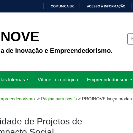
COMUNICA BR
ACESSO À INFORMAÇÃO
IR
PARA
O
CONTEÚDO
INOVE
ria de Inovação e Empreendedorismo.
das Internas
Vitrine Tecnológica
Empreendedorismo
 Empreendedorismo.
>
Página para post’s
>
PROINOVE lança modalid
dade de Projetos de
mpacto Social