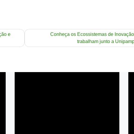
ção e
Conheça os Ecossistemas de Inovação
trabalham junto a Unipam