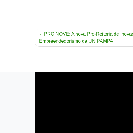
Navegação
PROINOVE: A nova Pró-Reitoria de Inova
Empreendedorismo da UNIPAMPA
de
Post