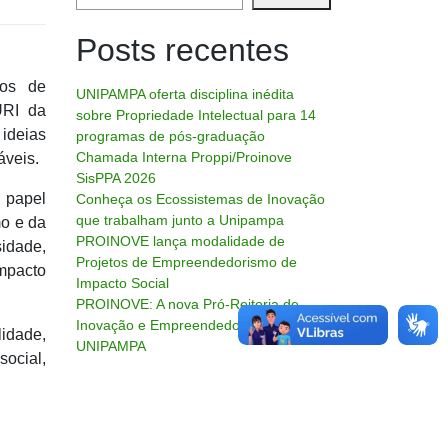
Posts recentes
tos de
UNIPAMPA oferta disciplina inédita
URI da
sobre Propriedade Intelectual para 14
 ideias
programas de pós-graduação
Chamada Interna Proppi/Proinove
áveis.
SisPPA 2026
 papel
Conheça os Ecossistemas de Inovação
que trabalham junto a Unipampa
mo e da
PROINOVE lança modalidade de
sidade,
Projetos de Empreendedorismo de
impacto
Impacto Social
PROINOVE: A nova Pró-Reitoria de
Inovação e Empreendedorismo da
lidade,
UNIPAMPA
ocial,