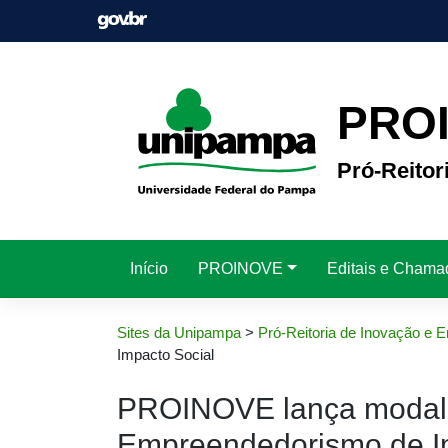
Pular
para
o
conteúdo
PRO
Pró-Reito
Início
PROINOVE
Editais e Chama
Sites da Unipampa
>
Pró-Reitoria de Inovação e
Impacto Social
PROINOVE lança modali
Empreendedorismo de I