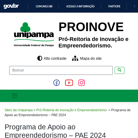
Pular
COMUNICA BR
ACESSO À INFORMAÇÃO
PARTICIPE
LE
para
o
IR
PARA
conteúdo
PROINOVE
O
CONTEÚDO
Pró-Reitoria de Inovação e
Empreendedorismo.
Alto contraste
Mapa do site
Pesquisar
Sites da Unipampa
>
Pró-Reitoria de Inovação e Empreendedorismo.
>
Programa de
Apoio ao Empreendedorismo – PAE 2024
Programa de Apoio ao
Empreendedorismo – PAE 2024