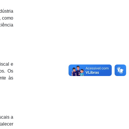
dústria
s, como
ciência
iscal e
os. Os
nte às
scais a
talecer