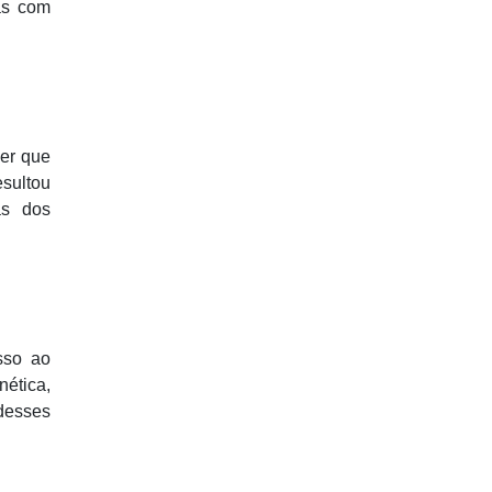
sas com
er que
esultou
as dos
sso ao
nética,
desses