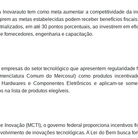
ma Inovarauto tem como meta aumentar a competitividade da in
ngirem as metas estabelecidas podem receber benefícios fiscai
rializados, em até 30 pontos porcentuais, ao investirem em efi
de fornecedores, engenharia e capacitação.
ra empresas do setor tecnológico que apresentem regularidade f
menclatura Comum do Mercosul) como produtos incentivad
ra Hardwares e Componentes Eletrônicos e aplicam-se some
 na lista de produtos elegíveis.
e Inovação (MCTI), o governo federal proporciona incentivos fi
lvimento de inovações tecnológicas. A Lei do Bem busca for