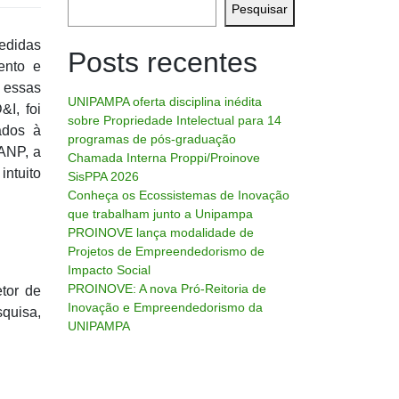
Pesquisar
edidas
Posts recentes
ento e
a essas
UNIPAMPA oferta disciplina inédita
I, foi
sobre Propriedade Intelectual para 14
ados à
programas de pós-graduação
 ANP, a
Chamada Interna Proppi/Proinove
intuito
SisPPA 2026
Conheça os Ecossistemas de Inovação
que trabalham junto a Unipampa
PROINOVE lança modalidade de
Projetos de Empreendedorismo de
Impacto Social
PROINOVE: A nova Pró-Reitoria de
etor de
Inovação e Empreendedorismo da
quisa,
UNIPAMPA