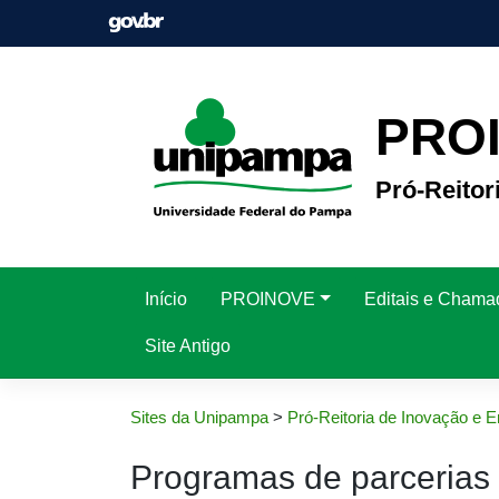
Pular
para
o
conteúdo
PRO
Pró-Reito
Início
PROINOVE
Editais e Chama
Site Antigo
Sites da Unipampa
>
Pró-Reitoria de Inovação e
Programas de parcerias 