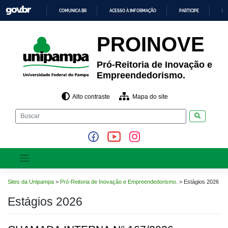
Pular
COMUNICA BR
ACESSO À INFORMAÇÃO
PARTICIPE
LE
para
o
IR
PARA
conteúdo
PROINOVE
O
CONTEÚDO
Pró-Reitoria de Inovação e
Empreendedorismo.
Alto contraste
Mapa do site
Pesquisar
Sites da Unipampa
>
Pró-Reitoria de Inovação e Empreendedorismo.
>
Estágios 2026
Estágios 2026