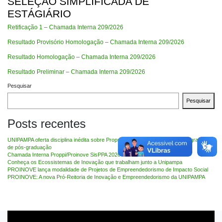
SELEÇÃO SIMPLIFICADA DE
ESTÁGIÁRIO
Retificação 1 – Chamada Interna 209/2026
Resultado Provisório Homologação – Chamada Interna 209/2026
Resultado Homologação – Chamada Interna 209/2026
Resultado Preliminar – Chamada Interna 209/2026
Pesquisar
Pesquisar
Posts recentes
UNIPAMPA oferta disciplina inédita sobre Propriedade Intelectual para 14 programas
de pós-graduação
Chamada Interna Proppi/Proinove SisPPA 2026
Conheça os Ecossistemas de Inovação que trabalham junto a Unipampa
PROINOVE lança modalidade de Projetos de Empreendedorismo de Impacto Social
PROINOVE: A nova Pró-Reitoria de Inovação e Empreendedorismo da UNIPAMPA