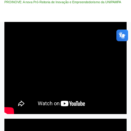
PROINOVE: A nova Pró-Reitoria de Inovação e Empreendedorismo da UNIPAMPA