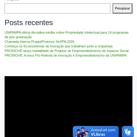
Pesquisar
Posts recentes
UNIPAMPA oferta disciplina inédita sobre Propriedade Intelectual para 14 programas
de pós-graduação
Chamada Interna Proppi/Proinove SisPPA 2026
Conheça os Ecossistemas de Inovação que trabalham junto a Unipampa
PROINOVE lança modalidade de Projetos de Empreendedorismo de Impacto Social
PROINOVE: A nova Pró-Reitoria de Inovação e Empreendedorismo da UNIPAMPA