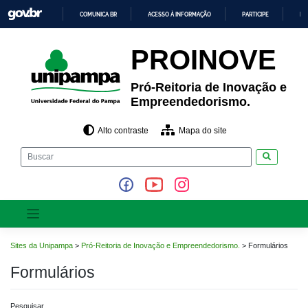
Pular
COMUNICA BR
ACESSO À INFORMAÇÃO
PARTICIPE
LE
para
o
IR
PARA
conteúdo
PROINOVE
O
CONTEÚDO
Pró-Reitoria de Inovação e
Empreendedorismo.
Alto contraste
Mapa do site
Pesquisar
Sites da Unipampa
>
Pró-Reitoria de Inovação e Empreendedorismo.
>
Formulários
Formulários
Pesquisar