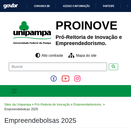
Pular
COMUNICA BR
ACESSO À INFORMAÇÃO
PARTICIPE
LE
para
o
IR
PARA
conteúdo
PROINOVE
O
CONTEÚDO
Pró-Reitoria de Inovação e
Empreendedorismo.
Alto contraste
Mapa do site
Pesquisar
Sites da Unipampa
>
Pró-Reitoria de Inovação e Empreendedorismo.
>
Empreendebolsas 2025
Empreendebolsas 2025