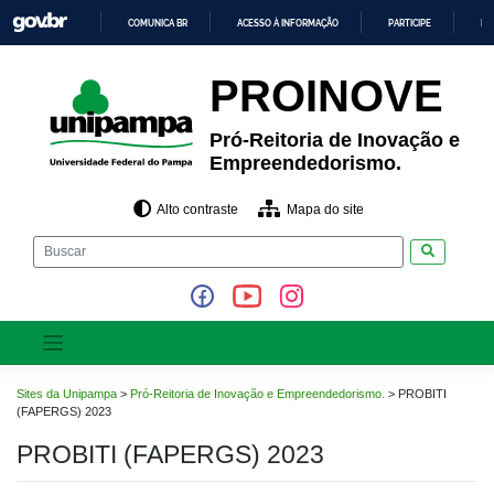
Pular
COMUNICA BR
ACESSO À INFORMAÇÃO
PARTICIPE
LE
para
o
IR
PARA
conteúdo
PROINOVE
O
CONTEÚDO
Pró-Reitoria de Inovação e
Empreendedorismo.
Alto contraste
Mapa do site
Pesquisar
Sites da Unipampa
>
Pró-Reitoria de Inovação e Empreendedorismo.
>
PROBITI
(FAPERGS) 2023
PROBITI (FAPERGS) 2023