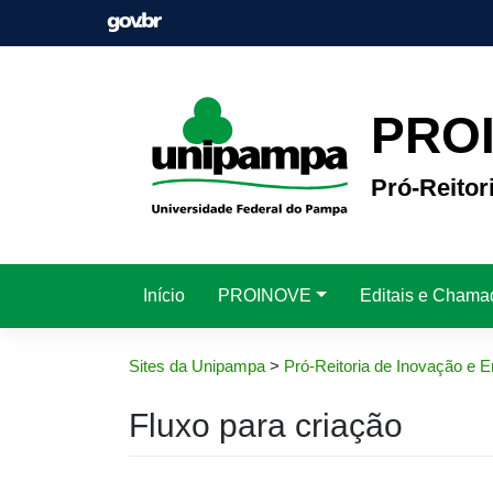
Pular
para
o
conteúdo
PRO
Pró-Reito
Início
PROINOVE
Editais e Chama
Sites da Unipampa
>
Pró-Reitoria de Inovação e
Fluxo para criação