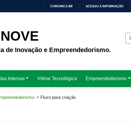
COMUNICA BR
ACESSO À INFORMAÇÃO
IR
PARA
O
CONTEÚDO
INOVE
ria de Inovação e Empreendedorismo.
das Internas
Vitrine Tecnológica
Empreendedorismo
 Empreendedorismo.
>
Fluxo para criação