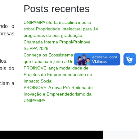
Posts recentes
UNIPAMPA oferta disciplina inédita
ando o
sobre Propriedade Intelectual para 14
mpresas
programas de pós-graduação
Chamada Interna Proppi/Proinove
SisPPA 2026
Conheça os Ecossistemas de Inovação
dos.
que trabalham junto a Unipampa
PROINOVE lança modalidade de
ais do
Projetos de Empreendedorismo de
Impacto Social
ciam a
PROINOVE: A nova Pró-Reitoria de
Inovação e Empreendedorismo da
UNIPAMPA