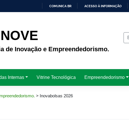
COMUNICA BR
ACESSO À INFORMAÇÃO
IR
PARA
O
CONTEÚDO
INOVE
ria de Inovação e Empreendedorismo.
das Internas
Vitrine Tecnológica
Empreendedorismo
 Empreendedorismo.
>
Inovabolsas 2026