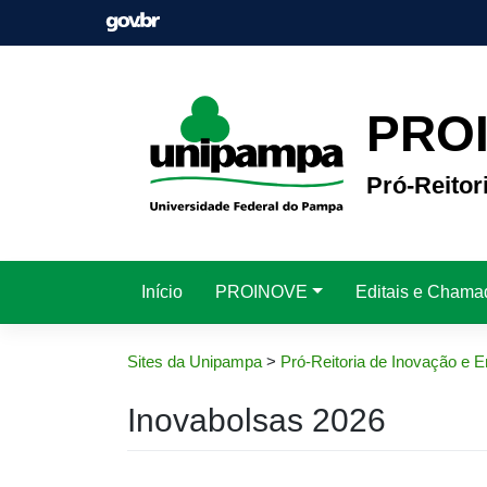
Pular
para
o
conteúdo
PRO
Pró-Reito
Início
PROINOVE
Editais e Chama
Sites da Unipampa
>
Pró-Reitoria de Inovação e
Inovabolsas 2026