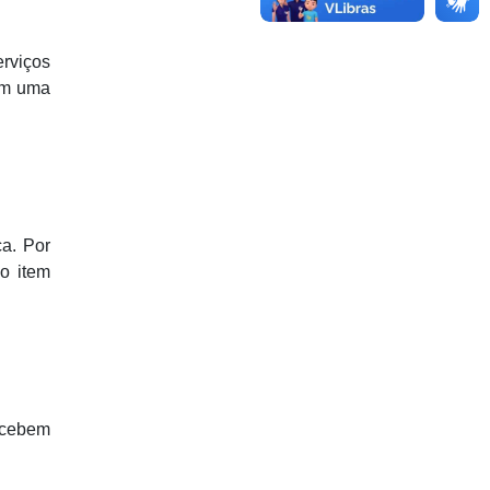
rviços
 em uma
a. Por
o item
ecebem