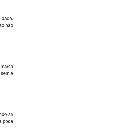
lidade.
sso não
a marca
a sem a
ando-se
sa pode