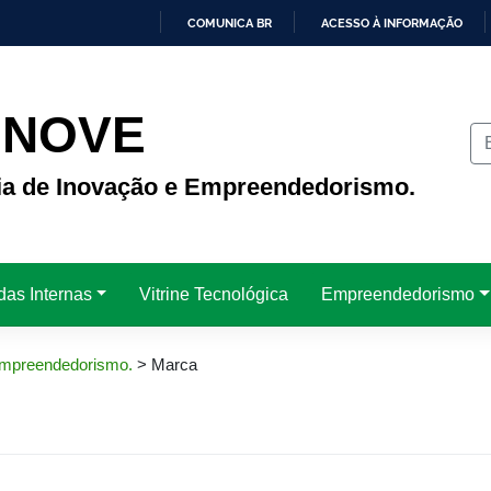
COMUNICA BR
ACESSO À INFORMAÇÃO
IR
PARA
O
CONTEÚDO
INOVE
ria de Inovação e Empreendedorismo.
das Internas
Vitrine Tecnológica
Empreendedorismo
 Empreendedorismo.
>
Marca