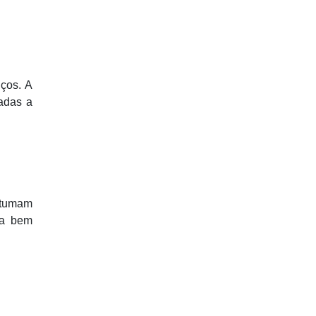
ços. A
vadas a
ostumam
ca bem