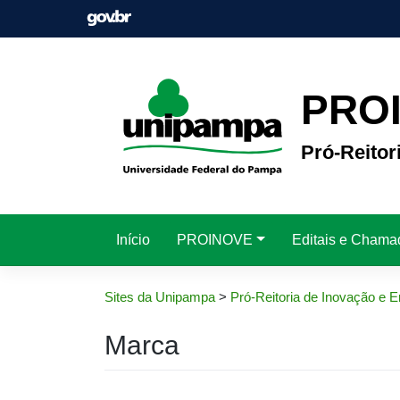
Pular
para
o
conteúdo
PRO
Pró-Reito
Início
PROINOVE
Editais e Chama
Sites da Unipampa
>
Pró-Reitoria de Inovação e
Marca