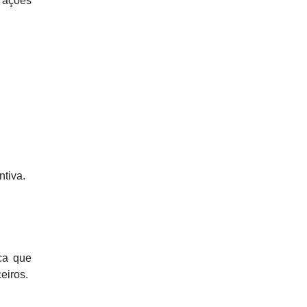
, ações
ntiva.
ica que
eiros.