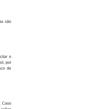
as são
citar o
il, por
sco de
a. Caso