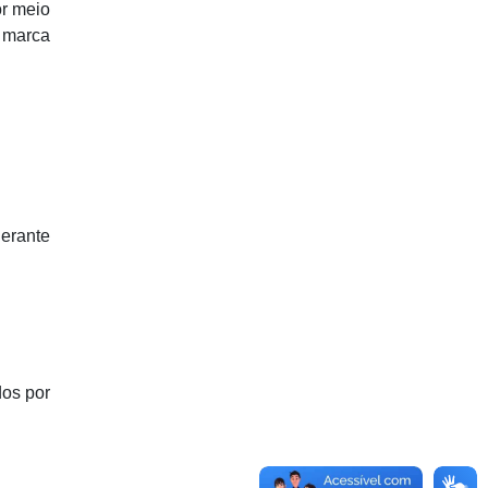
or meio
a marca
gerante
dos por