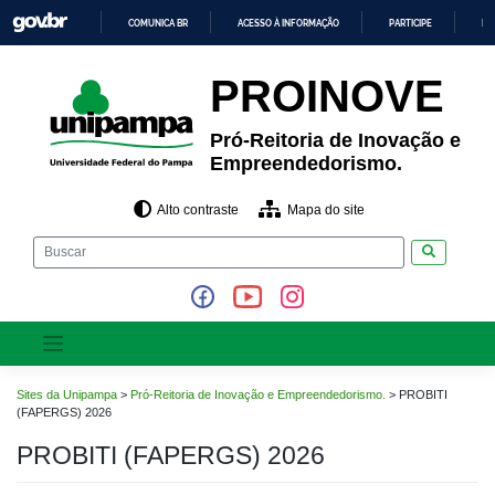
Pular
COMUNICA BR
ACESSO À INFORMAÇÃO
PARTICIPE
LE
para
o
IR
PARA
conteúdo
PROINOVE
O
CONTEÚDO
Pró-Reitoria de Inovação e
Empreendedorismo.
Alto contraste
Mapa do site
Pesquisar
Sites da Unipampa
>
Pró-Reitoria de Inovação e Empreendedorismo.
>
PROBITI
(FAPERGS) 2026
PROBITI (FAPERGS) 2026