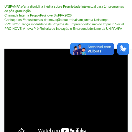
UNIPAMPA oferta disciplina inédita sobre Propriedade Intelectual para 14 programas
de pós-graduação
Chamada Interna Proppi/Proinove SisPPA 2026
Conheça os Ecossistemas de Inovação que trabalham junto a Unipampa
PROINOVE lança modalidade de Projetos de Empreendedorismo de Impacto Social
PROINOVE: A nova Pró-Reitoria de Inovação e Empreendedorismo da UNIPAMPA