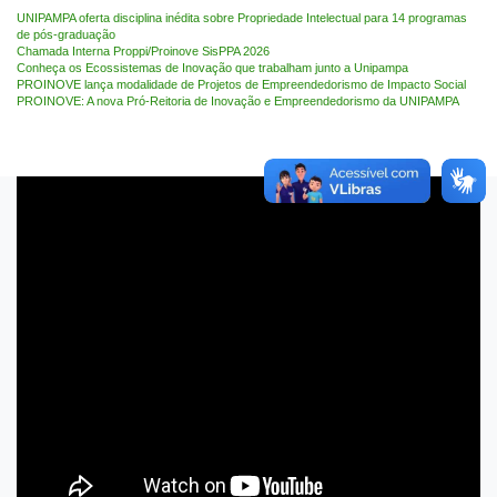
UNIPAMPA oferta disciplina inédita sobre Propriedade Intelectual para 14 programas
de pós-graduação
Chamada Interna Proppi/Proinove SisPPA 2026
Conheça os Ecossistemas de Inovação que trabalham junto a Unipampa
PROINOVE lança modalidade de Projetos de Empreendedorismo de Impacto Social
PROINOVE: A nova Pró-Reitoria de Inovação e Empreendedorismo da UNIPAMPA