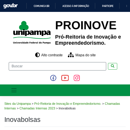
Pular
COMUNICA BR
ACESSO À INFORMAÇÃO
PARTICIPE
LE
para
o
IR
PARA
conteúdo
PROINOVE
O
CONTEÚDO
Pró-Reitoria de Inovação e
Empreendedorismo.
Alto contraste
Mapa do site
Pesquisar
Sites da Unipampa
>
Pró-Reitoria de Inovação e Empreendedorismo.
>
Chamadas
Internas
>
Chamadas Internas 2023
>
Inovabolsas
Inovabolsas