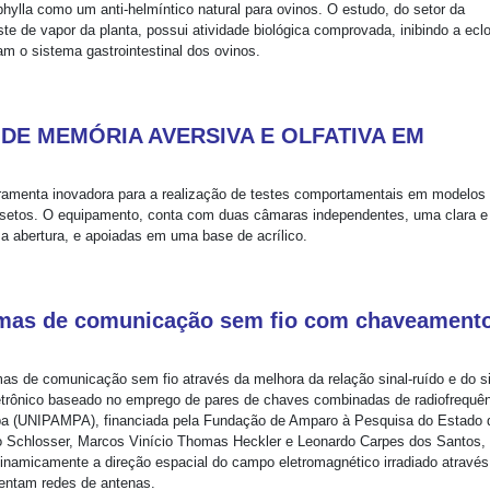
phylla como um anti-helmíntico natural para ovinos. O estudo, do setor da
te de vapor da planta, possui atividade biológica comprovada, inibindo a ecl
m o sistema gastrointestinal dos ovinos.
DE MEMÓRIA AVERSIVA E OLFATIVA EM
rramenta inovadora para a realização de testes comportamentais em modelos
insetos. O equipamento, conta com duas câmaras independentes, uma clara 
a abertura, e apoiadas em uma base de acrílico.
temas de comunicação sem fio com chaveament
mas de comunicação sem fio através da melhora da relação sinal-ruído e do si
letrônico baseado no emprego de pares de chaves combinadas de radiofrequên
pa (UNIPAMPA), financiada pela Fundação de Amparo à Pesquisa do Estado 
 Schlosser, Marcos Vinício Thomas Heckler e Leonardo Carpes dos Santos,
 dinamicamente a direção espacial do campo eletromagnético irradiado através
mentam redes de antenas.