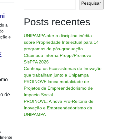
Pesquisar
ni
Posts recentes
ido a
do
UNIPAMPA oferta disciplina inédita
ução e
sobre Propriedade Intelectual para 14
programas de pós-graduação
E
Chamada Interna Proppi/Proinove
SisPPA 2026
Conheça os Ecossistemas de Inovação
que trabalham junto a Unipampa
como
PROINOVE lança modalidade de
Projetos de Empreendedorismo de
ão de
Impacto Social
PROINOVE: A nova Pró-Reitoria de
Inovação e Empreendedorismo da
UNIPAMPA
á
almente