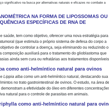
o significativo na busca por alternativas naturais e eficazes no combate a
NOMÉTRICA NA FORMA DE LIPOSSOMAS OU
UÊNCIAS ESPECÍFICAS DE RNA DE
de saúde, tem como objetivo, oferecer uma nova estratégia para
atumoral (que estimula o próprio sistema de defesa do corpo a
objetivo de controlar a doença, seja eliminando ou reduzindo o
 a composição auxiliará para o tratamento do glioblastoma que
sias ainda sem cura ou refratárias aos tratamentos disponíveis
lba como anti-helmíntico natural para ovinos
de
Lippia alba
como um anti-helmíntico natural, destacando sua
lmintos no trato gastrointestinal de ovinos. O estudo, na área d
 demonstram a efetividade do óleo em diferentes concentraçõe
va natural para o controle de parasitas em animais.
riphylla como anti-helmíntico natural para ovi