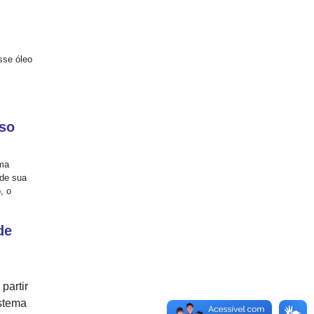
sse óleo
oso
ma
 de sua
, o
de
partir
istema