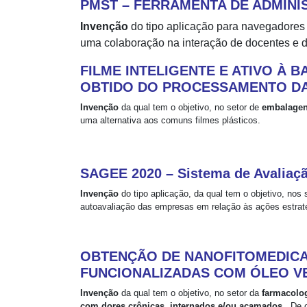
PMST – FERRAMENTA DE ADMIN
Invenção
do tipo aplicação para navegadores 
uma colaboração na interação de docentes e d
FILME INTELIGENTE E ATIVO À 
OBTIDO DO PROCESSAMENTO DA
Invenção
da qual tem o objetivo, no setor de
embalagens
uma alternativa aos comuns filmes plásticos.
SAGEE 2020 – Sistema de Avaliaçã
Invenção
do tipo aplicação, da qual tem o objetivo, nos 
autoavaliação das empresas em relação às ações estratég
OBTENÇÃO DE NANOFITOMEDICA
FUNCIONALIZADAS COM ÓLEO V
Invenção
da qual tem o objetivo, no setor da
farmacolo
com dores crônicas, internados e/ou acamados.
De o