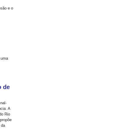
osão e o
e uma
o de
nal-
cia. A
do Rio
 propõe
 da