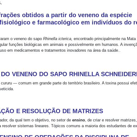
.
frações obtidos a partir do veneno da espécie
fisiológico e farmacológico em indivíduos do r
oraram o veneno do sapo
Rhinella icterica,
encontrado principalmente na Mata
egular funções biológicas em animais e possivelmente em humanos. A invenç
a uso em medicamentos e tratamentos inovadores na área da saúde..
 DO VENENO DO SAPO RHINELLA SCHNEIDER
cururu — comum em grande parte do território brasileiro. A toxina possui efe
eticida.
IAÇÃO E RESOLUÇÃO DE MATRIZES
or, da qual tem o objetivo, no setor de
ensino
, de criar e resolver matrizes
ra resolver sistemas lineares. Tópicos comuns a maioria dos estudantes de e