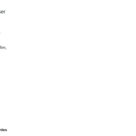
ser
L
fim,
ntes