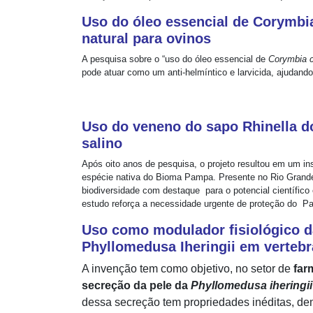
Uso do óleo essencial de Corymbia
natural para ovinos
A pesquisa sobre o “uso do óleo essencial de
Corymbia c
pode atuar como um anti-helmíntico e larvicida, ajudando
Uso do veneno do sapo Rhinella d
salino
Após oito anos de pesquisa, o projeto resultou em um in
espécie nativa do Bioma Pampa. Presente no Rio Grande
biodiversidade com destaque para o potencial científico
estudo reforça a necessidade urgente de proteção do P
Uso como modulador fisiológico d
Phyllomedusa Iheringii em vertebr
A invenção tem como objetivo, no setor de
far
secreção da pele da
Phyllomedusa iheringii
dessa secreção tem propriedades inéditas, de