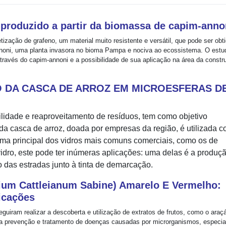
produzido a partir da biomassa de capim-anno
zação de grafeno, um material muito resistente e versátil, que pode ser obt
annoni, uma planta invasora no bioma Pampa e nociva ao ecossistema. O estu
través do capim-annoni e a possibilidade de sua aplicação na área da constr
DA CASCA DE ARROZ EM MICROESFERAS D
ilidade e reaproveitamento de resíduos, tem como objetivo
 da casca de arroz, doada por empresas da região, é utilizada 
prima principal dos vidros mais comuns comerciais, como os de
idro, este pode ter inúmeras aplicações: uma delas é a produç
ão das estradas junto à tinta de demarcação.
dium Cattleianum Sabine) Amarelo E Vermelho:
icações
iram realizar a descoberta e utilização de extratos de frutos, como o araç
ra prevenção e tratamento de doenças causadas por microrganismos, especi