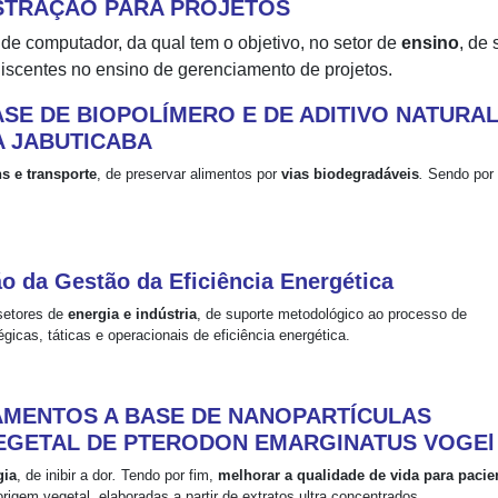
ISTRAÇÃO PARA PROJETOS
de computador, da qual tem o objetivo, no setor de
ensino
, de 
iscentes no ensino de gerenciamento de projetos.
BASE DE BIOPOLÍMERO E DE ADITIVO NATURA
 JABUTICABA
 e transporte
, de preservar alimentos por
vias biodegradáveis
.
Sendo por 
o da Gestão da Eficiência Energética
setores de
energia e indústria
, de suporte metodológico ao processo de
icas, táticas e operacionais de eficiência energética.
MENTOS A BASE DE NANOPARTÍCULAS
EGETAL DE PTERODON EMARGINATUS VOGEl
gia
, de inibir a dor
.
Tendo por fim,
melhorar a qualidade de vida para pacie
rigem vegetal, elaboradas a partir de extratos ultra concentrados.