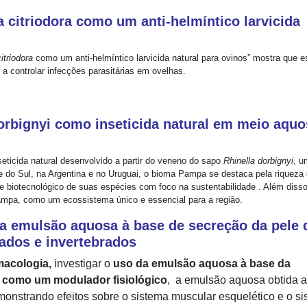
 citriodora como um anti-helmíntico larvicida
itriodora
como um anti-helmíntico larvicida natural para ovinos” mostra que e
 a controlar infecções parasitárias em ovelhas.
orbignyi como inseticida natural em meio aqu
seticida natural desenvolvido a partir do veneno do sapo
Rhinella dorbignyi
, u
 do Sul, na Argentina e no Uruguai, o bioma Pampa se destaca pela riqueza
 e biotecnológico de suas espécies com foco na sustentabilidade . Além disso
ampa, como um ecossistema único e essencial para a região.
a emulsão aquosa à base de secreção da pele 
ados e invertebrados
macologia,
investigar o
uso da emulsão aquosa à base da
como um modulador fisiológico
, a emulsão aquosa obtida a 
monstrando efeitos sobre o sistema muscular esquelético e o s