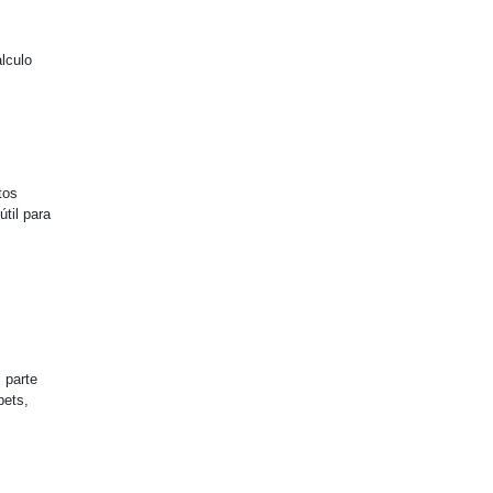
álculo
tos
til para
 parte
pets,