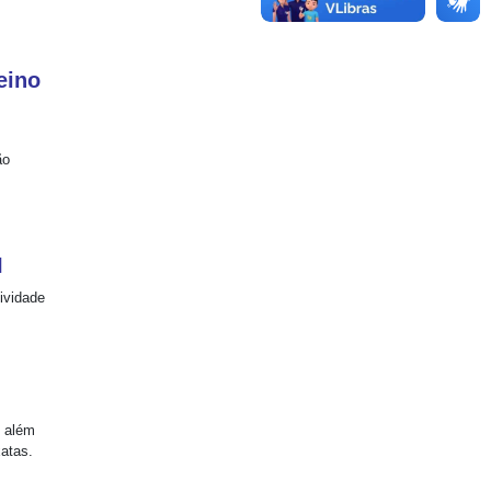
eino
ão
I
tividade
, além
xatas.