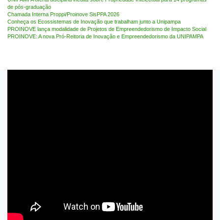
de pós-graduação
Chamada Interna Proppi/Proinove SisPPA 2026
Conheça os Ecossistemas de Inovação que trabalham junto a Unipampa
PROINOVE lança modalidade de Projetos de Empreendedorismo de Impacto Social
PROINOVE: A nova Pró-Reitoria de Inovação e Empreendedorismo da UNIPAMPA