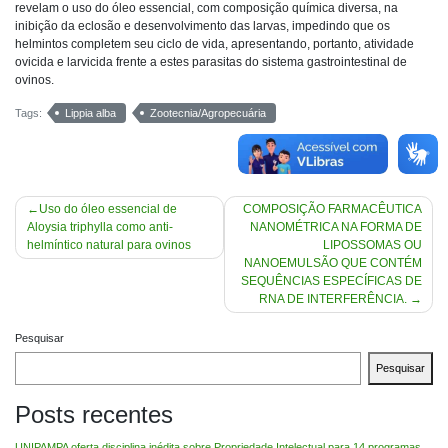
revelam o uso do óleo essencial, com composição química diversa, na
inibição da eclosão e desenvolvimento das larvas, impedindo que os
helmintos completem seu ciclo de vida, apresentando, portanto, atividade
ovicida e larvicida frente a estes parasitas do sistema gastrointestinal de
ovinos.
Tags:
Lippia alba
Zootecnia/Agropecuária
Navegação
Uso do óleo essencial de
COMPOSIÇÃO FARMACÊUTICA
Aloysia triphylla como anti-
NANOMÉTRICA NA FORMA DE
de
helmíntico natural para ovinos
LIPOSSOMAS OU
Post
NANOEMULSÃO QUE CONTÉM
SEQUÊNCIAS ESPECÍFICAS DE
RNA DE INTERFERÊNCIA.
Pesquisar
Pesquisar
Posts recentes
UNIPAMPA oferta disciplina inédita sobre Propriedade Intelectual para 14 programas