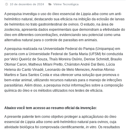
10 de dezembro de 2024
Vitrine Tecnológica
A pesquisa investiga o uso do óleo essencial de
Lippia alba
como um anti-
helmíntico natural, destacando sua eficácia na inibição da eclosão de larvas
de helmintos no trato gastrointestinal de ovinos.
O estudo, na área de
zootecnia, apresenta dados experimentais que demonstram a efetividade do
óleo em diferentes concentrações, evidenciando seu potencial como uma
alternativa natural para o controle de parasitas em animais.
A pesquisa realizada na Universidade Federal do Pampa (Unipampa) em
parceria com a Universidade Federal de Santa Maria (UFSM) foi conduzida
por Velci Queiróz de Souza, Thaís Moreira Osório, Denise Schmidt, Braulio
Otomar Caron, Matheus Milani Pretto, Cháriston André Dal Belo, Lúcia
Helena do Canto Vinadé, Leonardo de Melo Menezes, Anelise Afonso
Martins e Sara Santos Costa e visa oferecer uma solução que promova o
bem-estar animal, utilizando recursos naturais para o manejo de infecções
parasitárias. Além disso, a pesquisa inclui informações sobre a composição
química do óleo e os métodos utilizados nos testes de eficácia.
Abaixo você tem acesso ao resumo oficial da invenção:
A presente patente tem como objetivo proteger a aplicação/uso do óleo
essencial de
Lippia alba
como anti-helmíntico natural para ovinos, cuja
atividade biológica foi comprovada cientificamente,
in vitro
. Os resultados