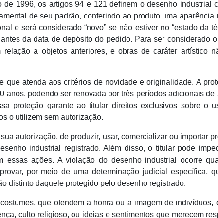
 de 1996, os artigos 94 e 121 definem o desenho industrial
namental de seu padrão, conferindo ao produto uma aparência
onal e será considerado “novo” se não estiver no “estado da té
antes da data de depósito do pedido. Para ser considerado or
 relação a objetos anteriores, e obras de caráter artístico 
e que atenda aos critérios de novidade e originalidade. A pro
 10 anos, podendo ser renovada por três períodos adicionais de
a proteção garante ao titular direitos exclusivos sobre o 
s o utilizem sem autorização.
m sua autorização, de produzir, usar, comercializar ou importar p
nho industrial registrado. Além disso, o titular pode impe
em essas ações. A violação do desenho industrial ocorre qu
provar, por meio de uma determinação judicial específica, q
ão distinto daquele protegido pelo desenho registrado.
 costumes, que ofendem a honra ou a imagem de indivíduos, 
ença, culto religioso, ou ideias e sentimentos que merecem res