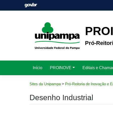
Pular
para
o
conteúdo
PRO
Pró-Reito
Início
PROINOVE
Editais e Chama
Sites da Unipampa
>
Pró-Reitoria de Inovação e
Desenho Industrial