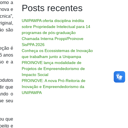
 como a
Posts recentes
 nova e
cnica”,
UNIPAMPA oferta disciplina inédita
iginal,
sobre Propriedade Intelectual para 14
não são
programas de pós-graduação
Chamada Interna Proppi/Proinove
SisPPA 2026
teção é
Conheça os Ecossistemas de Inovação
 5 anos
que trabalham junto a Unipampa
uso e a
PROINOVE lança modalidade de
Projetos de Empreendedorismo de
Impacto Social
rodutos
PROINOVE: A nova Pró-Reitoria de
Inovação e Empreendedorismo da
dir que
UNIPAMPA
ando o
ue seu
ou que
peito e