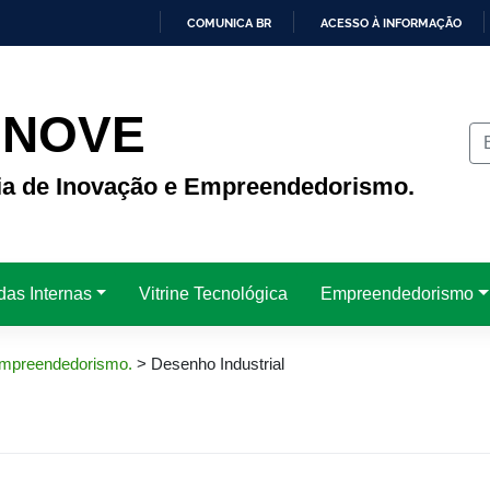
COMUNICA BR
ACESSO À INFORMAÇÃO
IR
PARA
O
CONTEÚDO
INOVE
ria de Inovação e Empreendedorismo.
das Internas
Vitrine Tecnológica
Empreendedorismo
 Empreendedorismo.
>
Desenho Industrial