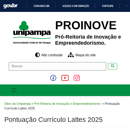
Pular
COMUNICA BR
ACESSO À INFORMAÇÃO
PARTICIPE
LE
para
o
IR
PARA
conteúdo
PROINOVE
O
CONTEÚDO
Pró-Reitoria de Inovação e
Empreendedorismo.
Alto contraste
Mapa do site
Pesquisar
Sites da Unipampa
>
Pró-Reitoria de Inovação e Empreendedorismo.
>
Pontuação
Currículo Lattes 2025
Pontuação Currículo Lattes 2025