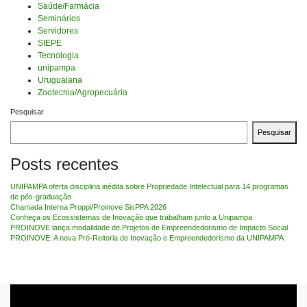
Saúde/Farmácia
Seminários
Servidores
SIEPE
Tecnologia
unipampa
Uruguaiana
Zootecnia/Agropecuária
Pesquisar
Pesquisar
Posts recentes
UNIPAMPA oferta disciplina inédita sobre Propriedade Intelectual para 14 programas
de pós-graduação
Chamada Interna Proppi/Proinove SisPPA 2026
Conheça os Ecossistemas de Inovação que trabalham junto a Unipampa
PROINOVE lança modalidade de Projetos de Empreendedorismo de Impacto Social
PROINOVE: A nova Pró-Reitoria de Inovação e Empreendedorismo da UNIPAMPA