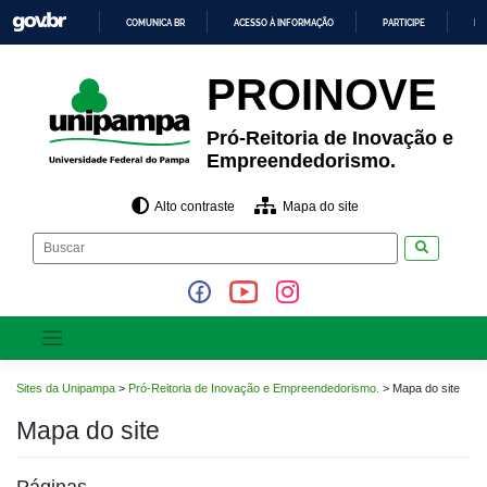
Pular
COMUNICA BR
ACESSO À INFORMAÇÃO
PARTICIPE
LE
para
o
IR
PARA
conteúdo
PROINOVE
O
CONTEÚDO
Pró-Reitoria de Inovação e
Empreendedorismo.
Alto contraste
Mapa do site
Pesquisar
Sites da Unipampa
>
Pró-Reitoria de Inovação e Empreendedorismo.
>
Mapa do site
Mapa do site