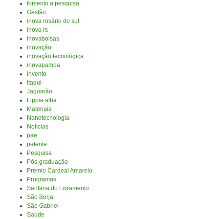
fomento a pesquisa
Gestão
inova rosário do sul
inova rs
inovabolsas
inovação
inovação tecnológica
inovapampa
invento
Itaqui
Jaguarão
Lippia alba
Materiais
Nanotecnologia
Notícias
pae
patente
Pesquisa
Pós-graduação
Prêmio Cardeal Amarelo
Programas
Santana do Livramento
São Borja
São Gabriel
Saúde