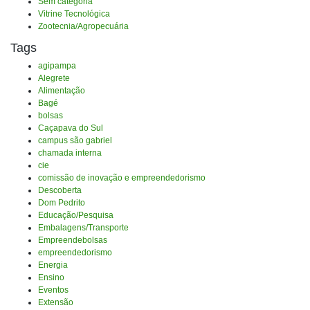
Sem categoria
Vitrine Tecnológica
Zootecnia/Agropecuária
Tags
agipampa
Alegrete
Alimentação
Bagé
bolsas
Caçapava do Sul
campus são gabriel
chamada interna
cie
comissão de inovação e empreendedorismo
Descoberta
Dom Pedrito
Educação/Pesquisa
Embalagens/Transporte
Empreendebolsas
empreendedorismo
Energia
Ensino
Eventos
Extensão