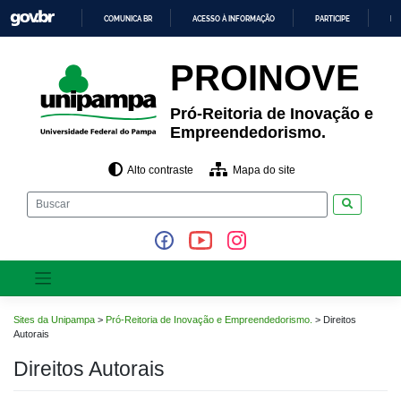
Pular
COMUNICA BR
ACESSO À INFORMAÇÃO
PARTICIPE
LE
para
o
IR
PARA
conteúdo
PROINOVE
O
CONTEÚDO
Pró-Reitoria de Inovação e
Empreendedorismo.
Alto contraste
Mapa do site
Pesquisar
Sites da Unipampa
>
Pró-Reitoria de Inovação e Empreendedorismo.
>
Direitos
Autorais
Direitos Autorais