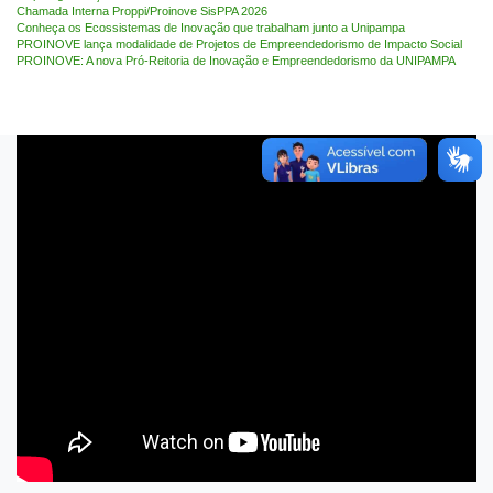
Chamada Interna Proppi/Proinove SisPPA 2026
Conheça os Ecossistemas de Inovação que trabalham junto a Unipampa
PROINOVE lança modalidade de Projetos de Empreendedorismo de Impacto Social
PROINOVE: A nova Pró-Reitoria de Inovação e Empreendedorismo da UNIPAMPA