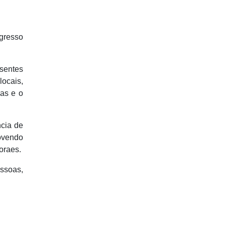
gresso
sentes
locais,
ias e o
ncia de
ovendo
oraes.
essoas,