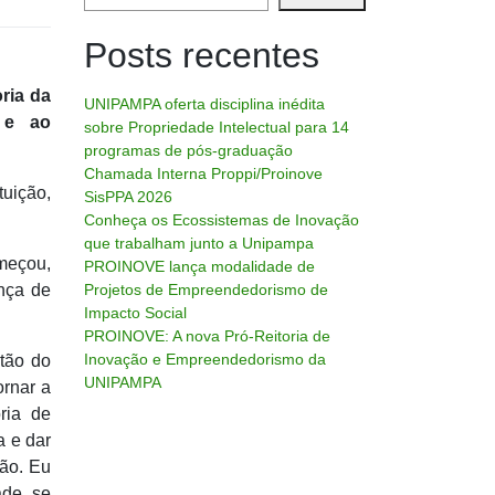
Posts recentes
ria da
UNIPAMPA oferta disciplina inédita
a e ao
sobre Propriedade Intelectual para 14
programas de pós-graduação
Chamada Interna Proppi/Proinove
tuição,
SisPPA 2026
Conheça os Ecossistemas de Inovação
que trabalham junto a Unipampa
omeçou,
PROINOVE lança modalidade de
nça de
Projetos de Empreendedorismo de
Impacto Social
PROINOVE: A nova Pró-Reitoria de
Inovação e Empreendedorismo da
tão do
UNIPAMPA
ornar a
ria de
a e dar
ção. Eu
ade, se