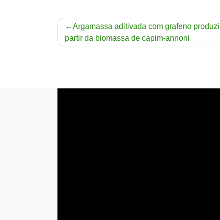
Navegação
Argamassa aditivada com grafeno produzi
partir da biomassa de capim-annoni
de
Post