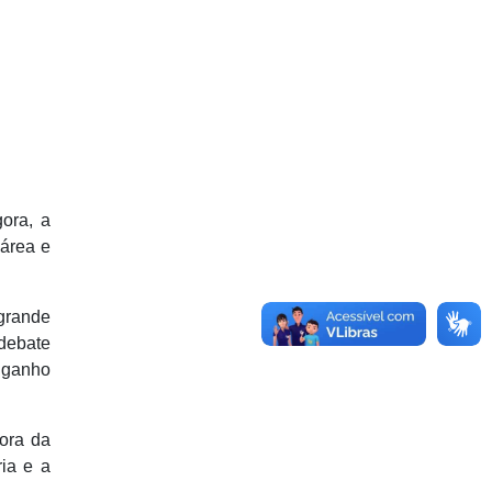
gora, a
 área e
 grande
 debate
 ganho
ora da
ia e a