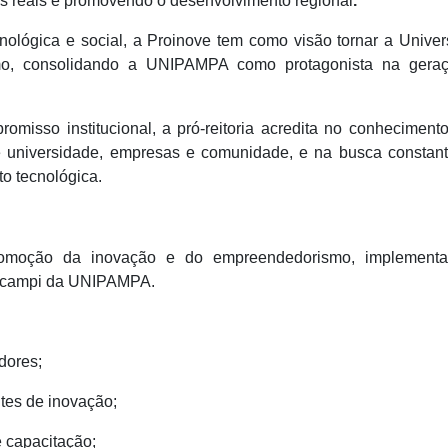
s reais e promovendo o desenvolvimento regional
.
ológica e social, a Proinove tem como visão tornar a Unive
mo, consolidando a UNIPAMPA como protagonista na gera
misso institucional, a pró-reitoria acredita no conhecimen
e universidade, empresas e comunidade, e na busca constant
to tecnológica.
omoção da inovação e do empreendedorismo, implement
os campi da UNIPAMPA.
dores;
tes de inovação;
e capacitação;