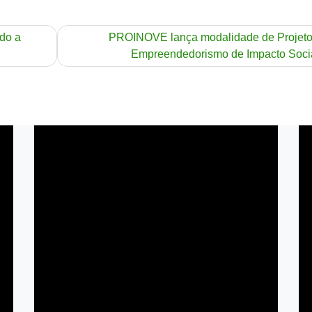
do a
PROINOVE lança modalidade de Projeto
Empreendedorismo de Impacto Soci