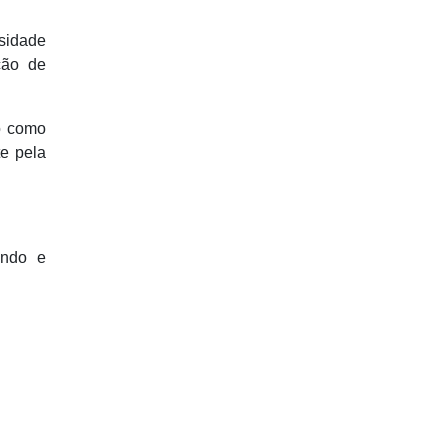
rsidade
ção de
to como
e pela
ando e