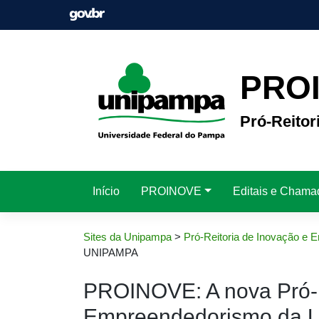
Pular
para
o
conteúdo
PRO
Pró-Reito
Início
PROINOVE
Editais e Chama
Sites da Unipampa
>
Pró-Reitoria de Inovação e
UNIPAMPA
PROINOVE: A nova Pró-R
Empreendedorismo da