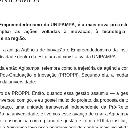
 Empreendedorismo da UNIPAMPA, é a mais nova pró-reito
mpliar as ações voltadas à inovação, à tecnologi
e na região.
, a antiga Agência de Inovação e Empreendedorismo da insti
ividade dentro da estrutura administrativa da UNIPAMPA.
 da então Agipampa, relembra como a trajetória da agência c
a, Pós-Graduação e Inovação (PROPPI). Segundo ela, a muda
o da universidade:
tro da PROPPI. Então, quando essa gestão assumiu — a ges
nversou comigo, e eu gostei muito do projeto, da proposta de t
raço, uma unidade transversal independente da Pró-Reito
ão na universidade, e tivemos esse avanço de criar a Agipamp
m consonância com o plano de gestão e com o PDI da institui
ora a Agipampa teve essa oportunidade de ganhar mais visibilid