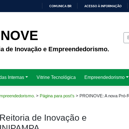
COMUNICA BR
ACESSO À INFORMAÇÃO
IR
PARA
O
CONTEÚDO
INOVE
ria de Inovação e Empreendedorismo.
das Internas
Vitrine Tecnológica
Empreendedorismo
 Empreendedorismo.
>
Página para post’s
>
PROINOVE: A nova Pró-Re
eitoria de Inovação e
 UNIPAMPA