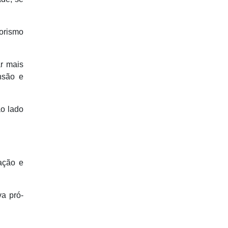
orismo
r mais
nsão e
o lado
ação e
va pró-