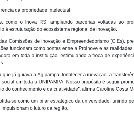
erência da propriedade intelectual;
os, como o Inova RS, ampliando parcerias voltadas ao pro
io à estruturação do ecossistema regional de inovação.
io das Comissões de Inovação e Empreendedorismo (CIEs), pre
ões funcionam como pontes entre a Proinove e as realidades 
dora em toda a instituição, estimulando a troca de experiênc
s.
que já guiava a Agipampa: fortalecer a inovação, a transferê
o social em toda a UNIPAMPA. Nosso propósito é seguir prom
io do conhecimento e da criatividade”, afirma Caroline Costa M
ida-se como um pilar estratégico da universidade, unindo p
 impulsionam o futuro da região.