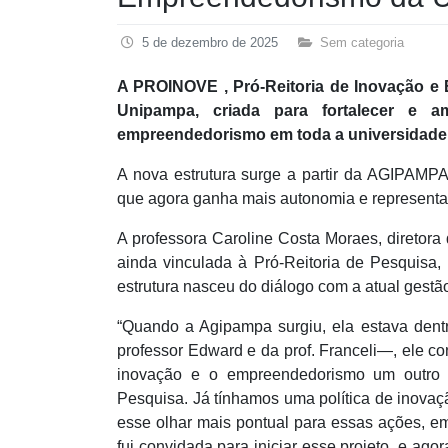
5 de dezembro de 2025
Sem categoria
A PROINOVE , Pró-Reitoria de Inovação e
Unipampa, criada para fortalecer e a
empreendedorismo em toda a universidade 
A nova estrutura surge a partir da AGIPAMPA
que agora ganha mais autonomia e representat
A professora Caroline Costa Moraes, diretora
ainda vinculada à Pró-Reitoria de Pesquis
estrutura nasceu do diálogo com a atual gestã
“Quando a Agipampa surgiu, ela estava den
professor Edward e da prof. Franceli—, ele co
inovação e o empreendedorismo um outro b
Pesquisa. Já tínhamos uma política de inovaç
esse olhar mais pontual para essas ações, e
fui convidada para iniciar esse projeto, e ag