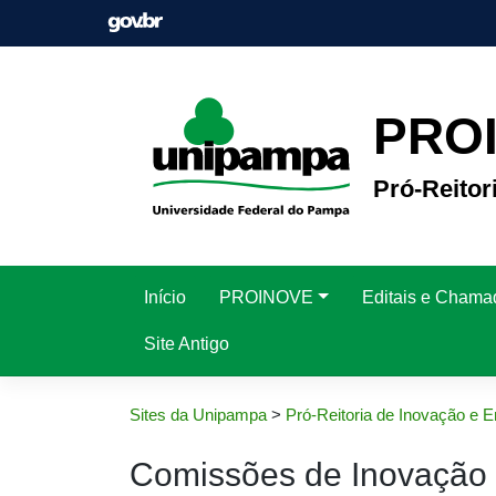
Pular
para
o
conteúdo
PRO
Pró-Reito
Início
PROINOVE
Editais e Chama
Site Antigo
Sites da Unipampa
>
Pró-Reitoria de Inovação e
Comissões de Inovação