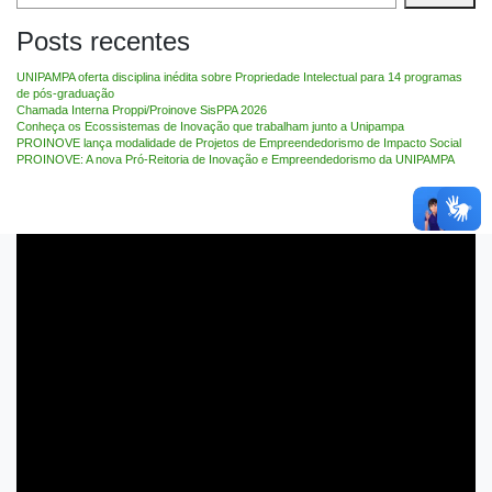
Posts recentes
UNIPAMPA oferta disciplina inédita sobre Propriedade Intelectual para 14 programas
de pós-graduação
Chamada Interna Proppi/Proinove SisPPA 2026
Conheça os Ecossistemas de Inovação que trabalham junto a Unipampa
PROINOVE lança modalidade de Projetos de Empreendedorismo de Impacto Social
PROINOVE: A nova Pró-Reitoria de Inovação e Empreendedorismo da UNIPAMPA