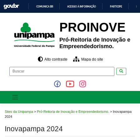
Pular
COMUNICA BR
ACESSO À INFORMAÇÃO
PARTICIPE
LE
para
o
IR
PARA
conteúdo
PROINOVE
O
CONTEÚDO
Pró-Reitoria de Inovação e
Empreendedorismo.
Alto contraste
Mapa do site
Pesquisar
Sites da Unipampa
>
Pró-Reitoria de Inovação e Empreendedorismo.
>
Inovapampa
2024
Inovapampa 2024