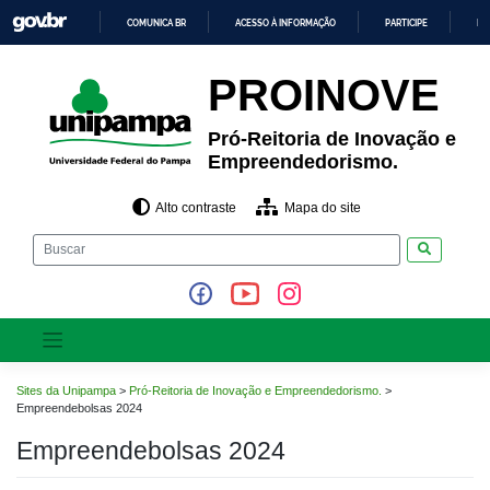
Pular
COMUNICA BR
ACESSO À INFORMAÇÃO
PARTICIPE
LE
para
o
IR
PARA
conteúdo
PROINOVE
O
CONTEÚDO
Pró-Reitoria de Inovação e
Empreendedorismo.
Alto contraste
Mapa do site
Pesquisar
Sites da Unipampa
>
Pró-Reitoria de Inovação e Empreendedorismo.
>
Empreendebolsas 2024
Empreendebolsas 2024