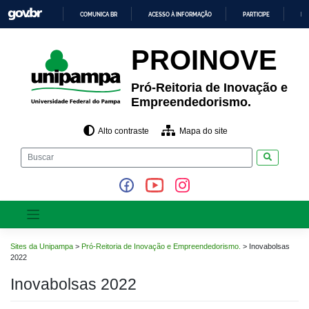
Pular
COMUNICA BR
ACESSO À INFORMAÇÃO
PARTICIPE
LE
para
o
IR
PARA
conteúdo
PROINOVE
O
CONTEÚDO
Pró-Reitoria de Inovação e
Empreendedorismo.
Alto contraste
Mapa do site
Pesquisar
Sites da Unipampa
>
Pró-Reitoria de Inovação e Empreendedorismo.
>
Inovabolsas
2022
Inovabolsas 2022