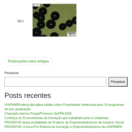
Navegação
Publicações mais antigas
por
Pesquisar
posts
Pesquisar
Posts recentes
UNIPAMPA oferta disciplina inédita sobre Propriedade Intelectual para 14 programas
de pós-graduação
Chamada Interna Proppi/Proinove SisPPA 2026
Conheça os Ecossistemas de Inovação que trabalham junto a Unipampa
PROINOVE lança modalidade de Projetos de Empreendedorismo de Impacto Social
PROINOVE: A nova Pró-Reitoria de Inovação e Empreendedorismo da UNIPAMPA