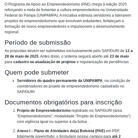
O Programa de Apoio ao Empreendedorismo (PAE) chega à edição 2025
reforçando a meta de fomentar a cultura empreendedora na Universidade
Federal do Pampa (UNIPAMPA). A iniciativa estimula servidores a liderarem
projetos de empreendedorismo que envolvam estudantes, fortaleçam a
formação de novos empreendedores e impulsionem o desenvolvimento
regional .
Período de submissão
As propostas devem ser submetidas exclusivamente pelo SAP/GURI de
12 a
28 de maio de 2025
. Antes disso, o sistema seguirá aberto até
23 de maio
para
cadastro ou atualização de projetos
e regularização de pendências .
Quem pode submeter
Servidores do quadro permanente da UNIPAMPA
, na condição de
coordenadores do projeto de empreendedorismo cadastrado no
SAP/GURI .
Documentos obrigatórios para inscrição
Projeto de Empreendedorismo
registrado no SAP/GURI (área
“Empreendedorismo”, modalidade “Projeto de Empreendedorismo”)
com vigência igual ou superior à da bolsa .
Anexo I – Plano de Atividades do(a) Bolsista (PAE)
em PDF,
totalmente preenchido; o formulário possui campos para
até 2