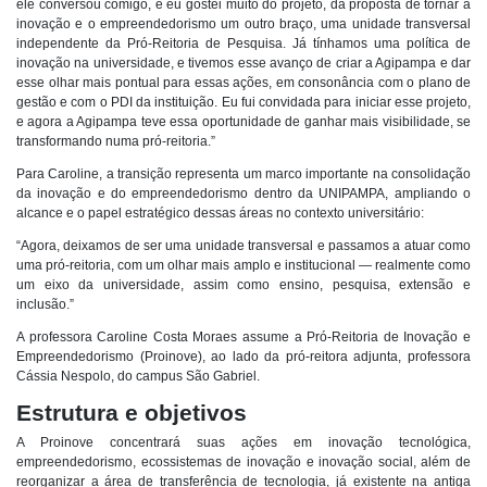
ele conversou comigo, e eu gostei muito do projeto, da proposta de tornar a
inovação e o empreendedorismo um outro braço, uma unidade transversal
independente da Pró-Reitoria de Pesquisa. Já tínhamos uma política de
inovação na universidade, e tivemos esse avanço de criar a Agipampa e dar
esse olhar mais pontual para essas ações, em consonância com o plano de
gestão e com o PDI da instituição. Eu fui convidada para iniciar esse projeto,
e agora a Agipampa teve essa oportunidade de ganhar mais visibilidade, se
transformando numa pró-reitoria.”
Para Caroline, a transição representa um marco importante na consolidação
da inovação e do empreendedorismo dentro da UNIPAMPA, ampliando o
alcance e o papel estratégico dessas áreas no contexto universitário:
“Agora, deixamos de ser uma unidade transversal e passamos a atuar como
uma pró-reitoria, com um olhar mais amplo e institucional — realmente como
um eixo da universidade, assim como ensino, pesquisa, extensão e
inclusão.”
A professora Caroline Costa Moraes assume a Pró-Reitoria de Inovação e
Empreendedorismo (Proinove), ao lado da pró-reitora adjunta, professora
Cássia Nespolo, do campus São Gabriel.
Estrutura e objetivos
A Proinove concentrará suas ações em inovação tecnológica,
empreendedorismo, ecossistemas de inovação e inovação social, além de
reorganizar a área de transferência de tecnologia, já existente na antiga