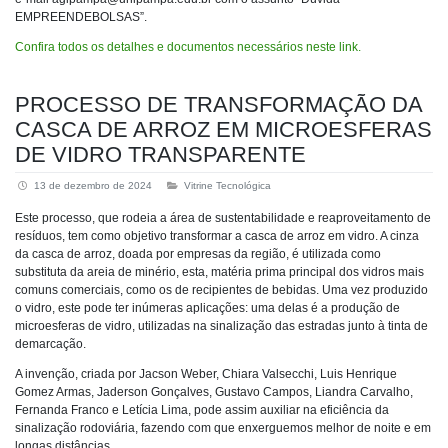
EMPREENDEBOLSAS”.
Confira todos os detalhes e documentos necessários neste link.
PROCESSO DE TRANSFORMAÇÃO DA
CASCA DE ARROZ EM MICROESFERAS
DE VIDRO TRANSPARENTE
13 de dezembro de 2024
Vitrine Tecnológica
Este processo, que rodeia a área de sustentabilidade e reaproveitamento de
resíduos, tem como objetivo transformar a casca de arroz em vidro. A cinza
da casca de arroz, doada por empresas da região, é utilizada como
substituta da areia de minério, esta, matéria prima principal dos vidros mais
comuns comerciais, como os de recipientes de bebidas. Uma vez produzido
o vidro, este pode ter inúmeras aplicações: uma delas é a produção de
microesferas de vidro, utilizadas na sinalização das estradas junto à tinta de
demarcação.
A invenção, criada por Jacson Weber, Chiara Valsecchi, Luis Henrique
Gomez Armas, Jaderson Gonçalves, Gustavo Campos, Liandra Carvalho,
Fernanda Franco e Letícia Lima, pode assim auxiliar na eficiência da
sinalização rodoviária, fazendo com que enxerguemos melhor de noite e em
longas distâncias.