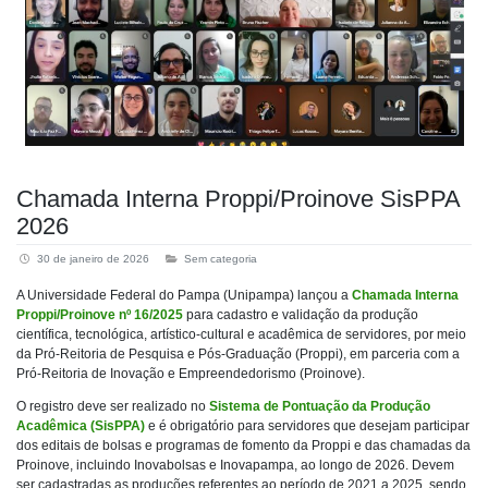
Chamada Interna Proppi/Proinove SisPPA
2026
30 de janeiro de 2026
Sem categoria
A Universidade Federal do Pampa (Unipampa) lançou a
Chamada Interna
Proppi/Proinove nº 16/2025
para cadastro e validação da produção
científica, tecnológica, artístico-cultural e acadêmica de servidores, por meio
da Pró-Reitoria de Pesquisa e Pós-Graduação (Proppi), em parceria com a
Pró-Reitoria de Inovação e Empreendedorismo (Proinove).
O registro deve ser realizado no
Sistema de Pontuação da Produção
Acadêmica (SisPPA)
e é obrigatório para servidores que desejam participar
dos editais de bolsas e programas de fomento da Proppi e das chamadas da
Proinove, incluindo Inovabolsas e Inovapampa, ao longo de 2026. Devem
ser cadastradas as produções referentes ao período de 2021 a 2025, sendo