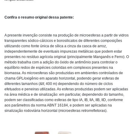
Confira o resumo original dessa patente:
A presente invenção consiste na produção de microesferas a partir de vidros
transparentes sódico-cálcicos e borosilicatos de diferentes composições
utilizando como fonte única de sílica a cinza da casca de arroz,
independentemente de eventuais impurezas metálicas que podem estar
presentes no resíduo agrícola original (principalmente Manganês e Ferro). O
método trabalha com a adição do óxido de antimônio para controlar o
equilíbrio redox de espécies coloridas em complexos presentes na
biomassa. As microesferas são produzidas em ambientes controlados de
chama GPL/oxigênio em aparato horizontal, podendo gerar esferas de
diferentes tamanhos (&lt; 400 m) dependendo do número de ciclos
efetuados e peneiras utilizadas. As esferas produzidas podem ser aplicadas
na área médica e de sinalização: em particular, dependendo do tamanho,
podem ser classificadas como esferas de tipo IA, IB, IIA, IIB, IID, conforme
aos parâmetros da norma ABNT 16184, e podem ser aplicadas na
sinalização rodoviária horizontal (microesferas retrorrefletoras).