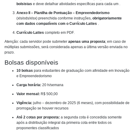
bolsistas
e deve detalhar atividades específicas para cada um .
Anexo II – Planilha de Pontuação – Empreendedorismo
(xls/ods/xlsx) preenchida conforme instruções,
obrigatoriamente
com dados compatíveis com o Currículo Lattes
.
Currículo Lattes
completo em PDF.
Atenção: cada servidor pode submeter
apenas uma proposta
; em caso de
múltiplas submissões, será considerada apenas a última versão enviada no
prazo.
Bolsas disponíveis
10 bolsas
para estudantes de graduação com afinidade em Inovação
e Empreendedorismo
Carga horária:
20 h/semana
Valor mensal:
R$ 500,00
Vigência:
julho – dezembro de 2025 (6 meses), com possibilidade de
prorrogação se houver recursos
Até 2 cotas por proposta:
a segunda cota é concedida somente
após a distribuição integral da primeira cota entre todos os
proponentes classificados