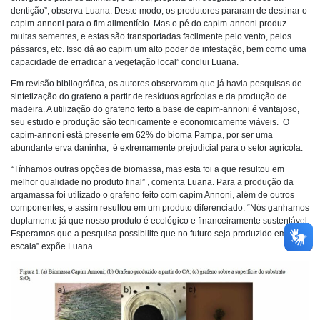
dentição”, observa Luana. Deste modo, os produtores pararam de destinar o
capim-annoni para o fim alimentício. Mas o pé do capim-annoni produz
muitas sementes, e estas são transportadas facilmente pelo vento, pelos
pássaros, etc. Isso dá ao capim um alto poder de infestação, bem como uma
capacidade de erradicar a vegetação local” conclui Luana.
Em revisão bibliográfica, os autores observaram que já havia pesquisas de
sintetização do grafeno a partir de resíduos agrícolas e da produção de
madeira. A utilização do grafeno feito a base de capim-annoni é vantajoso,
seu estudo e produção são tecnicamente e economicamente viáveis. O
capim-annoni está presente em 62% do bioma Pampa, por ser uma
abundante erva daninha, é extremamente prejudicial para o setor agrícola.
“Tínhamos outras opções de biomassa, mas esta foi a que resultou em
melhor qualidade no produto final” , comenta Luana. Para a produção da
argamassa foi utilizado o grafeno feito com capim Annoni, além de outros
componentes, e assim resultou em um produto diferenciado. “Nós ganhamos
duplamente já que nosso produto é ecológico e financeiramente sustentável.
Esperamos que a pesquisa possibilite que no futuro seja produzido em larga
escala” expõe Luana.