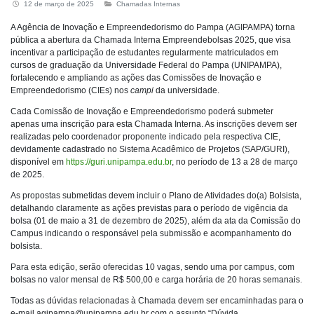
12 de março de 2025
Chamadas Internas
A Agência de Inovação e Empreendedorismo do Pampa (AGIPAMPA) torna
pública a abertura da Chamada Interna Empreendebolsas 2025, que visa
incentivar a participação de estudantes regularmente matriculados em
cursos de graduação da Universidade Federal do Pampa (UNIPAMPA),
fortalecendo e ampliando as ações das Comissões de Inovação e
Empreendedorismo (CIEs) nos
campi
da universidade.
Cada Comissão de Inovação e Empreendedorismo poderá submeter
apenas uma inscrição para esta Chamada Interna. As inscrições devem ser
realizadas pelo coordenador proponente indicado pela respectiva CIE,
devidamente cadastrado no Sistema Acadêmico de Projetos (SAP/GURI),
disponível em
https://guri.unipampa.edu.br
, no período de 13 a 28 de março
de 2025.
As propostas submetidas devem incluir o Plano de Atividades do(a) Bolsista,
detalhando claramente as ações previstas para o período de vigência da
bolsa (01 de maio a 31 de dezembro de 2025), além da ata da Comissão do
Campus indicando o responsável pela submissão e acompanhamento do
bolsista.
Para esta edição, serão oferecidas 10 vagas, sendo uma por campus, com
bolsas no valor mensal de R$ 500,00 e carga horária de 20 horas semanais.
Todas as dúvidas relacionadas à Chamada devem ser encaminhadas para o
e-mail
agipampa@unipampa.edu.br
com o assunto “Dúvida