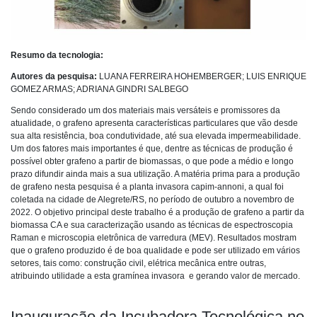
Resumo da tecnologia:
Autores da pesquisa:
LUANA FERREIRA HOHEMBERGER; LUIS ENRIQUE
GOMEZ ARMAS; ADRIANA GINDRI SALBEGO
Sendo considerado um dos materiais mais versáteis e promissores da
atualidade, o grafeno apresenta características particulares que vão desde
sua alta resistência, boa condutividade, até sua elevada impermeabilidade.
Um dos fatores mais importantes é que, dentre as técnicas de produção é
possível obter grafeno a partir de biomassas, o que pode a médio e longo
prazo difundir ainda mais a sua utilização. A matéria prima para a produção
de grafeno nesta pesquisa é a planta invasora capim-annoni, a qual foi
coletada na cidade de Alegrete/RS, no período de outubro a novembro de
2022. O objetivo principal deste trabalho é a produção de grafeno a partir da
biomassa CA e sua caracterização usando as técnicas de espectroscopia
Raman e microscopia eletrônica de varredura (MEV). Resultados mostram
que o grafeno produzido é de boa qualidade e pode ser utilizado em vários
setores, tais como: construção civil, elétrica mecânica entre outras,
atribuindo utilidade a esta gramínea invasora e gerando valor de mercado.
Inauguração da Incubadora Tecnológica no