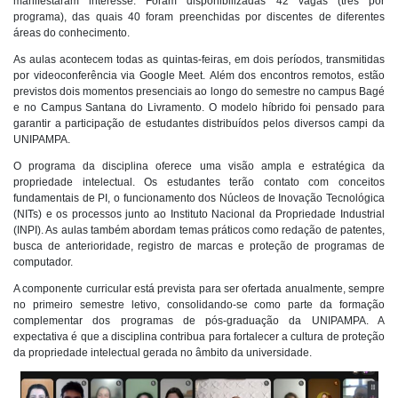
manifestaram interesse. Foram disponibilizadas 42 vagas (três por
programa), das quais 40 foram preenchidas por discentes de diferentes
áreas do conhecimento.
As aulas acontecem todas as quintas-feiras, em dois períodos, transmitidas
por videoconferência via Google Meet. Além dos encontros remotos, estão
previstos dois momentos presenciais ao longo do semestre no campus Bagé
e no Campus Santana do Livramento. O modelo híbrido foi pensado para
garantir a participação de estudantes distribuídos pelos diversos campi da
UNIPAMPA.
O programa da disciplina oferece uma visão ampla e estratégica da
propriedade intelectual. Os estudantes terão contato com conceitos
fundamentais de PI, o funcionamento dos Núcleos de Inovação Tecnológica
(NITs) e os processos junto ao Instituto Nacional da Propriedade Industrial
(INPI). As aulas também abordam temas práticos como redação de patentes,
busca de anterioridade, registro de marcas e proteção de programas de
computador.
A componente curricular está prevista para ser ofertada anualmente, sempre
no primeiro semestre letivo, consolidando-se como parte da formação
complementar dos programas de pós-graduação da UNIPAMPA. A
expectativa é que a disciplina contribua para fortalecer a cultura de proteção
da propriedade intelectual gerada no âmbito da universidade.