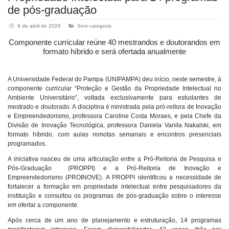
post’s
de pós-graduação
9 de abril de 2026
Sem categoria
Componente curricular reúne 40 mestrandos e doutorandos em
formato híbrido e será ofertada anualmente
A Universidade Federal do Pampa (UNIPAMPA) deu início, neste semestre, à
componente curricular “Proteção e Gestão da Propriedade Intelectual no
Ambiente Universitário”, voltada exclusivamente para estudantes de
mestrado e doutorado. A disciplina é ministrada pela pró-reitora de Inovação
e Empreendedorismo, professora Caroline Costa Moraes, e pela Chefe da
Divisão de Inovação Tecnológica, professora Daniela Vanila Nakalski, em
formato híbrido, com aulas remotas semanais e encontros presenciais
programados.
A iniciativa nasceu de uma articulação entre a Pró-Reitoria de Pesquisa e
Pós-Graduação (PROPPI) e a Pró-Reitoria de Inovação e
Empreendedorismo (PROINOVE). A PROPPI identificou a necessidade de
fortalecer a formação em propriedade intelectual entre pesquisadores da
instituição e consultou os programas de pós-graduação sobre o interesse
em ofertar a componente.
Após cerca de um ano de planejamento e estruturação, 14 programas