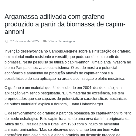
Argamassa aditivada com grafeno
produzido a partir da biomassa de capim-
annoni
27 de maio de 2025
Vitrine Tecnológica
Invenção desenvolvida no Campus Alegrete sobre a sintetização de grafeno,
um material muito resistente e versátil, que pode ser obtido a partir de
biomassa. Nesta pesquisa se utiliza o capim-annoni, uma planta invasora no
bioma Pampa e nociva ao ecossistema. O estudo mostra o potencial
econômico e ambiental da produção através do capim-annoni e a
possibilidade de sua aplicação na área da construção e eletro mecânica.
O grafeno é um material que foi descoberto em 2004, desde então, sua
aplicação vem sendo pesquisada. “É um material de excelência, ele tem
propriedades que são capazes de potencializar características mecânicas
de outros materiais” explica a doutora, Luana Hohemberger.
O desenvolvimento do grafeno a partir da biomassa do capim-annoni foi feito
de modo estratégico. Este capim trata-se de uma erva daninha originária da
África do Sul, trazida para o Brasil em 1960 com o intuito de alimentar
animais ruminantes. “Mas se observou que ela não tem um bom valor
energético para os animais, e ainda, propicia um desgaste precoce da