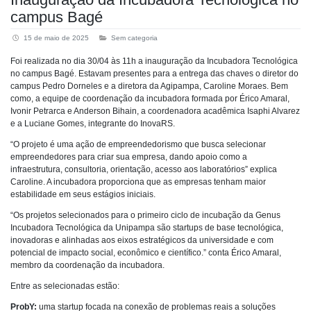
campus Bagé
15 de maio de 2025
Sem categoria
Foi realizada no dia 30/04 às 11h a inauguração da Incubadora Tecnológica
no campus Bagé. Estavam presentes para a entrega das chaves o diretor do
campus Pedro Dorneles e a diretora da Agipampa, Caroline Moraes. Bem
como, a equipe de coordenação da incubadora formada por Érico Amaral,
Ivonir Petrarca e Anderson Bihain, a coordenadora acadêmica Isaphi Alvarez
e a Luciane Gomes, integrante do InovaRS.
“O projeto é uma ação de empreendedorismo que busca selecionar
empreendedores para criar sua empresa, dando apoio como a
infraestrutura, consultoria, orientação, acesso aos laboratórios” explica
Caroline. A incubadora proporciona que as empresas tenham maior
estabilidade em seus estágios iniciais.
“Os projetos selecionados para o primeiro ciclo de incubação da Genus
Incubadora Tecnológica da Unipampa são startups de base tecnológica,
inovadoras e alinhadas aos eixos estratégicos da universidade e com
potencial de impacto social, econômico e científico.” conta Érico Amaral,
membro da coordenação da incubadora.
Entre as selecionadas estão:
ProbY:
uma startup focada na conexão de problemas reais a soluções