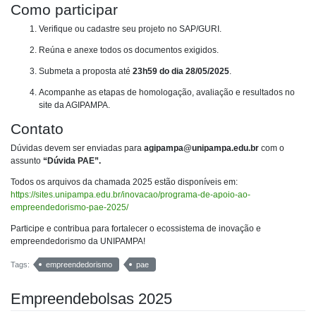
Como participar
Verifique ou cadastre seu projeto no SAP/GURI.
Reúna e anexe todos os documentos exigidos.
Submeta a proposta até
23h59 do dia 28/05/2025
.
Acompanhe as etapas de homologação, avaliação e resultados no
site da AGIPAMPA.
Contato
Dúvidas devem ser enviadas para
agipampa@unipampa.edu.br
com o
assunto
“Dúvida PAE”.
Todos os arquivos da chamada 2025 estão disponíveis em:
https://sites.unipampa.edu.br/inovacao/programa-de-apoio-ao-
empreendedorismo-pae-2025/
Participe e contribua para fortalecer o ecossistema de inovação e
empreendedorismo da UNIPAMPA!
Tags:
empreendedorismo
pae
Empreendebolsas 2025