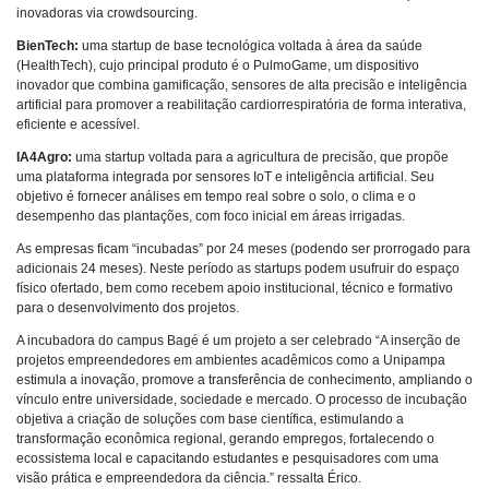
inovadoras via crowdsourcing.
BienTech:
uma startup de base tecnológica voltada à área da saúde
(HealthTech), cujo principal produto é o PulmoGame, um dispositivo
inovador que combina gamificação, sensores de alta precisão e inteligência
artificial para promover a reabilitação cardiorrespiratória de forma interativa,
eficiente e acessível.
IA4Agro:
uma startup voltada para a agricultura de precisão, que propõe
uma plataforma integrada por sensores IoT e inteligência artificial. Seu
objetivo é fornecer análises em tempo real sobre o solo, o clima e o
desempenho das plantações, com foco inicial em áreas irrigadas.
As empresas ficam “incubadas” por 24 meses (podendo ser prorrogado para
adicionais 24 meses). Neste período as startups podem usufruir do espaço
físico ofertado, bem como recebem apoio institucional, técnico e formativo
para o desenvolvimento dos projetos.
A incubadora do campus Bagé é um projeto a ser celebrado “A inserção de
projetos empreendedores em ambientes acadêmicos como a Unipampa
estimula a inovação, promove a transferência de conhecimento, ampliando o
vínculo entre universidade, sociedade e mercado. O processo de incubação
objetiva a criação de soluções com base científica, estimulando a
transformação econômica regional, gerando empregos, fortalecendo o
ecossistema local e capacitando estudantes e pesquisadores com uma
visão prática e empreendedora da ciência.” ressalta Érico.