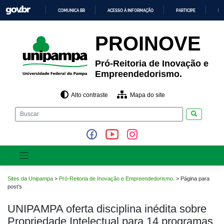
Pular
COMUNICA BR
ACESSO À INFORMAÇÃO
PARTICIPE
LE
para
o
IR
PARA
conteúdo
PROINOVE
O
CONTEÚDO
Pró-Reitoria de Inovação e
Empreendedorismo.
Alto contraste
Mapa do site
Pesquisar
Sites da Unipampa
>
Pró-Reitoria de Inovação e Empreendedorismo.
>
Página para
post’s
Página
UNIPAMPA oferta disciplina inédita sobre
para
Propriedade Intelectual para 14 programas